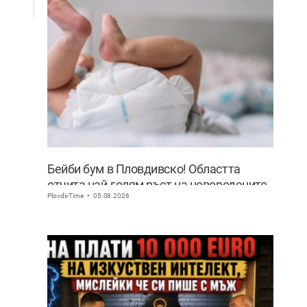
Бейби бум в Пловдивско! Областта
отчита най-голям ръст на новородените
PlovdivTime
05.08.2026
извън София