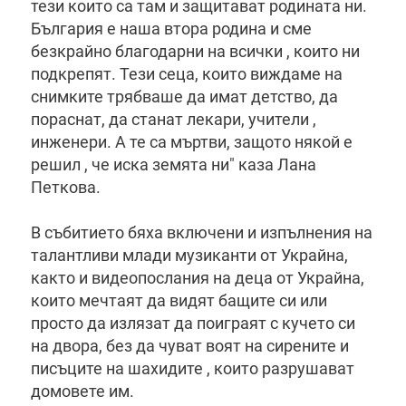
тези които са там и защитават родината ни.
България е наша втора родина и сме
безкрайно благодарни на всички , които ни
подкрепят. Тези сеца, които виждаме на
снимките трябваше да имат детство, да
пораснат, да станат лекари, учители ,
инженери. А те са мъртви, защото някой е
решил , че иска земята ни" каза Лана
Петкова.
В събитието бяха включени и изпълнения на
талантливи млади музиканти от Украйна,
както и видеопослания на деца от Украйна,
които мечтаят да видят бащите си или
просто да излязат да поиграят с кучето си
на двора, без да чуват воят на сирените и
писъците на шахидите , които разрушават
домовете им.