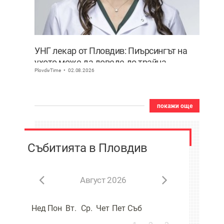
УНГ лекар от Пловдив: Пиърсингът на
ухото може да доведе до трайна
PlovdivTime
02.08.2026
деформация
покажи още
Събитията в Пловдив
Август 2026
Нед
Пон
Вт.
Ср.
Чет
Пет
Съб