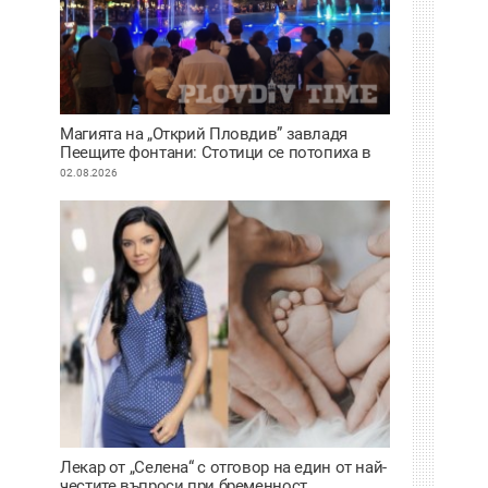
Магията на „Открий Пловдив” завладя
Пеещите фонтани: Стотици се потопиха в
историята на града под тепетата
02.08.2026
Лекар от „Селена“ с отговор на един от най-
честите въпроси при бременност