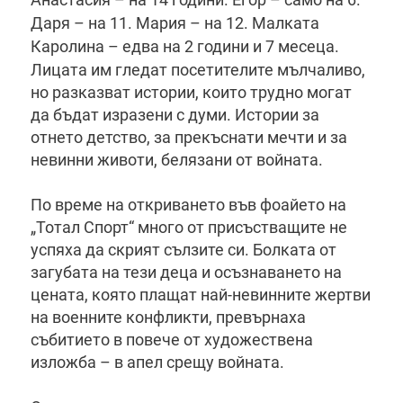
Даря – на 11. Мария – на 12. Малката
Каролина – едва на 2 години и 7 месеца.
Лицата им гледат посетителите мълчаливо,
но разказват истории, които трудно могат
да бъдат изразени с думи. Истории за
отнето детство, за прекъснати мечти и за
невинни животи, белязани от войната.
По време на откриването във фоайето на
„Тотал Спорт“ много от присъстващите не
успяха да скрият сълзите си. Болката от
загубата на тези деца и осъзнаването на
цената, която плащат най-невинните жертви
на военните конфликти, превърнаха
събитието в повече от художествена
изложба – в апел срещу войната.