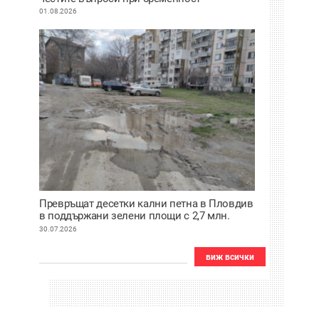
01.08.2026
Превръщат десетки кални петна в Пловдив
в поддържани зелени площи с 2,7 млн.
евро
30.07.2026
виж всички