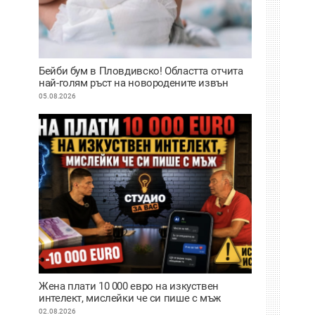
Бейби бум в Пловдивско! Областта отчита
най-голям ръст на новородените извън
София
05.08.2026
Жена плати 10 000 евро на изкуствен
интелект, мислейки че си пише с мъж
ВИДЕО
02.08.2026