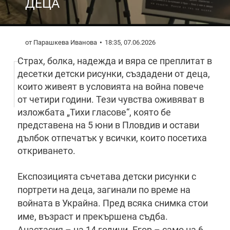
ДЕЦА
от Парашкева Иванова
18:35, 07.06.2026
Страх, болка, надежда и вяра се преплитат в
десетки детски рисунки, създадени от деца,
които живеят в условията на война повече
от четири години. Тези чувства оживяват в
изложбата „Тихи гласове“, която бе
представена на 5 юни в Пловдив и остави
дълбок отпечатък у всички, които посетиха
откриването.
Експозицията съчетава детски рисунки с
портрети на деца, загинали по време на
войната в Украйна. Пред всяка снимка стои
име, възраст и прекършена съдба.
Анастасия – на 14 години. Егор – само на 6.