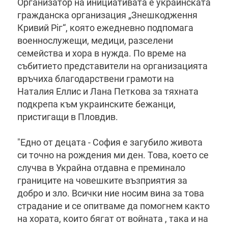
Организатор на инициативата е украинската
гражданска организация „Знешкодження
Кривий Ріг“, която ежедневно подпомага
военнослужещи, медици, разселени
семейства и хора в нужда. По време на
събитието представители на организацията
връчиха благодарствени грамоти на
Наталия Еллис и Лана Петкова за тяхната
подкрепа към украинските бежанци,
пристигащи в Пловдив.
"Едно от децата - София е загубило живота
си точно на рождения ми ден. Това, което се
случва в Украйна отдавна е преминало
границите на човешките възприятия за
добро и зло. Всички ние носим вина за това
страдание и се опитваме да помогнем както
на хората, които бягат от войната , така и на