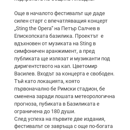
Още в началото фестивалът ще даде
силен старт с впечатляващия концерт
„Sting the Opera“ на Петър Салчев в
Епископската базилика. Проектът е
вдъхновен от музиката на Sting в
симфоничен аранжимент, а пред
публиката ще излязат и музиканти под
диригентството на кап. Цветомир
Василев. Входът за концерта е свободен.
Тъй като локацията, която
първоначално бе Римски стадион, бе
сменена заради лошата метеорологична
прогноза, пубиката в Базиликата е
ограничена до 180 души.
След успеха на първите две издания,
фестивалът се завръща с още по-богата