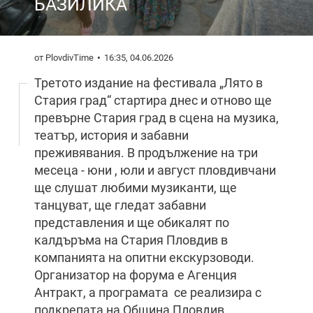
БАЗИЛИКА
от PlovdivTime
16:35, 04.06.2026
Третото издание на фестивала „Лято в
Стария град“ стартира днес и отново ще
превърне Стария град в сцена на музика,
театър, история и забавни
преживявания. В продължение на три
месеца - юни , юли и август пловдивчани
ще слушат любими музиканти, ще
танцуват, ще гледат забавни
представления и ще обикалят по
калдъръма на Стария Пловдив в
компанията на опитни екскурзоводи.
Организатор на форума е Агенция
Антракт, а програмата се реализира с
подкрепата на Община Пловдив.