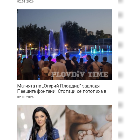
02.08.2026
Магията на „Открий Пловдив” завладя
Пеещите фонтани: Стотици се потопиха в
историята на града под тепетата
02.08.2026