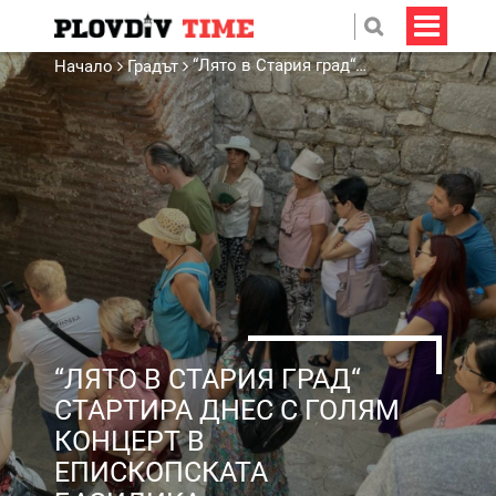
“Лято в Стария град“ стартира днес с голям концерт в Епископската базилика
Начало
Градът
“ЛЯТО В СТАРИЯ ГРАД“
СТАРТИРА ДНЕС С ГОЛЯМ
КОНЦЕРТ В
ЕПИСКОПСКАТА