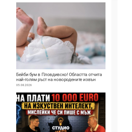
Бейби бум в Пловдивско! Областта отчита
най-голям ръст на новородените извън
София
05.08.2026