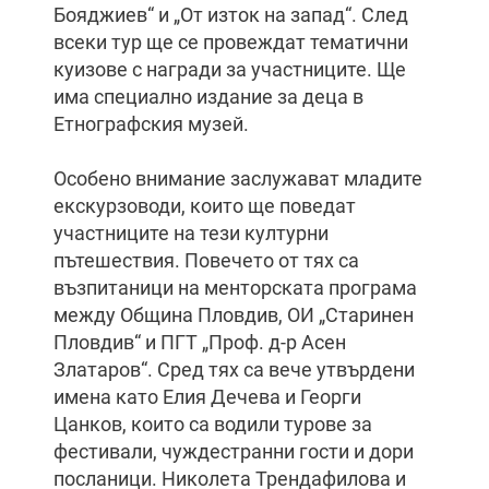
Бояджиев“ и „От изток на запад“. След
всеки тур ще се провеждат тематични
куизове с награди за участниците. Ще
има специално издание за деца в
Етнографския музей.
Особено внимание заслужават младите
екскурзоводи, които ще поведат
участниците на тези културни
пътешествия. Повечето от тях са
възпитаници на менторската програма
между Община Пловдив, ОИ „Старинен
Пловдив“ и ПГТ „Проф. д-р Асен
Златаров“. Сред тях са вече утвърдени
имена като Елия Дечева и Георги
Цанков, които са водили турове за
фестивали, чуждестранни гости и дори
посланици. Николета Трендафилова и