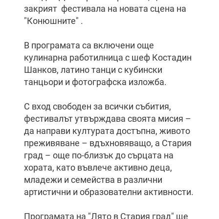
закрият фестивала на новата сцена на
"Конюшните" .
В програмата са включени още
кулинарна работилница с шеф Костадин
Шанков, латино танци с кубински
танцьори и фотографска изложба.
С вход свободен за всички събития,
фестивалът утвърждава своята мисия –
да направи културата достъпна, живото
преживяване – вдъхновяващо, а Стария
град – още по-близък до сърцата на
хората, като въвлече активно деца,
младежи и семейства в различни
артистични и образователни активности.
Програмата на "Лято в Стария град" ще