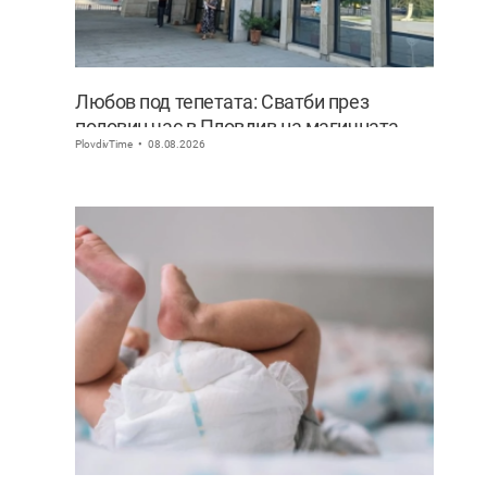
Любов под тепетата: Сватби през
половин час в Пловдив на магичната
PlovdivTime
08.08.2026
дата 8.08