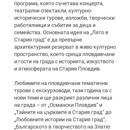
програма, която съчетава концерти,
театрални спектакли, културно-
исторически турове, изложби, творчески
работилници и събития за деца и
семейства. Основната идея на „Лято в
Стария град“ е да превърне
архитектурния резерват в живо културно
пространство, което среща пловдивчани
и гости на града с историята, изкуството
и атмосферата на Стария Пловдив.
Любимите на пловдивчани тематични
турове с екскурзоводи, тази година са с
нови теми и ще разкрият различни лица
на града – от „Османски Пловдив“ и
„Тайните на църквите в Стария град“ до
„Любовните истории на Стария град“,
„Българското в творчеството на Златю