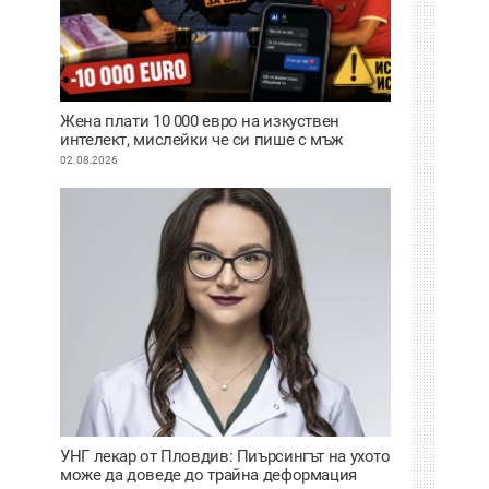
Жена плати 10 000 евро на изкуствен
интелект, мислейки че си пише с мъж
ВИДЕО
02.08.2026
УНГ лекар от Пловдив: Пиърсингът на ухото
може да доведе до трайна деформация