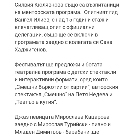
Силвия Кюлявкова също са възпитаници
на менторската програма. Опитният гид
Вангел Илиев, с над 15 години стаж и
впечатляващ опит с официални
делегации, също ще се включи в
програмата заедно с колегата си Сава
Хаджигенов.
Фестивалът ще предложи и богата
театрална програма с детски спектакли
и интерактивни формати, сред които
„Смешни бъркотии от хартии“, авторския
спектакъл „Смешно“ на Петя Недева и
„Театър в кутия“.
Джаз певицата Мирослава Кацарова
заедно с Мирослав Турийски - пиано и
Младен Димитров - барабани ,ще