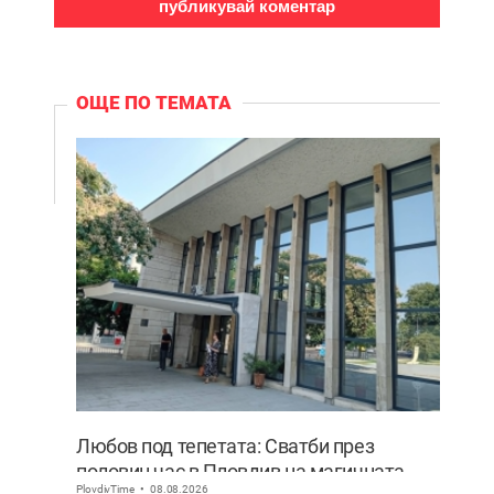
ОЩЕ ПО ТЕМАТА
Любов под тепетата: Сватби през
половин час в Пловдив на магичната
PlovdivTime
08.08.2026