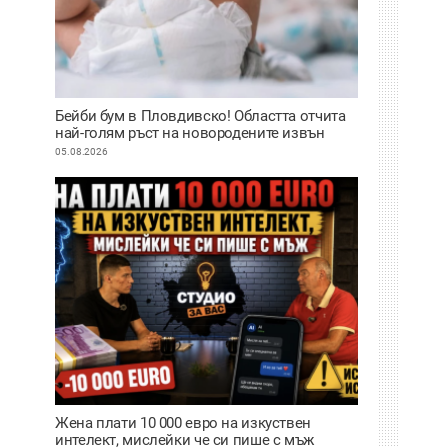
Бейби бум в Пловдивско! Областта отчита
най-голям ръст на новородените извън
София
05.08.2026
Жена плати 10 000 евро на изкуствен
интелект, мислейки че си пише с мъж