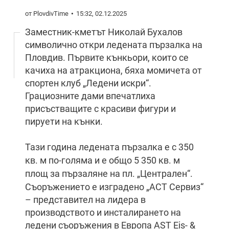
от PlovdivTime
15:32, 02.12.2025
Заместник-кметът Николай Бухалов
символично откри ледената пързалка на
Пловдив. Първите кънкьори, които се
качиха на атракциона, бяха момичета от
спортен клуб „Ледени искри“.
Грациозните дами впечатлиха
присъстващите с красиви фигури и
пируети на кънки.
Тази година ледената пързалка е с 350
кв. м по-голяма и е общо 5 350 кв. м
площ за пързаляне на пл. „Централен“.
Съоръжението е изградено „АСТ Сервиз“
– представител на лидера в
производството и инсталирането на
ледени съоръжения в Европа AST Eis- &