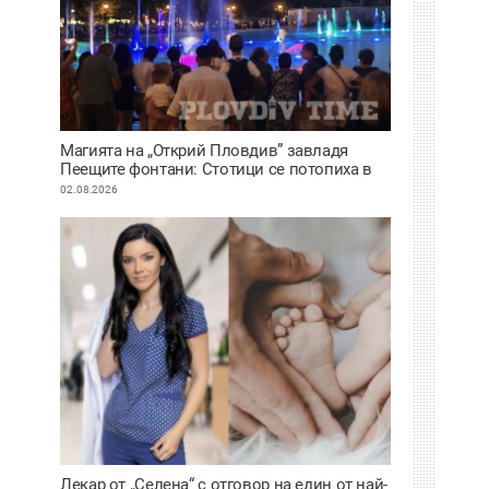
Магията на „Открий Пловдив” завладя
Пеещите фонтани: Стотици се потопиха в
историята на града под тепетата
02.08.2026
Лекар от „Селена“ с отговор на един от най-