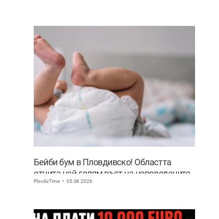
дата 8.08
Бейби бум в Пловдивско! Областта
отчита най-голям ръст на новородените
PlovdivTime
05.08.2026
извън София