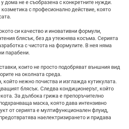
 у дома не е съобразена с конкретните нужди.
 козметика с професионално действие, която
сата.
сокото си качество и иновативни формули,
тения блясък, без да утежнява косъма. Серията
азработка с чистота на формулите. В нея няма
ни парабени.
ставки, които не просто подобряват външния вид
торите на околната среда.
 който нежно почиства и изглажда кутикулата.
едващият блясък. Следва кондиционерът, който
кота. За дълбока грижа е препоръчително
 подхранваща маска, която дава интензивно
укт от серията е мултифункционален флуид,
, предотвратява наелектризирането и придава