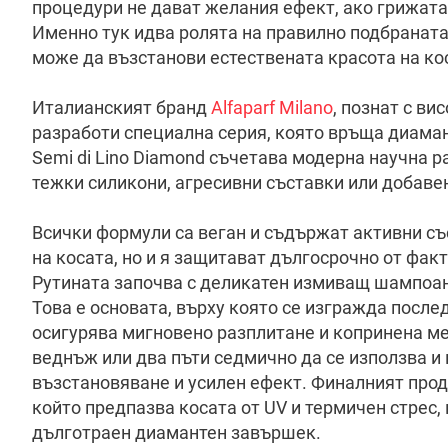
процедури не дават желания ефект, ако грижата
Именно тук идва ролята на правилно подбраната
може да възстанови естествената красота на ко
Италианският бранд
Alfaparf Milano
, познат с ви
разработи специална серия, която връща диаман
Semi di Lino Diamond съчетава модерна научна р
тежки силикони, агресивни съставки или добаве
Всички формули са веган и съдържат активни съ
на косата, но и я защитават дългосрочно от фак
Рутината започва с деликатен измиващ шампоан,
Това е основата, върху която се изгражда посл
осигурява мигновено разплитане и копринена ме
веднъж или два пъти седмично да се използва и
възстановяване и усилен ефект. Финалният прод
който предпазва косата от UV и термичен стрес
дълготраен диамантен завършек.