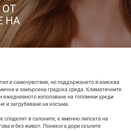
 ОТ
Е НА
стил и самочувствие, но поддържането ѝ изисква
мична и замърсена градска среда. Климатичните
 и ежедневното използване на топлинни уреди
не и загрубяване на косъма.
е споделят в салоните, е именно липсата на
това и без живот. Понякога дори скъпите