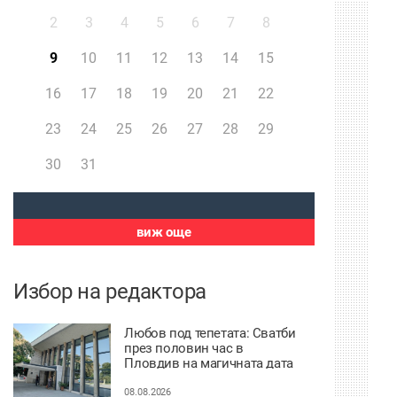
2
3
4
5
6
7
8
9
10
11
12
13
14
15
16
17
18
19
20
21
22
23
24
25
26
27
28
29
30
31
виж още
Избор на редактора
Любов под тепетата: Сватби
през половин час в
Пловдив на магичната дата
8.08
08.08.2026