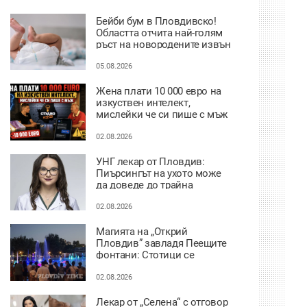
Бейби бум в Пловдивско!
Областта отчита най-голям
ръст на новородените извън
София
05.08.2026
Жена плати 10 000 евро на
изкуствен интелект,
мислейки че си пише с мъж
ВИДЕО
02.08.2026
УНГ лекар от Пловдив:
Пиърсингът на ухото може
да доведе до трайна
деформация
02.08.2026
Магията на „Открий
Пловдив” завладя Пеещите
фонтани: Стотици се
потопиха в историята на
града под тепетата
02.08.2026
Лекар от „Селена“ с отговор