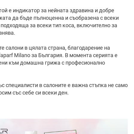
той е индикатор за нейната здравина и добре
жата да бъде пълноценна и съобразена с всеки
е подходяща за всеки тип коса, включително за
знява.
е салони в цялата страна, благодарение на
faparf Milano за България. В момента серията е
чени към домашна грижа с професионално
ъс специалисти в салоните е важна стъпка не само
осим със себе си всеки ден.