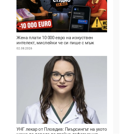
Жена плати 10 000 евро на изкуствен
интелект, мислейки че си пише с мъж
ВИДЕО
02.08.2026
УНГ лекар от Пловдив: Пиърсингът на ухото