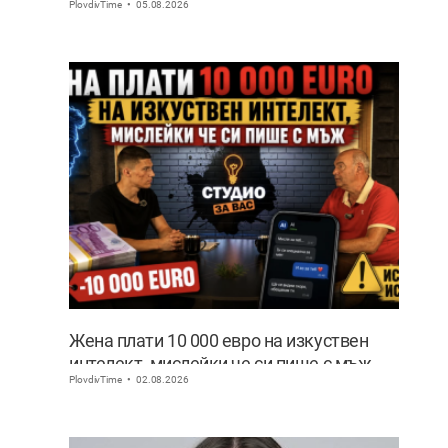
PlovdivTime
05.08.2026
извън София
Жена плати 10 000 евро на изкуствен
интелект, мислейки че си пише с мъж
PlovdivTime
02.08.2026
ВИДЕО