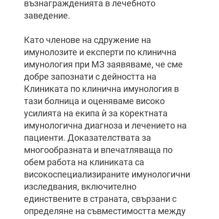
възнагражденията в лечебното
заведение.
Като членове на сдружение на
имунолозите и експерти по клинична
имунология при МЗ заявяваме, че сме
добре запознати с дейността на
Клиниката по клинична имунология в
тази болница и оценяваме високо
усилията на екипа ѝ за коректната
имунологична диагноза и лечението на
пациенти. Доказателствата за
многообразната и впечатляваща по
обем работа на клиниката са
високоспециализираните имунологични
изследвания, включително
единствените в страната, свързани с
определяне на съвместимостта между