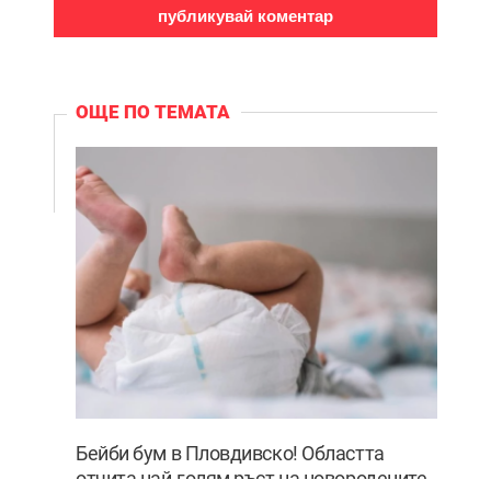
ОЩЕ ПО ТЕМАТА
Бейби бум в Пловдивско! Областта
отчита най-голям ръст на новородените