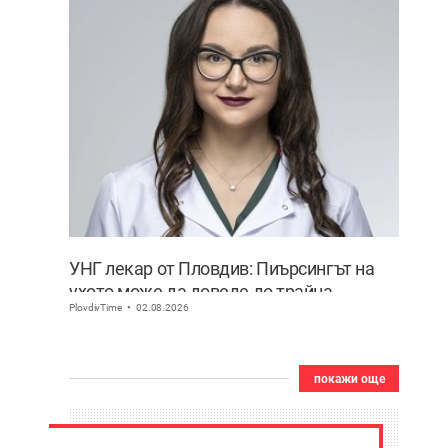
УНГ лекар от Пловдив: Пиърсингът на
ухото може да доведе до трайна
PlovdivTime
02.08.2026
деформация
покажи още