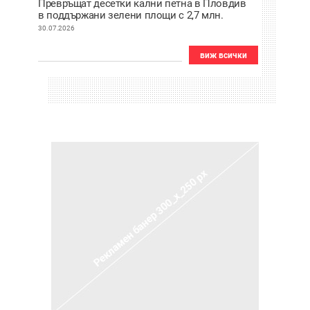
Превръщат десетки кални петна в Пловдив
в поддържани зелени площи с 2,7 млн.
евро
30.07.2026
виж всички