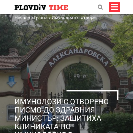
Имунолози с отворено писмо до здравния министър: Защитиха клиниката по имунология в „Александровска“
Начало
Градът
ИМУНОЛОЗИ С ОТВОРЕНО
ПИСМО ДО ЗДРАВНИЯ
МИНИСТЪР: ЗАЩИТИХА
КЛИНИКАТА ПО