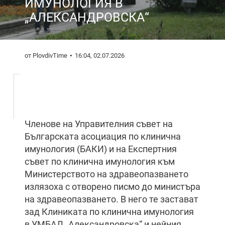
ИМУНОЛОГИЯ В
„АЛЕКСАНДРОВСКА“
от PlovdivTime
16:04, 02.07.2026
Членове на Управителния съвет на
Българската асоциация по клинична
имунология (БАКИ) и на Експертния
съвет по клинична имунология към
Министерството на здравеопазването
излязоха с отворено писмо до министъра
на здравеопазването. В него те застават
зад Клиниката по клинична имунология
в УМБАЛ „Александровска“ и нейния