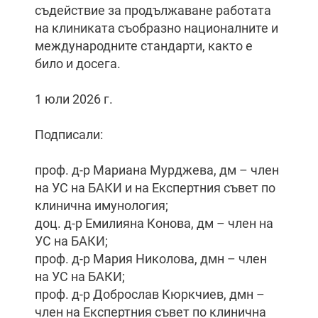
съдействие за продължаване работата
на клиниката съобразно националните и
международните стандарти, както е
било и досега.
1 юли 2026 г.
Подписали:
проф. д-р Мариана Мурджева, дм – член
на УС на БАКИ и на Експертния съвет по
клинична имунология;
доц. д-р Емилияна Конова, дм – член на
УС на БАКИ;
проф. д-р Мария Николова, дмн – член
на УС на БАКИ;
проф. д-р Доброслав Кюркчиев, дмн –
член на Експертния съвет по клинична