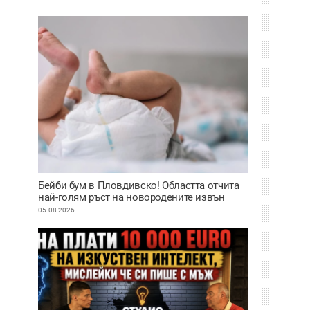
Бейби бум в Пловдивско! Областта отчита
най-голям ръст на новородените извън
София
05.08.2026