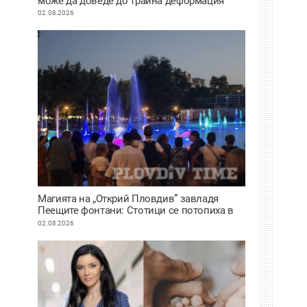
може да доведе до трайна деформация
02.08.2026
Магията на „Открий Пловдив” завладя
Пеещите фонтани: Стотици се потопиха в
историята на града под тепетата
02.08.2026