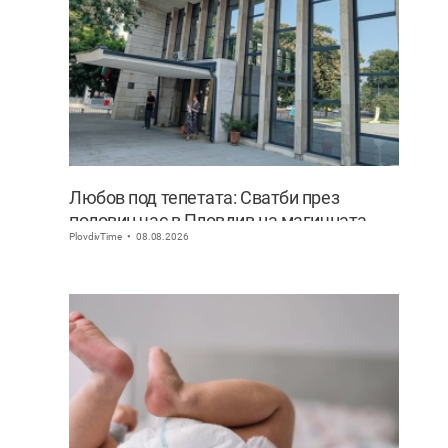
Любов под тепетата: Сватби през
половин час в Пловдив на магичната
PlovdivTime
08.08.2026
дата 8.08