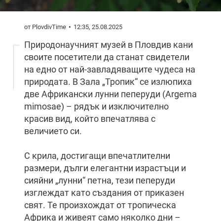
от PlovdivTime
12:35, 25.08.2025
Природонаучният музей в Пловдив кани
своите посетители да станат свидетели
на едно от най-завладяващите чудеса на
природата. В Зала „Тропик“ се излюпиха
две Африкански лунни пеперуди (Argema
mimosae) – рядък и изключително
красив вид, който впечатлява с
величието си.
С крила, достигащи впечатлителни
размери, дълги елегантни израстъци и
сияйни „лунни“ петна, тези пеперуди
изглеждат като създания от приказен
свят. Те произхождат от тропическа
Африка и живеят само няколко дни –