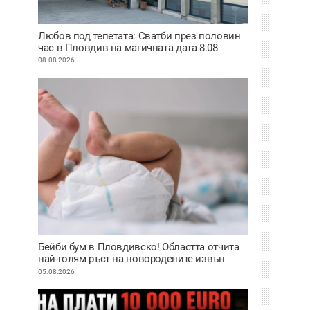
Любов под тепетата: Сватби през половин
час в Пловдив на магичната дата 8.08
08.08.2026
Бейби бум в Пловдивско! Областта отчита
най-голям ръст на новородените извън
София
05.08.2026