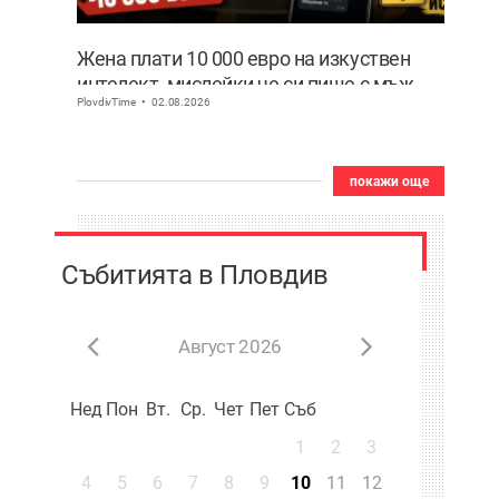
Жена плати 10 000 евро на изкуствен
интелект, мислейки че си пише с мъж
PlovdivTime
02.08.2026
ВИДЕО
покажи още
Събитията в Пловдив
Август 2026
Нед
Пон
Вт.
Ср.
Чет
Пет
Съб
1
2
3
4
5
6
7
8
9
10
11
12