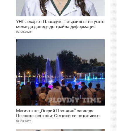
УНГ лекар от Пловдив: Пиърсингът на ухото
може да доведе до трайна деформация
02.08.2026
Магията на „Открий Пловдив” завладя
Пеещите фонтани: Стотици се потопиха в
историята на града под тепетата
02.08.2026