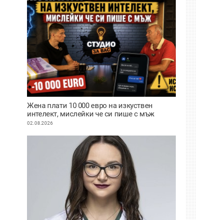
Жена плати 10 000 евро на изкуствен
интелект, мислейки че си пише с мъж
ВИДЕО
02.08.2026