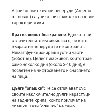
Африканските лунни пеперуди (Argema
mimosae) са уникални с няколко основни
характеристики:
Кратък живот без хранене
: Едно от най-
отличителните им свойства е, че като
възрастни пеперуди те не се хранят.
Нямат функциониращи устни части
(хоботче). Целият им живот, който трае
само няколко дни (около 3-10 дни), е
посветен на чифтосването и снасянето
на яйца.
Дълги "опашки":
Те се отличават със
своите изключително дълги израстъци
на задните крила, които приличат на
опашки. Тези "опашки" не само