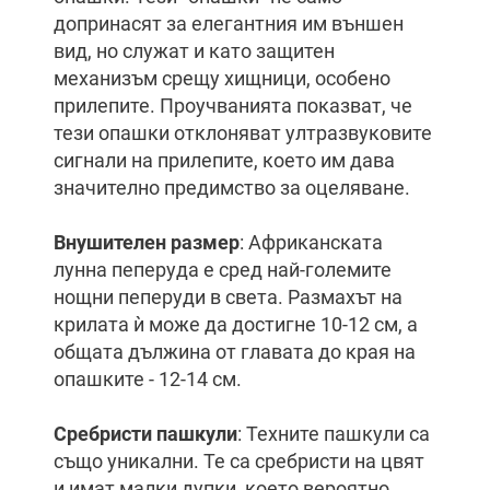
допринасят за елегантния им външен
вид, но служат и като защитен
механизъм срещу хищници, особено
прилепите. Проучванията показват, че
тези опашки отклоняват ултразвуковите
сигнали на прилепите, което им дава
значително предимство за оцеляване.
Внушителен размер
: Африканската
лунна пеперуда е сред най-големите
нощни пеперуди в света. Размахът на
крилата ѝ може да достигне 10-12 см, а
общата дължина от главата до края на
опашките - 12-14 см.
Сребристи пашкули
: Техните пашкули са
също уникални. Те са сребристи на цвят
и имат малки дупки, което вероятно