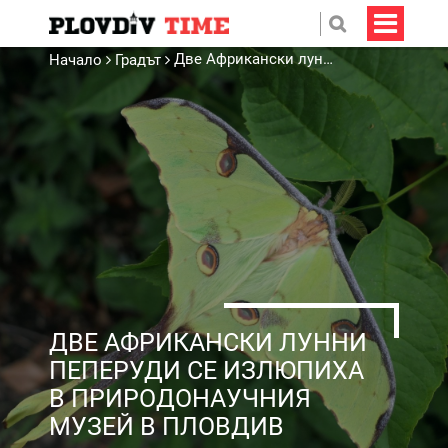
Две Африкански лунни пеперуди се излюпиха в Природонаучния музей в Пловдив
Начало
Градът
ДВЕ АФРИКАНСКИ ЛУННИ
ПЕПЕРУДИ СЕ ИЗЛЮПИХА
В ПРИРОДОНАУЧНИЯ
МУЗЕЙ В ПЛОВДИВ