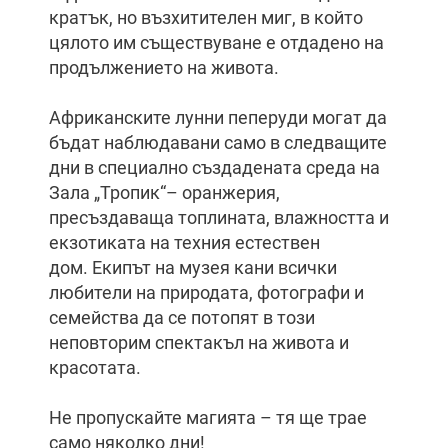
кратък, но възхитителен миг, в който
цялото им съществуване е отдадено на
продължението на живота.
Африканските лунни пеперуди могат да
бъдат наблюдавани само в следващите
дни в специално създадената среда на
Зала „Тропик“– оранжерия,
пресъздаваща топлината, влажността и
екзотиката на техния естествен
дом.
Екипът на музея кани
всички
любители на природата, фотографи и
семейства да се потопят в този
неповторим спектакъл на живота и
красотата.
Не пропускайте магията – тя ще трае
само няколко дни
!