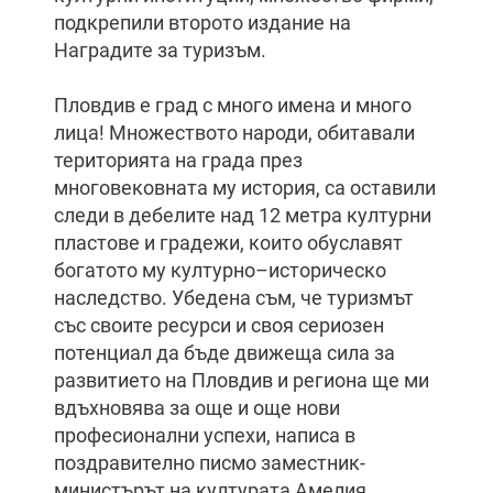
подкрепили второто издание на
Наградите за туризъм.
Пловдив е град с много имена и много
лица! Множеството народи, обитавали
територията на града през
многовековната му история, са оставили
следи в дебелите над 12 метра културни
пластове и градежи, които обуславят
богатото му културно–историческо
наследство. Убедена съм, че туризмът
със своите ресурси и своя сериозен
потенциал да бъде движеща сила за
развитието на Пловдив и региона ще ми
вдъхновява за още и още нови
професионални успехи, написа в
поздравително писмо заместник-
министърът на културата Амелия