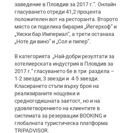
заведение в Пловдив за 2017 г.”. Онлайн
гласуването отреди 41,2 процента
положителен вот на ресторанта. Второто
място си поделиха бирария „Йегерхоф” и
„Уиски бар Империал”, а трети останаха
„Ноте ди вино” и „Сол и пипер”.
В категорията „Най-добри резултати за
хотелиерската индустрия в Пловдив за
2017 г.“ гласуването бе в три раздела –
1-2 звезди, 3 звезди и 4-5 звезди.
Класирането стъпи върху броя на
реализираните нощувки и
средногодишната заетост, но и на
удовлетворението на клиентите в
системата за резервации BOOKING и
глобалната туристическа платформа
TRIPADVISOR.