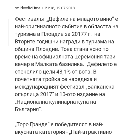
от PlovdivTime
21:16, 12.07.2018
Фестивалът „Дефиле на младото вино” е
най-оригиналното събитие в областта на
туризма в Пловдив за 20177 г. на
Вторите годишни награди в туризма на
община Пловдив. Това стана ясно по
време на официалната церемония тази
вечер в Малката базилика. Дефилето е
спечелило цели 48,1% от вота. В
почетната тройка се наредиха и
международният фестивал „Балканска
огърлица 2017” и 10-ото издание на
„Национална кулинарна купа на
България”.
„Торо Гранде” е победителят в най-
вкусната категория - „Най-атрактивно