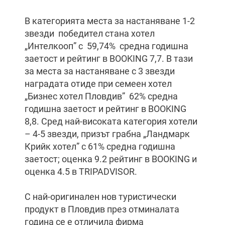
В категорията места за настаняване 1-2
звезди победител стана хотел
„Интелкооп” с 59,74% средна годишна
заетост и рейтинг в BOOKING 7,7. В тази
за места за настаняване с 3 звезди
наградата отиде при семеен хотел
„Бизнес хотел Пловдив” 62% средна
годишна заетост и рейтинг в BOOKING
8,8. Сред най-високата категория хотели
– 4-5 звезди, призът грабна „Ландмарк
Крийк хотел” с 61% средна годишна
заетост; оценка 9.2 рейтинг в BOOKING и
оценка 4.5 в TRIPADVISOR.
С най-оригинален нов туристически
продукт в Пловдив през отминалата
година се е отличила фирма