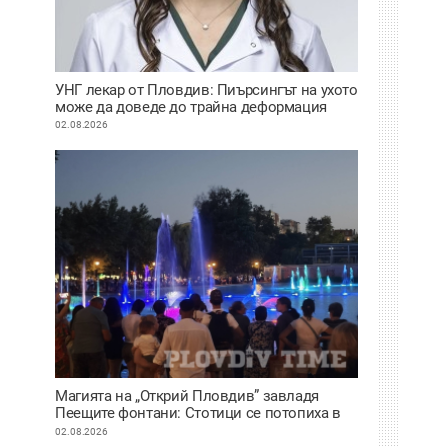
УНГ лекар от Пловдив: Пиърсингът на ухото
може да доведе до трайна деформация
02.08.2026
Магията на „Открий Пловдив” завладя
Пеещите фонтани: Стотици се потопиха в
историята на града под тепетата
02.08.2026