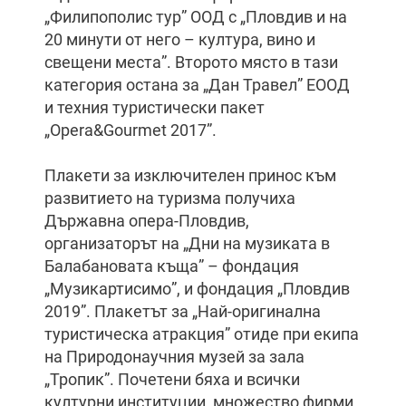
„Филипополис тур” ООД с „Пловдив и на
20 минути от него – култура, вино и
свещени места”. Второто място в тази
категория остана за „Дан Травел” ЕООД
и техния туристически пакет
„Opera&Gourmet 2017”.
Плакети за изключителен принос към
развитието на туризма получиха
Държавна опера-Пловдив,
организаторът на „Дни на музиката в
Балабановата къща” – фондация
„Музикартисимо”, и фондация „Пловдив
2019”. Плакетът за „Най-оригинална
туристическа атракция” отиде при екипа
на Природонаучния музей за зала
„Тропик”. Почетени бяха и всички
културни институции, множество фирми,