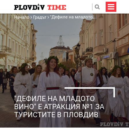
"Дефиле на младото вино" е атракция №1 за туристите в Пловдив
Начало
Градът
"ДЕФИЛЕ НА МЛАДОТО
ВИНО" Е АТРАКЦИЯ №1 ЗА
ТУРИСТИТЕ В ПЛОВДИВ