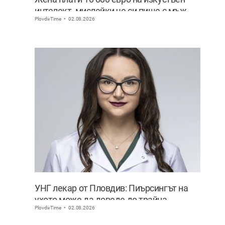
интелект, мислейки че си пише с мъж
PlovdivTime
02.08.2026
ВИДЕО
УНГ лекар от Пловдив: Пиърсингът на
ухото може да доведе до трайна
PlovdivTime
02.08.2026
деформация