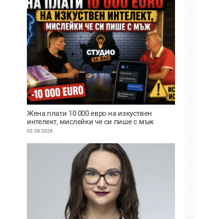
Жена плати 10 000 евро на изкуствен
интелект, мислейки че си пише с мъж
ВИДЕО
02.08.2026