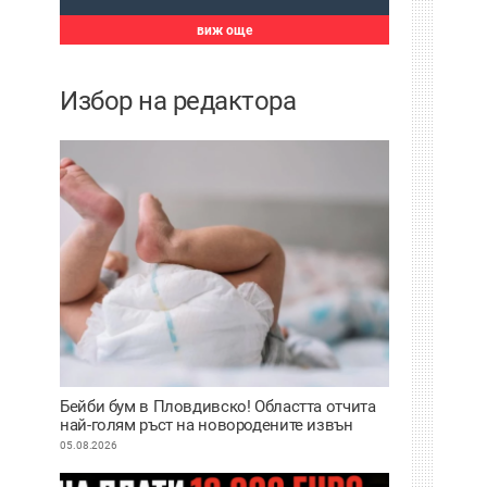
виж още
Избор на редактора
Бейби бум в Пловдивско! Областта отчита
най-голям ръст на новородените извън
София
05.08.2026