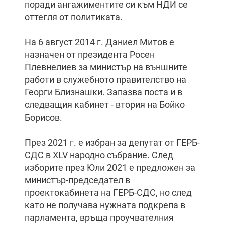
поради ангажиментите си към НДИ се
оттегля от политиката.
На 6 август 2014 г. Даниел Митов е
назначен от президента Росен
Плевнелиев за министър на външните
работи в служебното правителство на
Георги Близнашки. Запазва поста и в
следващия кабинет - втория на Бойко
Борисов.
През 2021 г. е избран за депутат от ГЕРБ-
СДС в XLV народно събрание. След
изборите през Юли 2021 е предложен за
министър-председател в
проектокабинета на ГЕРБ-СДС, но след
като не получава нужната подкрепа в
парламента, връща проучвателния