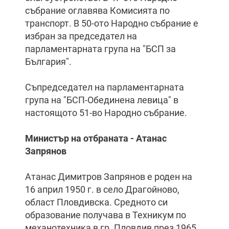
събрание оглавява Комисията по
транспорт. В 50-ото Народно събрание е
избран за председател на
парламентарната група на "БСП за
България".
Съпредседател на парламентарната
група на "БСП-Обединена левица" в
настоящото 51-во Народно събрание.
Министър на отбраната - Атанас
Запрянов
Атанас Димитров Запрянов е роден на
16 април 1950 г. в село Драгойново,
област Пловдивска. Средното си
образование получава в Техникум по
механотехника в гр. Пловдив през 1965