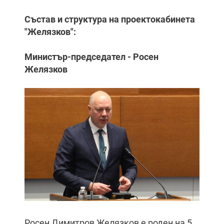
Състав и структура на проектокабинета
"Желязков":
Министър-председател - Росен
Желязков
Росен Димитров Желязков е роден на 5