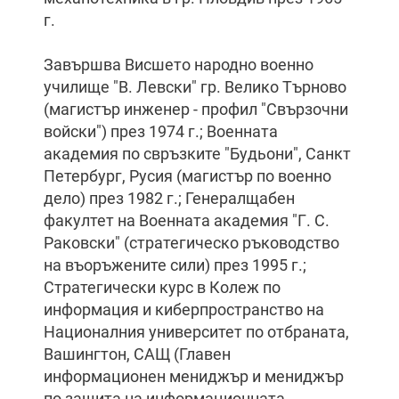
г.
Завършва Висшето народно военно
училище "В. Левски" гр. Велико Търново
(магистър инженер - профил "Свързочни
войски") през 1974 г.; Военната
академия по свръзките "Будьони", Санкт
Петербург, Русия (магистър по военно
дело) през 1982 г.; Генералщабен
факултет на Военната академия "Г. С.
Раковски" (стратегическо ръководство
на въоръжените сили) през 1995 г.;
Стратегически курс в Колеж по
информация и киберпространство на
Националния университет по отбраната,
Вашингтон, САЩ (Главен
информационен мениджър и мениджър
по защита на информационната