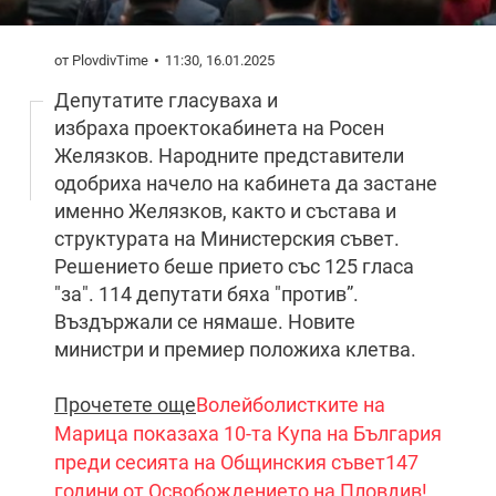
от PlovdivTime
11:30, 16.01.2025
Депутатите гласуваха и
избраха проектокабинета на Росен
Желязков. Народните представители
одобриха начело на кабинета да застане
именно Желязков, както и състава и
структурата на Министерския съвет.
Решението беше прието със 125 гласа
"за". 114 депутати бяха "против”.
Въздържали се нямаше. Новите
министри и премиер положиха клетва.
Прочетете още
Волейболистките на
Марица показаха 10-та Купа на България
преди сесията на Общинския съвет
147
години от Освобождението на Пловдив!