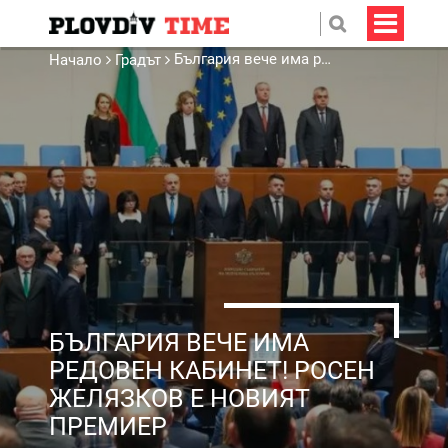
България вече има редовен кабинет! Росен Желязков е новият премиер
Начало
Градът
БЪЛГАРИЯ ВЕЧЕ ИМА
РЕДОВЕН КАБИНЕТ! РОСЕН
ЖЕЛЯЗКОВ Е НОВИЯТ
ПРЕМИЕР