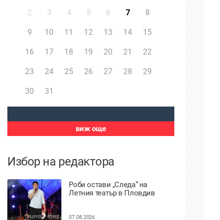
2
3
4
5
6
7
8
9
10
11
12
13
14
15
16
17
18
19
20
21
22
23
24
25
26
27
28
29
30
31
виж още
Избор на редактора
Роби остави „Следа“ на
Летния театър в Пловдив
07.08.2026