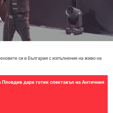
А
еновете си в България с изпълнения на живо на
а Пловдив дарк готик спектакъл на Античния