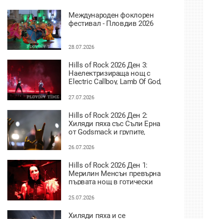
Международен фоклорен
фестивал - Пловдив 2026
28.07.2026
Hills of Rock 2026 Ден 3:
Наелектризираща нощ с
Electric Callboy, Lamb Of God,
Nevermore и Paradise Lost
27.07.2026
Hills of Rock 2026 Ден 2:
Хиляди пяха със Съли Ерна
от Godsmack и групите,
селектирани за втория ден
26.07.2026
Hills of Rock 2026 Ден 1:
Мерилин Менсън превърна
първата нощ в готически
ритуал
25.07.2026
Хиляди пяха и се