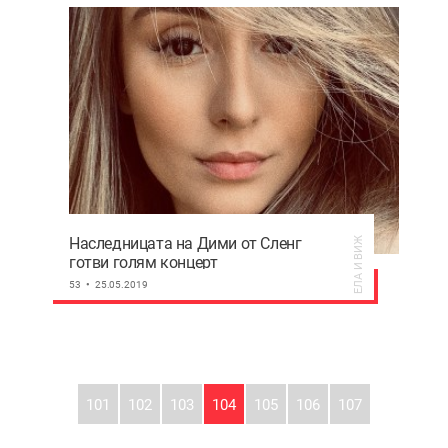
Наследницата на Дими от Сленг
ЕЛА И ВИЖ
готви голям концерт
53
25.05.2019
101
102
103
104
105
106
107