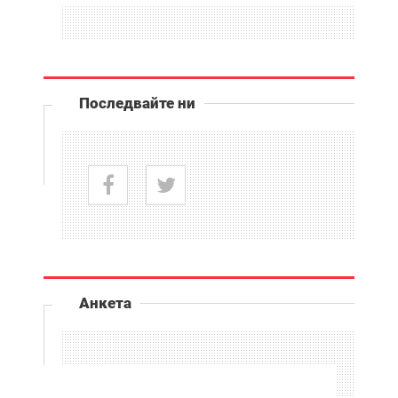
Последвайте ни
Анкета