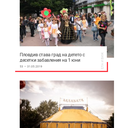
Пловдив става град на детето с
ЕЛА И ВИЖ
десетки забавления на 1 юни
(Програма по часове)
53
31.05.2019