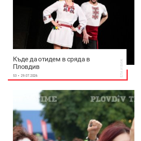
Къде да отидем в сряда в
ЕЛА И ВИЖ
Пловдив
53
29.07.2026