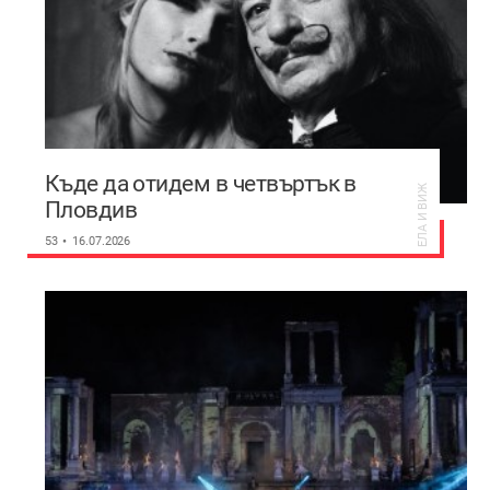
Къде да отидем в четвъртък в
ЕЛА И ВИЖ
Пловдив
53
16.07.2026