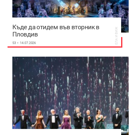
Къде да отидем във вторник в
ЕЛА И ВИЖ
Пловдив
53
14.07.2026