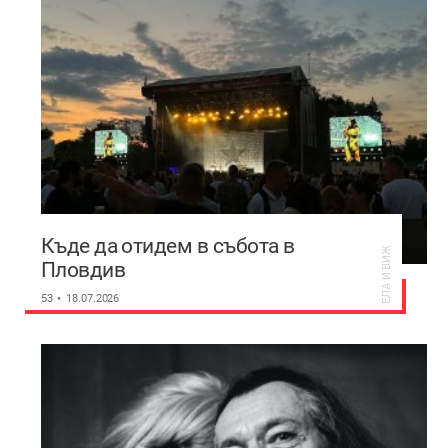
Къде да отидем в събота в
ЕЛА И ВИЖ
Пловдив
53
18.07.2026