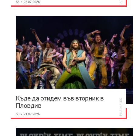
53
23.07.2026
Къде да отидем във вторник в
ЕЛА И ВИЖ
Пловдив
53
21.07.2026