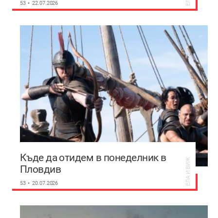
53
22.07.2026
Къде да отидем в понеделник в
ЕЛА И ВИЖ
Пловдив
53
20.07.2026