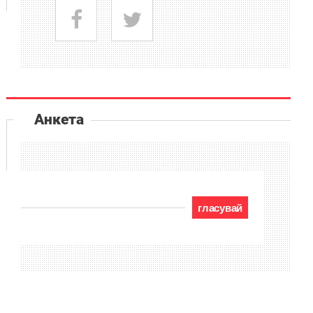
Анкета
гласувай