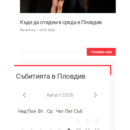
Къде да отидем в сряда в Пловдив
PlovdivTime
29.07.2026
покажи още
Събитията в Пловдив
Август 2026
Нед
Пон
Вт.
Ср.
Чет
Пет
Съб
1
2
3