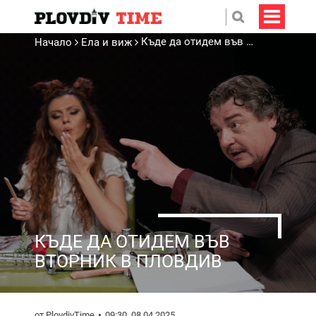
Къде да отидем във вторник в Пловдив
Начало
Ела и виж
КЪДЕ ДА ОТИДЕМ ВЪВ
ВТОРНИК В ПЛОВДИВ
от PlovdivTime
09:30, 08.04.2025