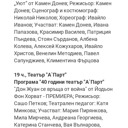
„Уют” от Камен Донев; Режисьор: Камен
Донев; Сценограф и костюмограф:
Николай Николов; Хореограф: Ивайло
Иванов; Участват: Камен Донев, Ивана
Папазова, Красимир Василев, Патриция
Пъндева, Стоян Сърданов, Албена
Колева, Алексей Кожухаров, Ивайло
Христов, Венелин Методиев, Павел
Сапунджиев, Климентина Фърцова
19 ч., Театър "А`Парт"
Програма "40 години театър "А`Парт"
"Дон Жуан се връща от война" от Йодьон
Фон Хорват - ПРЕМИЕРА; Режисьор:
Сашо Петков; Театрален педагог: Катя
Минкова; Участват: Мария Пирянкова,
Мила Мирчева, Андреана Георгиева,
Катерина Станчева, Вая Вълнарова,