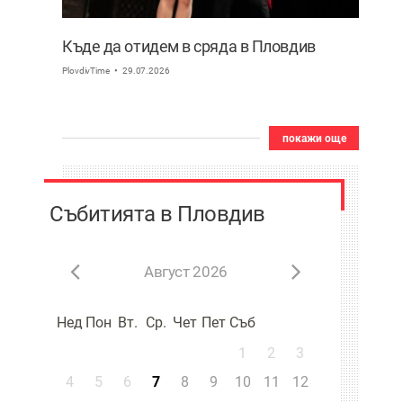
Къде да отидем в сряда в Пловдив
PlovdivTime
29.07.2026
покажи още
Събитията в Пловдив
Август 2026
Нед
Пон
Вт.
Ср.
Чет
Пет
Съб
1
2
3
4
5
6
7
8
9
10
11
12