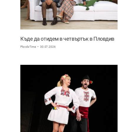
Къде да отидем в четвъртък в Пловдив
PlovdivTime
30.07.2026