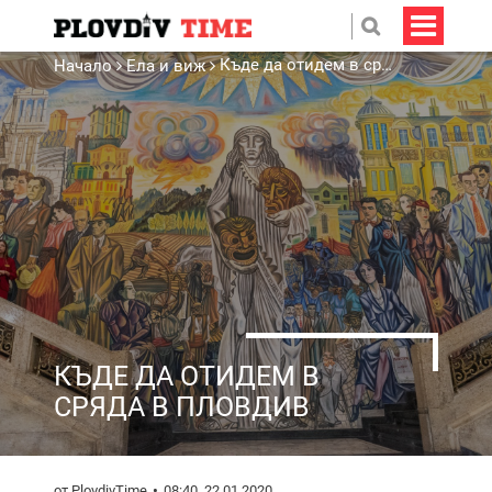
Къде да отидем в сряда в Пловдив
Начало
Ела и виж
КЪДЕ ДА ОТИДЕМ В
СРЯДА В ПЛОВДИВ
от PlovdivTime
08:40, 22.01.2020