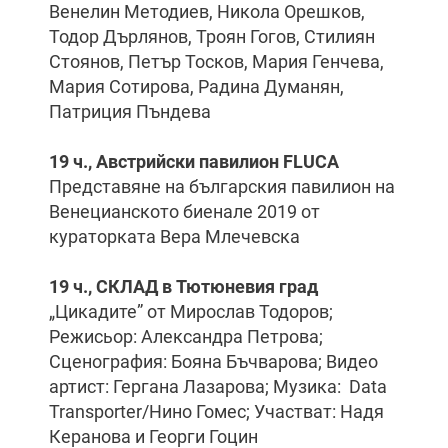
Венелин Методиев, Никола Орешков,
Тодор Дърлянов, Троян Гогов, Стилиян
Стоянов, Петър Тосков, Мария Генчева,
Мария Сотирова, Радина Думанян,
Патриция Пъндева
19 ч., Австрийски павилион
FLUCA
Представяне на българския павилион на
Венецианското биенале 2019 от
кураторката Вера Млечевска
19 ч., СКЛАД в Тютюневия град
„Цикадите” от Мирослав Тодоров;
Режисьор: Александра Петрова;
Сценография: Бояна Бъчварова; Видео
артист: Гергана Лазарова; Музика: Data
Transporter/Нино Гомес; Участват: Надя
Керанова и Георги Гоцин