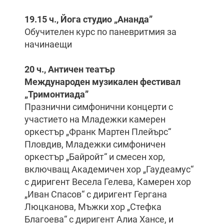
19.15 ч., Йога студио „Ананда”
Обучителен курс по паневритмия за
начинаещи
20 ч., Античен театър
Международен музикален фестивал
„Тримонтиада”
Празнични симфонични концерти с
участието на Младежки камерен
оркестър „Франк Мартен Плейърс“
Пловдив, Младежки симфоничен
оркестър „Байройт“ и смесен хор,
включващ Академичен хор „Гаудеамус“
с диригент Весела Гелева, Камерен хор
„Иван Спасов“ с диригент Гергана
Люцканова, Мъжки хор „Стефка
Благоева“ с диригент Алиа Хансе, и