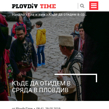
Къде да отидем в сряда в Пловдив
Начало
Ела и виж
КЪДЕ ДА ОТИДЕМ В
СРЯДА В ПЛОВДИВ
от PlovdivTime
08:41, 29.05.2019