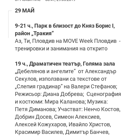
29 МАЙ
9-21 ч., Парк в близост до Княз Борис
I
,
район „Тракия”
Аз, Ти, Пловдив на MOVE Week Пловдив -
тренировки и занимания на открито
19 ч., Драматичен театър, Голяма зала
„Дебелянов и ангелите” от Александър
Секулов, използвани са текстове от
„Слепия градинар” на Валери Стефанов;
Режисьор: Диана Добрева; Сценография
и костюми: Мира Каланова; Музика:
Петя Диманова; Участват: Ненчо Костов,
Добрин Досев, Симеон Алексиев,
Алексей Кожухаров, Ивайло Христов,
Красимир Василев, Димитър Банчев,