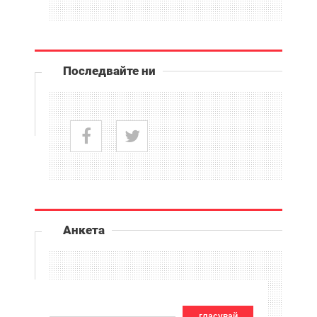
Последвайте ни
Анкета
гласувай