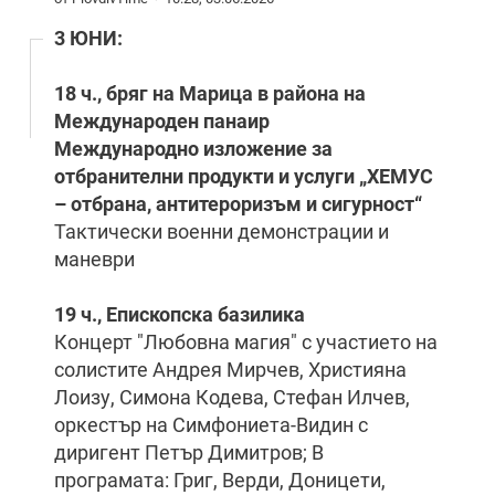
3 ЮНИ:
18 ч., бряг на Марица в района на
Международен панаир
Международно изложение за
отбранителни продукти и услуги „ХЕМУС
– отбрана, антитероризъм и сигурност“
Тактически военни демонстрации и
маневри
19 ч., Епископска базилика
Концерт "Любовна магия" с участието на
солистите Андрея Мирчев, Християна
Лоизу, Симона Кодева, Стефан Илчев,
оркестър на Симфониета-Видин с
диригент Петър Димитров; В
програмата: Григ, Верди, Доницети,