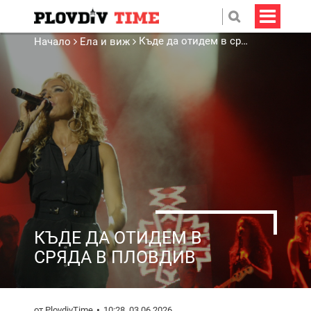
Къде да отидем в сряда в Пловдив
Начало
Ела и виж
КЪДЕ ДА ОТИДЕМ В
СРЯДА В ПЛОВДИВ
от PlovdivTime
10:28, 03.06.2026