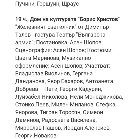
Пучини, Гершуин, Щраус
19 ч., Дом на културата "Борис Христов"
"Железният светилник" от Димитър
Талев - гостува Театър "Българска
армия"; Постановка: Асен Шопов;
Сценография: Асен Шопов; Костюми:
Цвета Маринова; Музикално
оформление: Асен Шопов; Участват:
Владислав Виолинов, Гергана
Данданова, Явор Бахаров, Антоанета
Добрева – Нети, Георги Кадурин,
Луизабел Николова, Нели Монеджикова,
Стойко Пеев, Милен Миланов, Стефка
Янорова, Тигран Торосян, Симеон
Дамянов, Радосвета Василева,
Мирослав Пашов, Йордан Алексиев,
Георги Новаков