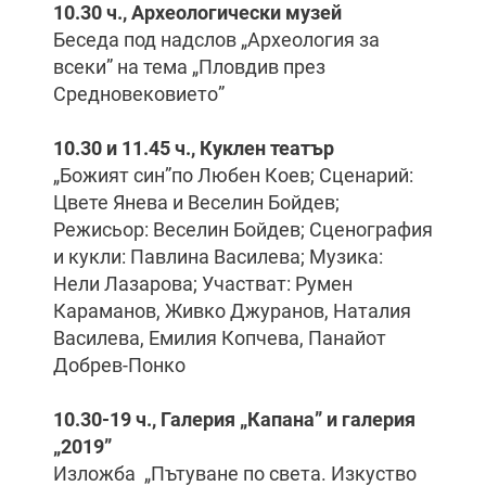
10.30 ч., Археологически музей
Беседа под надслов „Археология за
всеки” на тема „Пловдив през
Средновековието”
10.30 и 11.45 ч., Куклен театър
„Божият син”по Любен Коев; Сценарий:
Цвете Янева и Веселин Бойдев;
Режисьор: Веселин Бойдев; Сценография
и кукли: Павлина Василева; Музика:
Нели Лазарова; Участват: Румен
Караманов, Живко Джуранов, Наталия
Василева, Емилия Копчева, Панайот
Добрев-Понко
10.30-19 ч., Галерия „Капана” и галерия
„2019”
Изложба „Пътуване по света. Изкуство