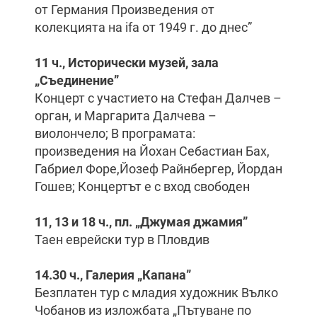
от Германия Произведения от
колекцията на ifa от 1949 г. до днес”
11 ч., Исторически музей, зала
„
Съединение
”
Концерт с участието на Стефан Далчев –
орган, и Маргарита Далчева –
виолончело; В програмата:
произведения на Йохан Себастиан Бах,
Габриел Форе,Йозеф Райнбергер, Йордан
Гошев; Концертът е с вход свободен
11, 13 и 18 ч., пл. „Джумая джамия”
Таен еврейски тур в Пловдив
14.30 ч., Галерия „Капана”
Безплатен тур с младия художник Вълко
Чобанов из изложбата „Пътуване по