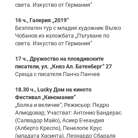
света. Изкуство от Германия”
16 ч., Галерия „2019”
Безплатен тур с младия художник Вълко
Чобанов из изложбата „Пътуване по
света. Изкуство от Германия”
17 ч., Дружество на пловдивските
писатели, ул. „Княз Ал. Батенберг” 27
Среща с писателя Панчо Панчев
18.30 ч., Lucky Дом на киното
Фестивал „Киномания”
„Болка и величие”; Режисьор: Педро
Алмодовар; Участват: Антонио Бандерас
(Салвадор Майо), Асиер Ечеандия
(Алберто Креспо), Пенелопе Крус
(младата Хасинта), Леонардо Сбараля