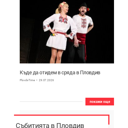
Къде да отидем в сряда в Пловдив
PlovdivTime
29.07.2026
покажи още
Събитията в Пловдив