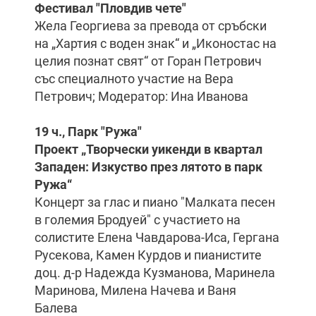
Фестивал "Пловдив чете"
Жела Георгиева за превода от сръбски
на „Хартия с воден знак“ и „Иконостас на
целия познат свят“ от Горан Петрович
със специалното участие на Вера
Петрович; Модератор: Ина Иванова
19 ч., Парк "Ружа"
Проект „Творчески уикенди в квартал
Западен: Изкуство през лятото в парк
Ружа“
Концерт за глас и пиано "Малката песен
в големия Бродуей" с участието на
солистите Елена Чавдарова-Иса, Гергана
Русекова, Камен Курдов и пианистите
доц. д-р Надежда Кузманова, Маринела
Маринова, Милена Начева и Ваня
Балева