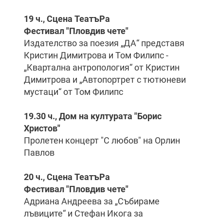
19 ч., Сцена ТеатъРа
Фестивал "Пловдив чете"
Издателство за поезия „ДА“ представя
Кристин Димитрова и Том Филипс -
„Квартална антропология“ от Кристин
Димитрова и „Автопортрет с тютюневи
мустаци“ от Том Филипс
19.30 ч., Дом на културата "Борис
Христов"
Пролетен концерт "С любов" на Орлин
Павлов
20 ч., Сцена ТеатъРа
Фестивал "Пловдив чете"
Адриана Андреева за „Събираме
лъвиците“ и Стефан Икога за