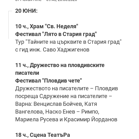
20 ЮНИ:
10 ч., Храм "Св. Неделя"
Фестивал "Лято в Стария град"
Тур "Тайните на църквите в Стария град"
с гид инж. Саво Хаджигенов
11 ч., Дружество на пловдивските
писатели
Фестивал "Пловдив чете"
Дружеството на писателите – Пловдив
посреща Сдружение на писателите –
Варна: Венцислав Бойчев, Катя
Вангелова, Наско Енев – Римпо,
Мариела Русева и Красимир Йорданов
18 ч., Сцена ТеатъРа