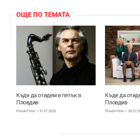
ОЩЕ ПО ТЕМАТА
Къде да отидем в петък в
Къде да отид
Пловдив
Пловдив
PlovdivTime
31.07.2026
PlovdivTime
30.07.2