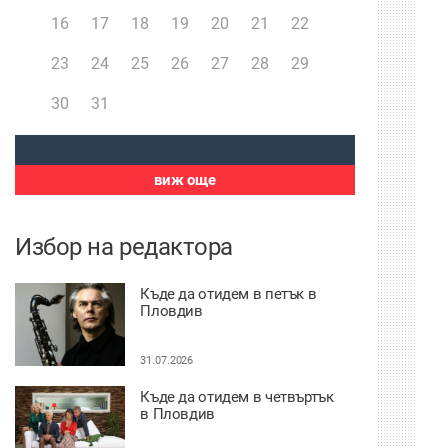
16
17
18
19
20
21
22
23
24
25
26
27
28
29
30
31
виж още
Избор на редактора
Къде да отидем в петък в
Пловдив
31.07.2026
Къде да отидем в четвъртък
в Пловдив