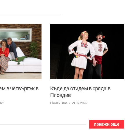
ем в четвъртък в
Къде да отидем в сряда в
Пловдив
026
PlovdivTime
29.07.2026
покажи още