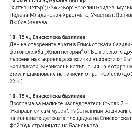
10.30 и 11.45 ч., Куклен театър
"Хитър Петър"; Режисьор: Веселин Бойдев; Музи
Недева-Младенович Храстчето; Участват: Вилиа
Любов Желева
10–15 ч., Епископска базилика
Ден на отворените врати в Епископската базилик
фотоизложба „Живи истории“ от Българското дру
търсене на съкровища за всички възрасти от Вътр
Базиликата; Музикални изпълнения на Котарашки и
Brew и щамповане на тениски от punkt.studio (до
22 ч.)
10–15 ч., Епископска базилика
Програма за малките изследователи (около 7 – 13
„Направи си сам музей“; Работилници за дизайне
на външната детската площадка на Епископскат
Фейсбук страницата на Базиликата