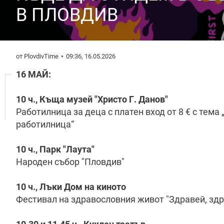
В ПЛОВДИВ
от PlovdivTime
09:36, 16.05.2026
16 МАЙ:
10 ч., Къща музей "Христо Г. Данов"
Работилница за деца с платен вход от 8 € с тема
работилница“
10 ч., Парк "Лаута"
Народен събор "Пловдив"
10 ч., Лъки Дом на киното
Фестивал на здравословния живот "Здравей, здр