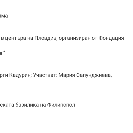
лма
 в центъра на Пловдив, организиран от Фондация
г“
орги Кадурин; Участват: Мария Сапунджиева,
пската базилика на Филипопол