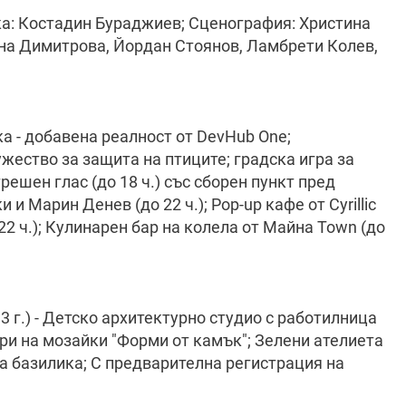
ка: Костадин Бураджиев; Сценография: Христина
на Димитрова, Йордан Стоянов, Ламбрети Колев,
а - добавена реалност от DevHub One;
жество за защита на птиците; градска игра за
ешен глас (до 18 ч.) със сборен пункт пред
 Марин Денев (до 22 ч.); Pop-up кафе от Cyrillic
 22 ч.); Кулинарен бар на колела от Майна Town (до
 г.) - Детско архитектурно студио с работилница
ри на мозайки "Форми от камък"; Зелени ателиета
а базилика; С предварителна регистрация на