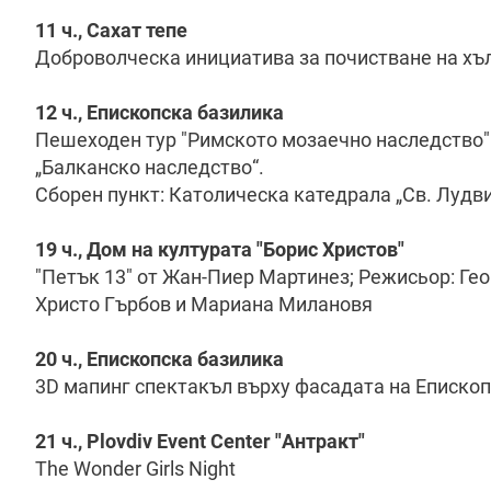
11 ч., Сахат тепе
Доброволческа инициатива за почистване на хъ
12 ч., Епископска базилика
Пешеходен тур "Римското мозаечно наследство"
„Балканско наследство“.
Сборен пункт: Католическа катедрала „Св. Лудви
19 ч., Дом на културата "Борис Христов"
"Петък 13" от Жан-Пиер Мартинез; Режисьор: Ге
Христо Гърбов и Мариана Милановя
20 ч., Епископска базилика
3D мапинг спектакъл върху фасадата на Еписко
21 ч., Plovdiv Event Center "Антракт"
The Wonder Girls Night