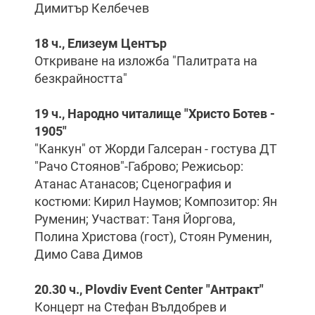
Димитър Келбечев
18 ч., Елизеум Център
Откриване на изложба "Палитрата на
безкрайността"
19 ч., Народно читалище "Христо Ботев -
1905"
"Канкун" от Жорди Галсеран - гостува ДТ
"Рачо Стоянов"-Габрово; Режисьор:
Атанас Атанасов; Сценография и
костюми: Кирил Наумов; Композитор: Ян
Руменин; Участват: Таня Йоргова,
Полина Христова (гост), Стоян Руменин,
Димо Сава Димов
20.30 ч., Plovdiv Event Center "Антракт"
Концерт на Стефан Вълдобрев и