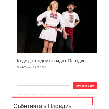
Къде да отидем в сряда в Пловдив
PlovdivTime
29.07.2026
покажи още
Събитията в Пловдив