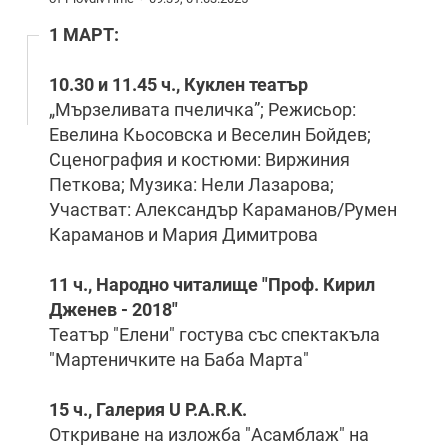
1 МАРТ:
10.30 и 11.45 ч., Куклен театър
„Мързеливата пчеличка”; Режисьор:
Евелина Кьосовска и Веселин Бойдев;
Сценография и костюми: Виржиния
Петкова; Музика: Нели Лазарова;
Участват: Александър Караманов/Румен
Караманов и Мария Димитрова
11 ч., Народно читалище "Проф. Кирил
Дженев - 2018"
Театър "Елени" гостува със спектакъла
"Мартеничките на Баба Марта"
15 ч., Галерия U P.A.R.K.
Откриване на изложба "Асамблаж" на