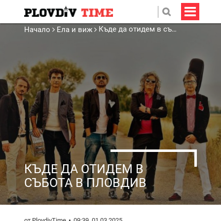
Къде да отидем в събота в Пловдив
Начало
Ела и виж
КЪДЕ ДА ОТИДЕМ В
СЪБОТА В ПЛОВДИВ
от PlovdivTime
09:39, 01.03.2025