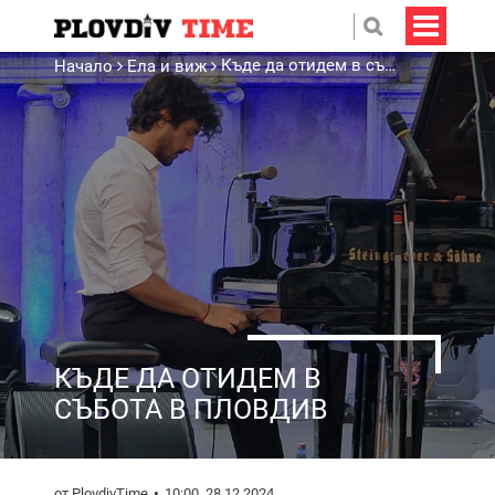
Къде да отидем в събота в Пловдив
Начало
Ела и виж
КЪДЕ ДА ОТИДЕМ В
СЪБОТА В ПЛОВДИВ
от PlovdivTime
10:00, 28.12.2024