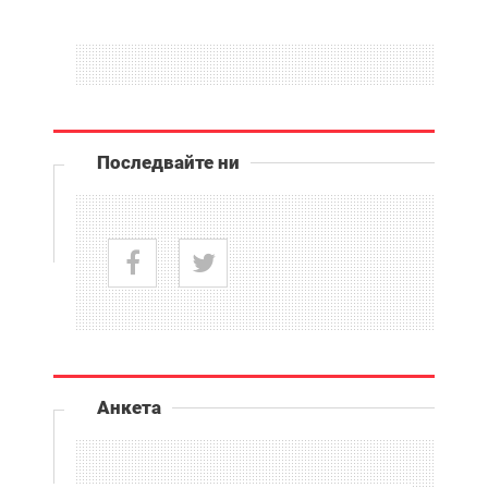
Последвайте ни
Анкета