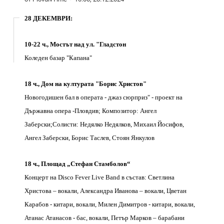
28 ДЕКЕМВРИ:
10-22 ч., Мостът над ул. "Гладстон
Коледен базар "Капана"
18 ч., Дом на културата "Борис Христов"
Новогодишен бал в операта - джаз сюрприз" - проект на
Държавна опера -Пловдив; Композитор: Ангел
Заберски;Солисти: Недялко Недялков, Михаил Йосифов,
Ангел Заберски, Борис Таслев, Стоян Янкулов
18 ч., Площад „Стефан Стамболов“
Концерт на Disco Fever Live Band в състав: Светлина
Христова – вокали, Александра Иванова – вокали, Цветан
Карабов - китари, вокали, Милен Димитров - китари, вокали,
Атанас Атанасов - бас, вокали, Петър Марков – барабани