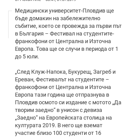
Медицински университет-Пловдив ще
бъде домакин на забележително
събитие, което се провежда за първи път
в България – Фестивал на студентите-
франкофони от Централна и Източна
Европа. Това ще се случи в периода от 1
до 5 юли.
„След Клуж-Напока, Букурещ, Загреб и
Ереван, Фестивалът на студентите –
франкофони от Централна и Източна
Европа тази година ще отпразнува в
Пловдив осмото си издание с мотото „Да
творим заедно“ в унисон с девиза
„Заедно“ на Европейската столица на
културата 2019. В него ще вземат
участие близо 100 студенти от 16