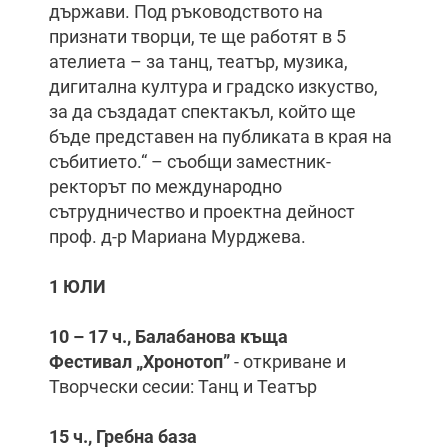
държави. Под ръководството на
признати творци, те ще работят в 5
ателиета – за танц, театър, музика,
дигитална култура и градско изкуство,
за да създадат спектакъл, който ще
бъде представен на публиката в края на
събитието.“ – съобщи заместник-
ректорът по международно
сътрудничество и проектна дейност
проф. д-р Мариана Мурджева.
1 ЮЛИ
10 – 17 ч., Балабанова къща
Фестивал „Хронотоп”
- откриване и
Творчески сесии: Танц и Театър
15 ч., Гребна база