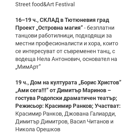
Street food&Art Festival
16–19 ч., СКЛАД в Тютюневия град
Проект „Островна магия”
- безплатни
танцови работилници, подходящи за
местни професионалисти и хора, които
се интересуват от съвременен танц, с
водеща Нела Антонович, основател на
„МимАрт”
19 ч., Дом на културата „Борис Христов”
„Ами сега!!!” от Димитър Маринов –
гостува Родопски драматичен театър;
Режисьор: Красимир Ранков; Участват:
Красимир Ранков, Джована Галиарди,
Димитър Димитров, Васил Читанов и
Никола Орешков