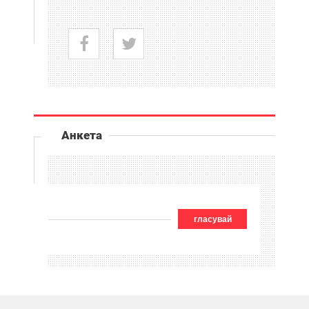
Анкета
гласувай