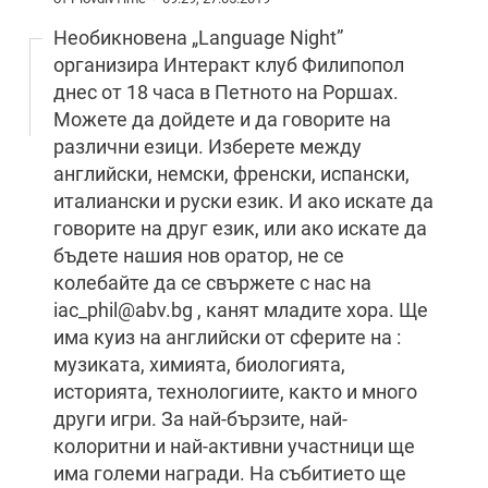
Необикновена „Language Night”
организира Интеракт клуб Филипопол
днес от 18 часа в Петното на Роршах.
Можете да дойдете и да говорите на
различни езици. Изберете между
английски, немски, френски, испански,
италиански и руски език. И ако искате да
говорите на друг език, или ако искате да
бъдете нашия нов оратор, не се
колебайте да се свържете с нас на
iac_phil@abv.bg
, канят младите хора. Ще
има куиз на английски от сферите на :
музиката, химията, биологията,
историята, технологиите, както и много
други игри. За най-бързите, най-
колоритни и най-активни участници ще
има големи награди. На събитието ще