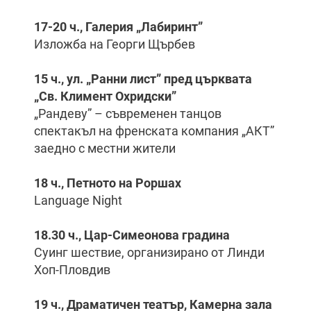
17-20 ч., Галерия „Лабиринт”
Изложба на Георги Щърбев
15 ч., ул. „Ранни лист” пред църквата
„Св. Климент Охридски”
„Рандеву” – съвременен танцов
спектакъл на френската компания „АКТ”
заедно с местни жители
18 ч., Петното на Роршах
Language Night
18.30 ч., Цар-Симеонова градина
Суинг шествие, организирано от Линди
Хоп-Пловдив
19 ч., Драматичен театър, Камерна зала