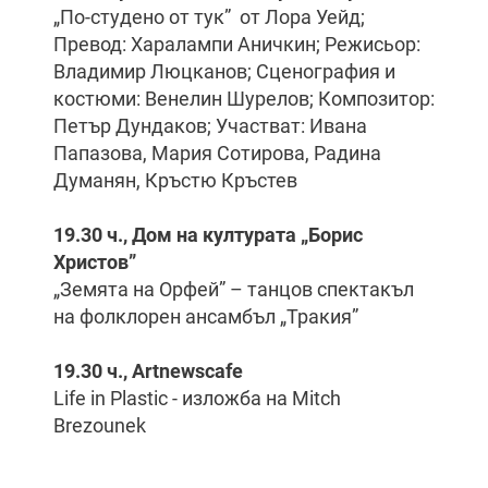
„По-студено от тук” от Лора Уейд;
Превод: Харалампи Аничкин; Режисьор:
Владимир Люцканов; Сценография и
костюми: Венелин Шурелов; Композитор:
Петър Дундаков; Участват: Ивана
Папазова, Мария Сотирова, Радина
Думанян, Кръстю Кръстев
19.30 ч., Дом на културата „Борис
Христов”
„Земята на Орфей” – танцов спектакъл
на фолклорен ансамбъл „Тракия”
19.30 ч., Artnewscafe
Life in Plastic - изложба на Mitch
Brezounek