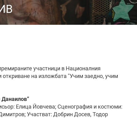
ИВ
премираните участници в Националния
и откриване на изложбата "Учим заедно, учим
н Данаилов”
исьор: Елица Йовчева; Сценография и костюми:
Димитров; Участват: Добрин Досев, Тодор