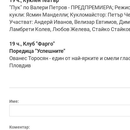
19 ч., Куклен театър
"Пук" по Валери Петров - ПРЕДПРЕМИЕРА; Режис
кукли: Ясмин Манделли; Кукломайстор: Петър Ч
Участват: Андерй Иванов, Велизар Евтимов, Дим
Ламбрети Колев, Любов Желева, Стайко Стайко
19 ч., Клуб "Фарго"
Поредица "Успешните"
Ованес Торосян - един от най-ярките и смели гла
Пловдив
Име:
Коментар: