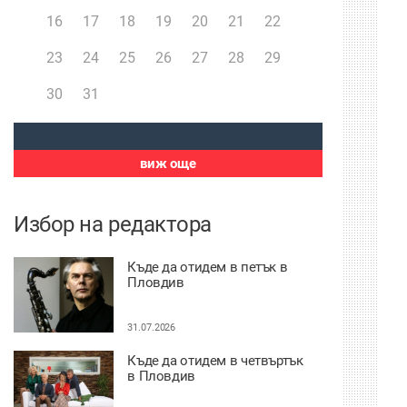
16
17
18
19
20
21
22
23
24
25
26
27
28
29
30
31
виж още
Избор на редактора
Къде да отидем в петък в
Пловдив
31.07.2026
Къде да отидем в четвъртък
в Пловдив