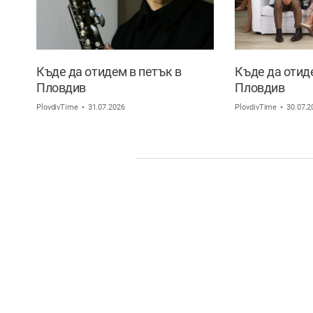
Къде да отидем в петък в
Къде да отид
Пловдив
Пловдив
PlovdivTime
31.07.2026
PlovdivTime
30.07.2