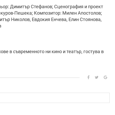
ьор: Димитър Стефанов; Сценография и проект
екуров-Пешека; Композитор: Милен Апостолов;
итър Николов, Евдокия Енчева, Елин Стоянова,
в
сове в съвременното ни кино и театър, гостува в