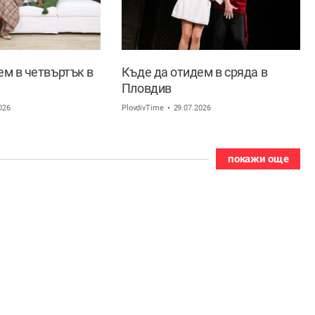
ем в четвъртък в
Къде да отидем в сряда в
Пловдив
026
PlovdivTime
29.07.2026
покажи още