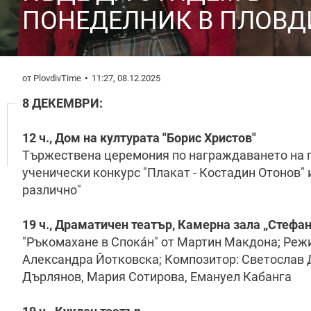
ПОНЕДЕЛНИК В ПЛОВД
от PlovdivTime
11:27, 08.12.2025
8 ДЕКЕМВРИ:
12 ч., Дом на културата "Борис Христов"
Тържествена церемония по награждаването на 
ученически конкурс "Плакат - Костадин Отонов" 
различно"
19 ч., Драматичен театър, Камерна зала „Стефа
"Ръкомахане в Спокáн" от Мартин Макдона; Реж
Александра Йотковска; Композитор: Светослав 
Дърлянов, Мария Сотирова, Емануел Кабанга