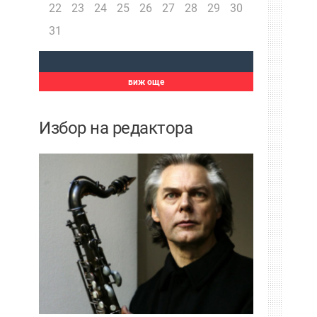
22
23
24
25
26
27
28
29
30
31
виж още
Избор на редактора