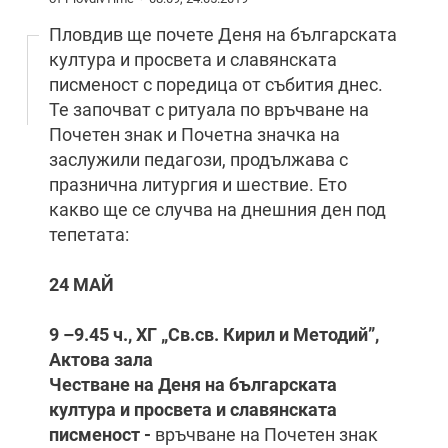
Пловдив ще почете Деня на българската
култура и просвета и славянската
писменост с поредица от събития днес.
Те започват с ритуала по връчване на
Почетен знак и Почетна значка на
заслужили педагози, продължава с
празнична литургия и шествие. Ето
какво ще се случва на днешния ден под
тепетата:
24 МАЙ
9 –9.45 ч., ХГ „Св.св. Кирил и Методий”,
Актова зала
Честване на Деня на българската
култура и просвета и славянската
писменост -
връчване на Почетен знак