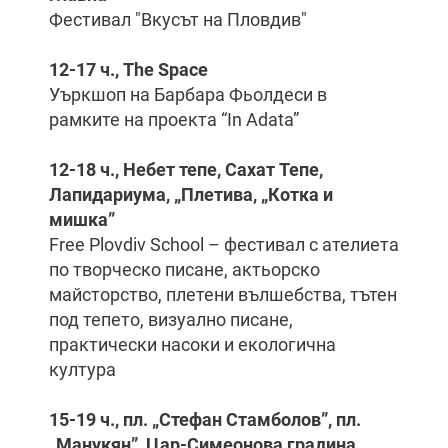
Фестивал "Вкусът на Пловдив"
12-17 ч., The Space
Уъркшоп на Барбара Фьолдеси в
рамките на проекта “In Adata”
12-18 ч., Небет тепе, Сахат Тепе,
Лапидариума, „Плетива, „Котка и
мишка”
Free Plovdiv School – фестивал с ателиета
по творческо писане, актьорско
майсторство, плетени вълшебства, тътен
под тепето, визуално писане,
практически насоки и екологична
култура
15-19 ч., пл. „Стефан Стамболов”, пл.
„Манукян”, Цар-Симеонова градина,