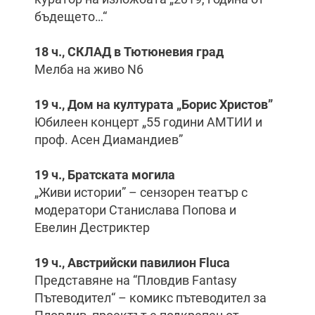
бъдещето…“
18 ч., СКЛАД в Тютюневия град
Мелба на живо N6
19 ч., Дом на културата „Борис Христов”
Юбилеен концерт „55 години АМТИИ и
проф. Асен Диамандиев”
19 ч., Братската могила
„Живи истории” – сензорен театър с
модератори Станислава Попова и
Евелин Дестриктер
19 ч., Австрийски павилион
Fluca
Представяне на “Пловдив Fantasy
Пътеводител“ – комикс пътеводител за