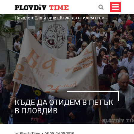
Къде да отидем в петък в Пловдив
Начало
Ела и виж
КЪДЕ ДА ОТИДЕМ В ПЕТЪК
В ПЛОВДИВ
от PlovdivTime
08:09, 24.05.2019