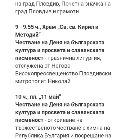
на град Пловдив, Почетна значка на
град Пловдив и грамоти
9 –9.55 ч., Храм „Св. св. Кирил и
Методий“
Честване на Деня на българската
култура и просвета и славянската
писменост
- празнична литургия,
отслужена от Негово
Високопреосвещенство Пловдивски
митрополит Николай
10 ч., пл. „11 май”
Честване на Деня на българската
култура и просвета и славянската
писменост
- откриване на
тържественото честване с химна на
Република България и посрещане на