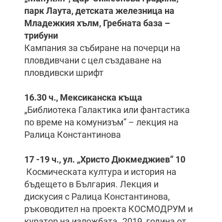
парк Лаута, детската железница на
Младежкия хълм, Гребната база –
трибуни
Кампания за събиране на почерци на
пловдивчани с цел създаване на
пловдивски шрифт
16.30 ч., Мексиканска къща
„Библиотека Галактика или фантастика
по време на комунизъм” – лекция на
Ралица Константинова
17 -19 ч.
, ул. „Христо Дюкмеджиев” 10
Космическата култура и история на
бъдещето в България. Лекция и
дискусия с Ралица Константинова,
ръководител на проекта КОСМОДРУМ и
куратор на изложбата „2019, година от