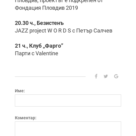
Пловдив, проектът е подкрепен от
Фондация Пловдив 2019
20.30 ч., Безистенъ
JAZZ project W O R D S с Петър Салчев
21 ч., Клуб „Фарго”
Парти с Valentine
Име:
Коментар: