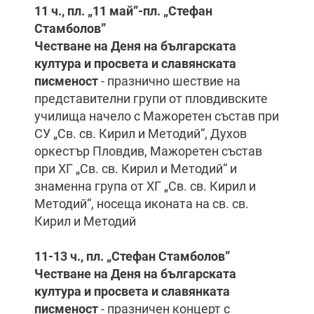
11 ч., пл. „11 май”-пл. „Стефан
Стамболов”
Честване на Деня на българската
култура и просвета и славянската
писменост
- празнично шествие на
представителни групи от пловдивските
училища начело с Мажоретен състав при
СУ „Св. св. Кирил и Методий“, Духов
оркестър Пловдив, Мажоретен състав
при ХГ „Св. св. Кирил и Методий“ и
знаменна група от ХГ „Св. св. Кирил и
Методий“, носеща иконата на св. св.
Кирил и Методий
11-13 ч., пл. „Стефан Стамболов”
Честване на Деня на българската
култура и просвета и славянката
писменост
- празничен концерт с