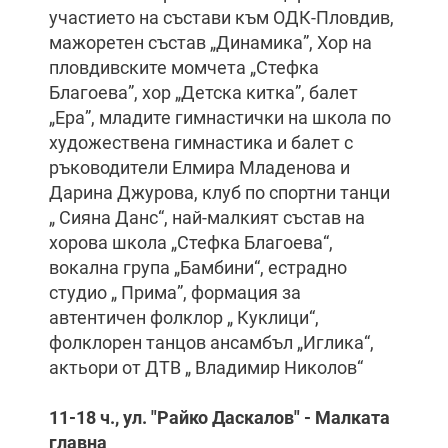
участието на състави към ОДК-Пловдив,
мажоретен състав „Динамика”, Хор на
пловдивските момчета „Стефка
Благоева”, хор „Детска китка”, балет
„Ера”, младите гимнастички на школа по
художествена гимнастика и балет с
ръководители Елмира Младенова и
Дарина Джурова, клуб по спортни танци
„ Сияна Данс“, най-малкият състав на
хорова школа „Стефка Благоева“,
вокална група „Бамбини“, естрадно
студио „ Прима”, формация за
автентичен фолклор „ Куклици“,
фолклорен танцов ансамбъл „Иглика“,
актьори от ДТВ „ Владимир Николов“
11-18 ч., ул. "Райко Даскалов" - Малката
главна