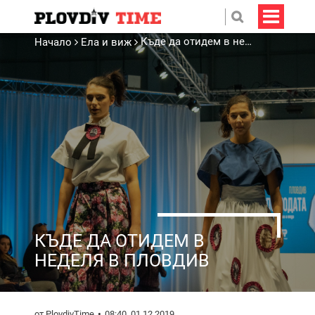
Къде да отидем в неделя в Пловдив
Начало
Ела и виж
КЪДЕ ДА ОТИДЕМ В
НЕДЕЛЯ В ПЛОВДИВ
от PlovdivTime
08:40, 01.12.2019