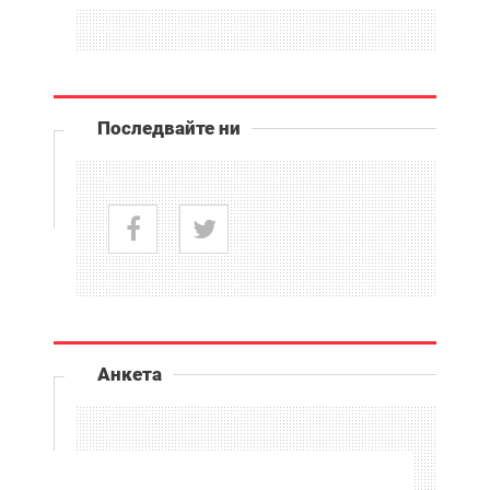
Последвайте ни
Анкета