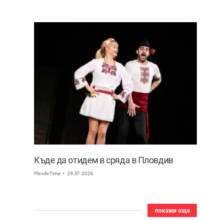
Къде да отидем в сряда в Пловдив
PlovdivTime
29.07.2026
покажи още