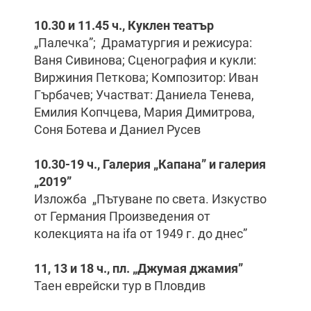
10.30 и 11.45 ч., Куклен театър
„Палечка”; Драматургия и режисура:
Ваня Сивинова; Сценография и кукли:
Виржиния Петкова; Композитор: Иван
Гърбачев; Участват: Даниела Тенева,
Емилия Копчцева, Мария Димитрова,
Соня Ботева и Даниел Русев
10.30-19 ч., Галерия „Капана” и галерия
„2019”
Изложба „Пътуване по света. Изкуство
от Германия Произведения от
колекцията на ifa от 1949 г. до днес”
11, 13 и 18 ч., пл. „Джумая джамия”
Таен еврейски тур в Пловдив