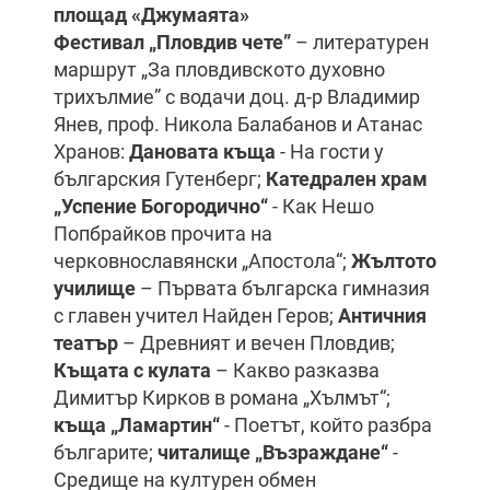
площад «Джумаята»
Фестивал „Пловдив чете”
– литературен
маршрут „За пловдивското духовно
трихълмие” с водачи доц. д-р Владимир
Янев, проф. Никола Балабанов и Атанас
Хранов:
Дановата къща
- На гости у
българския Гутенберг;
Катедрален храм
„Успение Богородично“
- Как Нешо
Попбрайков прочита на
черковнославянски „Апостола“;
Жълтото
училище
– Първата българска гимназия
с главен учител Найден Геров;
Античния
театър
– Древният и вечен Пловдив;
Къщата с кулата
– Какво разказва
Димитър Кирков в романа „Хълмът“;
къща „Ламартин“
- Поетът, който разбра
българите;
читалище „Възраждане“
-
Средище на културен обмен