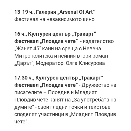
13-19 ч., Галерия „
Arsenal Of Art”
Фестивал на независимото кино
16 ч., Културен център „Тракарт“
Фестивал „Пловдив чете”
- издателство
„Жанет 45“ кани на среща с Невена
Митрополитска и нейния втори роман
„Дарът“; Модератор: Олга Клисурова
17.30 ч., Културен център „Тракарт“
Фестивал „Пловдив чете”
- Дружество на
писателите – Пловдив и Младият
Пловдив чете канят на „За употребата на
думите” - свои гледни точки и текстове
споделят участници в „Младият Пловдив
чете“