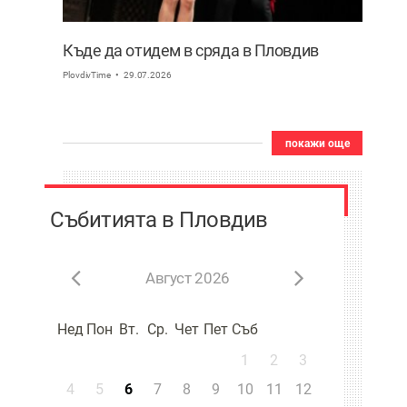
Къде да отидем в сряда в Пловдив
PlovdivTime
29.07.2026
покажи още
Събитията в Пловдив
Август 2026
Нед
Пон
Вт.
Ср.
Чет
Пет
Съб
1
2
3
4
5
6
7
8
9
10
11
12