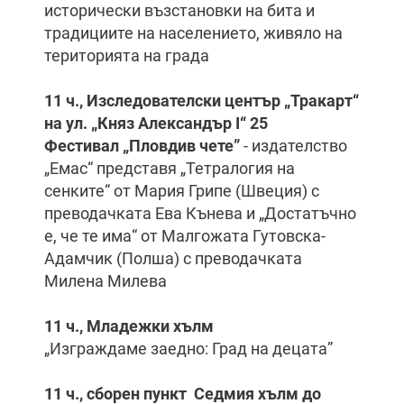
исторически възстановки на бита и
традициите на населението, живяло на
територията на града
11 ч., Изследователски център „Тракарт“
на ул. „Княз Александър I“ 25
Фестивал „Пловдив чете”
- издателство
„Емас“ представя „Тетралогия на
сенките“ от Мария Грипе (Швеция) с
преводачката Ева Кънева и „Достатъчно
е, че те има“ от Малгожата Гутовска-
Адамчик (Полша) с преводачката
Милена Милева
11 ч., Младежки хълм
„Изграждаме заедно: Град на децата”
11 ч., сборен пункт Седмия хълм до