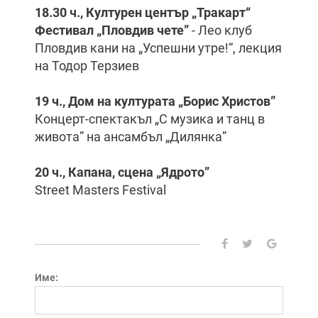
18.30 ч., Културен център „Тракарт“
Фестивал „Пловдив чете”
- Лео клуб
Пловдив кани на „Успешни утре!“, лекция
на Тодор Терзиев
19 ч., Дом на културата „Борис Христов”
Концерт-спектакъл „С музика и танц в
живота” на ансамбъл „Дилянка”
20 ч., Капана, сцена „Ядрото”
Street Masters Festival
Име: