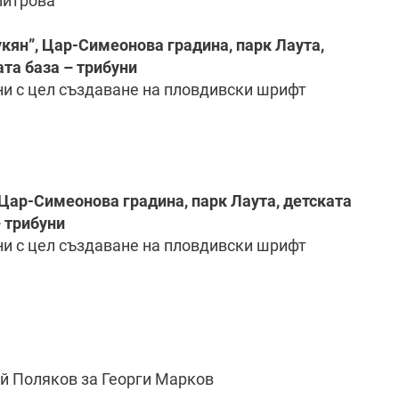
имитрова
нукян”, Цар-Симеонова градина, парк Лаута,
та база – трибуни
ни с цел създаване на пловдивски шрифт
, Цар-Симеонова градина, парк Лаута, детската
 трибуни
ни с цел създаване на пловдивски шрифт
й Поляков за Георги Марков