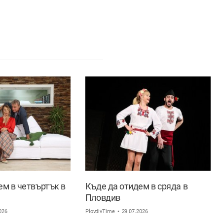
ем в четвъртък в
Къде да отидем в сряда в
Пловдив
026
PlovdivTime
29.07.2026