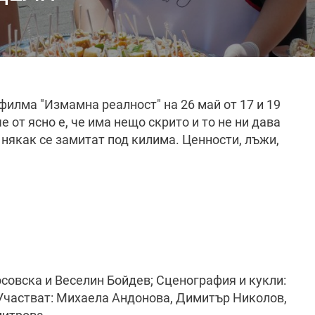
илма "Измамна реалност" на 26 май от 17 и 19
е от ясно е, че има нещо скрито и то не ни дава
 някак се замитат под килима. Ценности, лъжи,
осовска и Веселин Бойдев; Сценография и кукли:
Участват: Михаела Андонова, Димитър Николов,