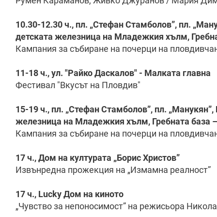
Румен Караманов, Живко Джуранов / Мария Д
10.30-12.30 ч., пл. „Стефан Стамболов”, пл. „Ма
детската железница на Младежкия хълм, Гребна
Кампания за събиране на почерци на пловдивча
11-18 ч., ул. "Райко Даскалов" - Малката главна
Фестивал "Вкусът на Пловдив"
15-19 ч., пл. „Стефан Стамболов”, пл. „Манукян”
железница на Младежкия хълм, Гребната база –
Кампания за събиране на почерци на пловдивча
17 ч., Дом на културата „Борис Христов”
Извънредна прожекция на „Измамна реалност”
17 ч.,
Lucky
Дом на киното
„Чувство за непоносимост” на режисьора Никола