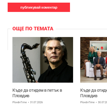
ОЩЕ ПО ТЕМАТА
Къде да отидем в петък в
Къде да отид
Пловдив
Пловдив
PlovdivTime
31.07.2026
PlovdivTime
30.07.2