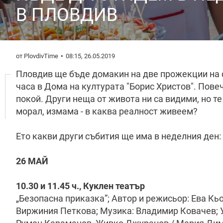
В ПЛОВДИВ
от PlovdivTime
08:15, 26.05.2019
Пловдив ще бъде домакин на две прожекции на ф
часа в Дома на културата "Борис Христов". Повеч
покой. Други неща от живота ни са видими, но те
морал, измама - в каква реалност живеем?
Ето какви други събития ще има в неделния ден:
26 МАЙ
10.30 и 11.45 ч., Куклен театър
„Безопасна приказка”; Автор и режисьор: Ева Кь
Виржиния Петкова; Музика: Владимир Ковачев; 