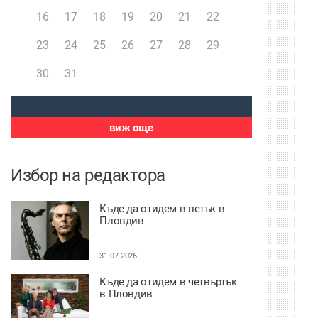
16
17
18
19
20
21
22
23
24
25
26
27
28
29
30
31
виж още
Избор на редактора
Къде да отидем в петък в
Пловдив
31.07.2026
Къде да отидем в четвъртък
в Пловдив