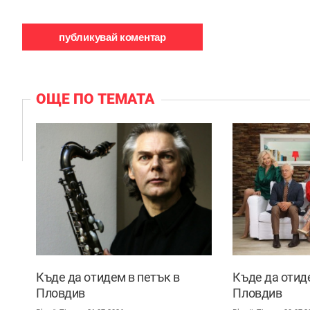
ОЩЕ ПО ТЕМАТА
Къде да отидем в петък в
Къде да отид
Пловдив
Пловдив