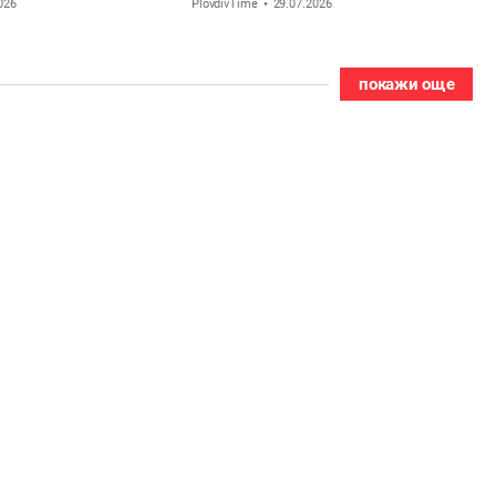
026
PlovdivTime
29.07.2026
покажи още