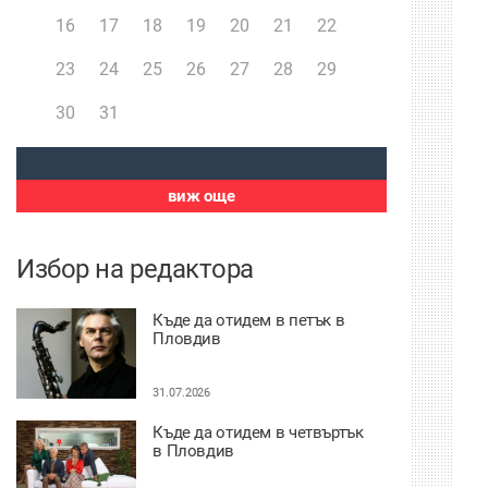
16
17
18
19
20
21
22
23
24
25
26
27
28
29
30
31
виж още
Избор на редактора
Къде да отидем в петък в
Пловдив
31.07.2026
Къде да отидем в четвъртък
в Пловдив