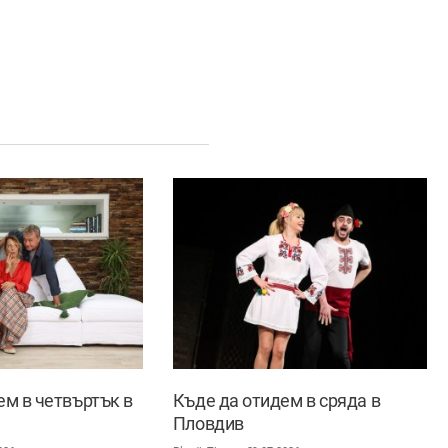
ем в четвъртък в
Къде да отидем в сряда в
Пловдив