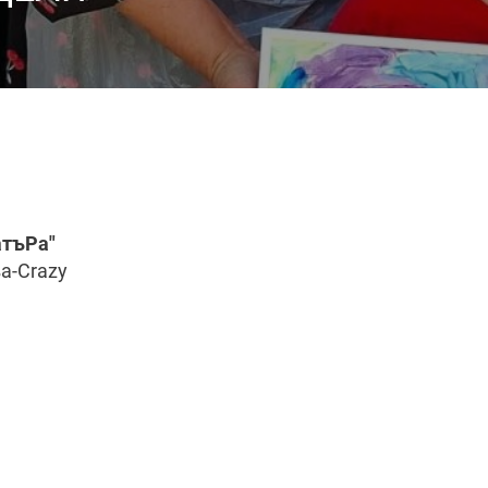
атъРа"
а-Crazy