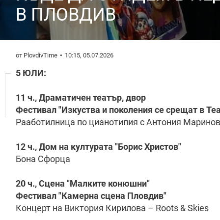
В ПЛОВДИВ
от PlovdivTime
10:15, 05.07.2026
5 ЮЛИ:
11 ч., Драматичен театър, двор
Фестивал "Изкуства и поколения се срещат в Те
Рааботилница по цианотипия с Антония Маринов
12 ч., Дом на културата "Борис Христов"
Бона Сфорца
20 ч., Сцена "Малките конюшни"
Фестивал "Камерна сцена Пловдив"
Концерт на Виктория Кирилова – Roots & Skies