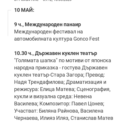
10 МАЙ:
9 ч., Международен панаир
Международен фестивал на
автомобилната култура Gonco Fest
10.30 ч., Държавен куклен театър
"Голямата шапка" по мотиви от японска
народна приказка - гостува Държавен
куклен театър-Стара Загора; Превод:
Надя Трендафилова; Драматизация и
режисура: Елица Матева; Сценография,
кукли и визуална среда: Невена
Василева; Композитор: Павел Цонев;
Участват: Биляна Райнова, Василена
Чернаева, Илияз Иляз, Станислав Матев