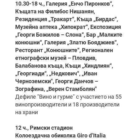
10.30-18 ч., Галерия „Енчо Пиронков“,
Къщата на Филибос Нишанян,
Резиденция „Тракарт“, Къща „Бирдас“,
Музейна аптека „Хипократ“, Експозиция
„Георги Божилов – Слона“, Бар „Малките
конюшни“, Галерия „Златю Бояджиев“,
Ресторант „Конюшните“, Регионален
етнографски музей – Пловдив,
Балабанова къща, Къщи „Хиндлиян“,
„Георгиади“, „Недкович“, „Иван
Черноземски", Георги Данчов –
Зографина, „Верен Стамболян"
Дефиле "Вино и гурме" с участието на 55
винопроизводители и 18 производители
на храни
12 ч., Римски стадион
Колоездачна обиколка Giro d’Italia