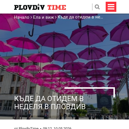
Къде да отидем в неделя в Пловдив
Начало
Ела и виж
КЪДЕ ДА ОТИДЕМ В
НЕДЕЛЯ В ПЛОВДИВ
от PlovdivTime
09:12, 10.05.2026