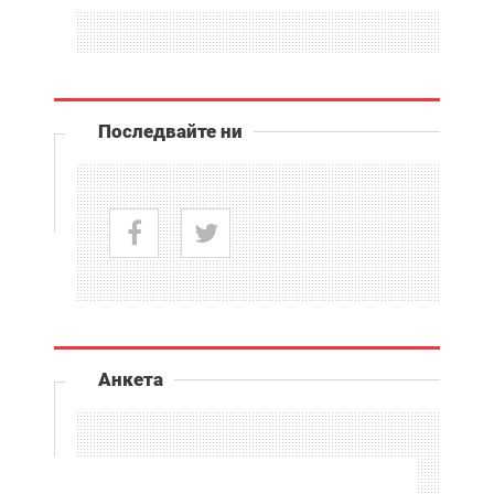
Последвайте ни
Анкета