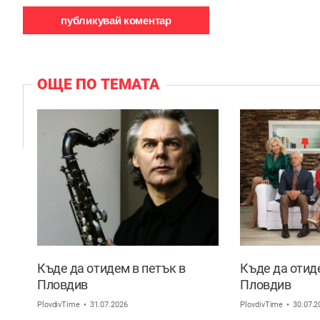
ОЩЕ ПО ТЕМАТА
Къде да отидем в петък в
Къде да отид
Пловдив
Пловдив
PlovdivTime
31.07.2026
PlovdivTime
30.07.2