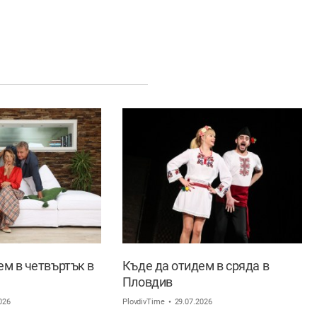
ем в четвъртък в
Къде да отидем в сряда в
Пловдив
026
PlovdivTime
29.07.2026