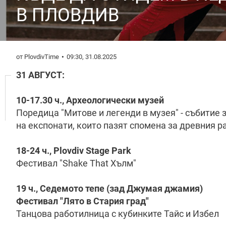
В ПЛОВДИВ
от PlovdivTime
09:30, 31.08.2025
31 АВГУСТ:
10-17.30 ч., Археологически музей
Поредица "Митове и легенди в музея" - събитие 
на експонати, които пазят спомена за древния р
18-24 ч., Plovdiv Stage Park
Фестивал "Shake That Хълм"
19 ч., Седемото тепе (зад Джумая джамия)
Фестивал "Лято в Стария град"
Танцова работилница с кубинките Тайс и Избел