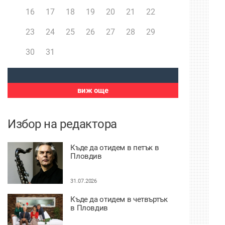
16
17
18
19
20
21
22
23
24
25
26
27
28
29
30
31
виж още
Избор на редактора
Къде да отидем в петък в
Пловдив
31.07.2026
Къде да отидем в четвъртък
в Пловдив