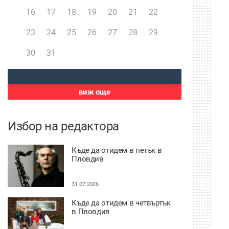
16
17
18
19
20
21
22
23
24
25
26
27
28
29
30
31
виж още
Избор на редактора
Къде да отидем в петък в
Пловдив
31.07.2026
Къде да отидем в четвъртък
в Пловдив