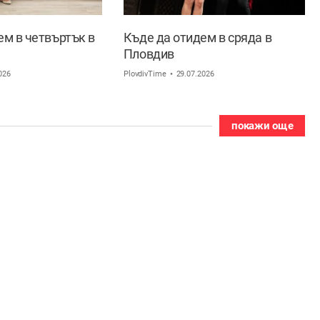
ем в четвъртък в
Къде да отидем в сряда в
Пловдив
026
PlovdivTime
29.07.2026
покажи още