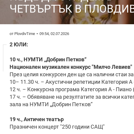
ЧЕТВЪРТЪК В ПЛОВДИ
от PlovdivTime
09:54, 02.07.2026
2 ЮЛИ:
10 ч., НУМТИ „Добрин Петков“
Национален музикален конкурс "Милчо Левиев"
През целия конкурсен ден ще са налични стаи з
10– 11.30 ч. – Акустични репетиции Категория А 
12 ч. – Конкурсна програма Категория А - Пиано 
17 ч. – Обявяване на резултатите за всички кат
зала на НУМТИ „Добрин Петков“
19 ч., Античен театър
Празничен концерт "250 години САЩ"