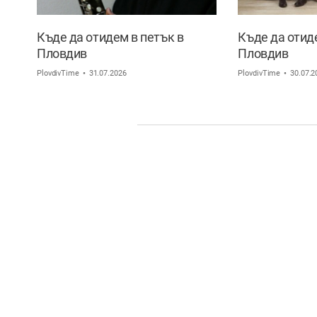
Къде да отидем в петък в
Къде да отид
Пловдив
Пловдив
PlovdivTime
31.07.2026
PlovdivTime
30.07.2