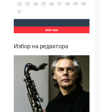
22
23
24
25
26
27
28
29
30
31
виж още
Избор на редактора