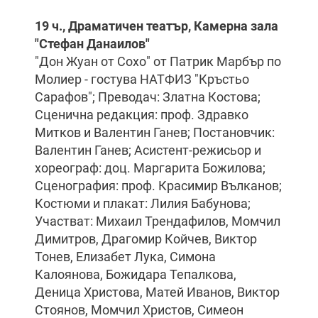
19 ч., Драматичен театър, Камерна зала
"Стефан Данаилов"
"Дон Жуан от Сохо" от Патрик Марбър по
Молиер - гостува НАТФИЗ "Кръстьо
Сарафов"; Преводач: Златна Костова;
Сценична редакция: проф. Здравко
Митков и Валентин Ганев; Постановчик:
Валентин Ганев; Асистент-режисьор и
хореограф: доц. Маргарита Божилова;
Сценография: проф. Красимир Вълканов;
Костюми и плакат: Лилия Бабунова;
Участват: Михаил Трендафилов, Момчил
Димитров, Драгомир Койчев, Виктор
Тонев, Елизабет Лука, Симона
Калоянова, Божидара Тепалкова,
Деница Христова, Матей Иванов, Виктор
Стоянов, Момчил Христов, Симеон