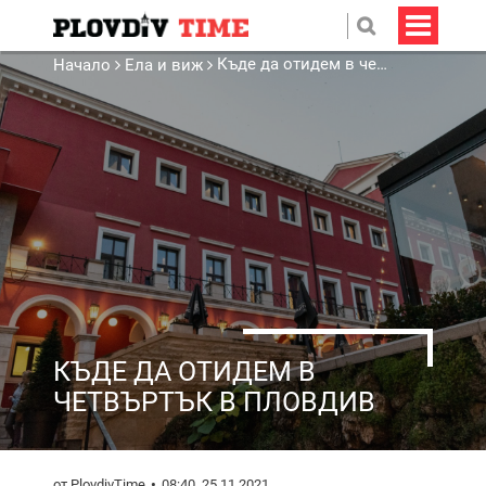
Къде да отидем в четвъртък в Пловдив
Начало
Ела и виж
КЪДЕ ДА ОТИДЕМ В
ЧЕТВЪРТЪК В ПЛОВДИВ
от PlovdivTime
08:40, 25.11.2021