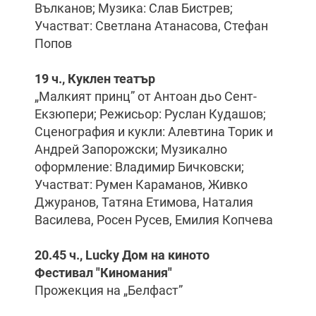
Вълканов; Музика: Слав Бистрев;
Участват: Светлана Атанасова, Стефан
Попов
19 ч., Куклен театър
„Малкият принц” от Антоан дьо Сент-
Екзюпери; Режисьор: Руслан Кудашов;
Сценография и кукли: Алевтина Торик и
Андрей Запорожски; Музикално
оформление: Владимир Бичковски;
Участват: Румен Караманов, Живко
Джуранов, Татяна Етимова, Наталия
Василева, Росен Русев, Емилия Копчева
20
.
45
ч., Lucky Дом на киното
Фестивал "Киномания"
Прожекция на „Белфаст”