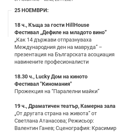
25 НОЕМВРИ:
18 ч
., Къща за гости
HillHouse
Фестивал „Дефиле на младото вино”
„Как 14 държави отпразнуваха
Международния ден на мавруда” –
презентация на Българската асоциация
навинените професионалисти
18.30
ч., Lucky Дом на киното
Фестивал "Киномания"
Прожекция на “Паралелни майки”
19 ч., Драматичен театър, Камерна зала
„От другата страна на живота” от
Светлана Атанасова; Режисьор:
Валентин Ганев; Сценография: Красимир