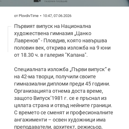
от PlovdivTime
10:47, 07.06.2026
Първият випуск на Национална
художествена гимназия „Цанко
Лавренов“ - Пловдив, която навършва
половин век, открива изложба на 9 юни
от 18.30 ч. в галерия "Капана".
Специалната изложба „Първи випуск“ е
на 42-ма творци, получили своите
гимназиални дипломи преди 45 години.
Организацията отнема доста време,
защото Випуск’1981 г. се е пръснал из
цялата страна и отвъд нейните граници.
С времето се сменят и професионалните
ангажименти – освен художници има
преподаватели, архитект, режисьор,