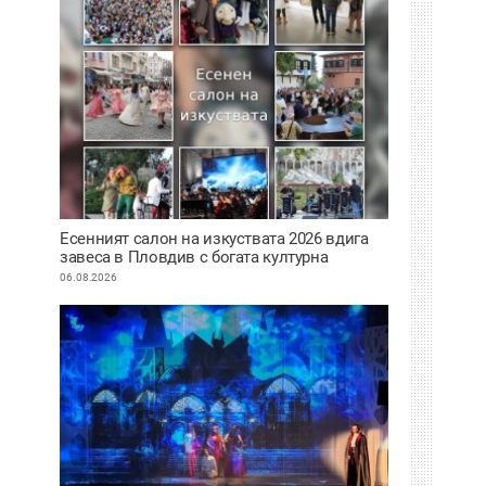
Есенният салон на изкуствата 2026 вдига
завеса в Пловдив с богата културна
програма
06.08.2026