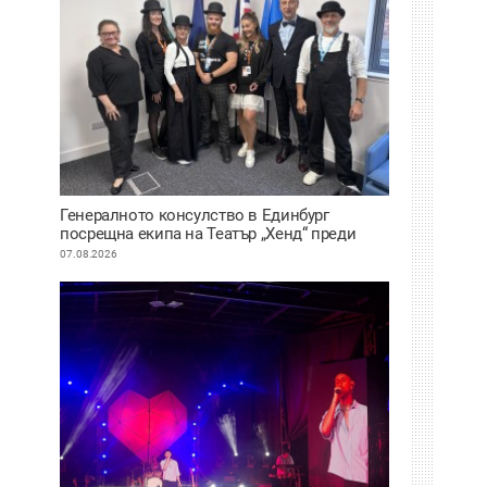
Генералното консулство в Единбург
посрещна екипа на Театър „Хенд“ преди
историческия им дебют на световния
07.08.2026
Edinburgh Festival Fringe