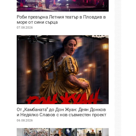
Роби превърна Летния театър в Пловдив в
море от сини сърца
07.08.2026
От „Камбаната“ до Дон Жуан: Деян Донков
и Недялко Славов с нов съвместен проект
в Пловдив
06.08.2026