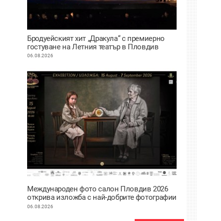
Бродуейският хит „Дракула“ с премиерно
гостуване на Летния театър в Пловдив
06.08.2026
Международен фото салон Пловдив 2026
открива изложба с най-добрите фотографии
от тазгодишното издание
06.08.2026