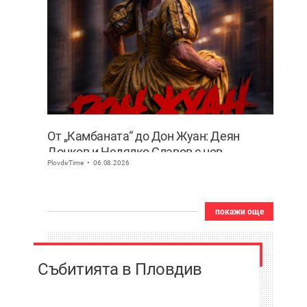
От „Камбаната“ до Дон Жуан: Деян
Донков и Недялко Славов с нов
PlovdivTime
06.08.2026
съвместен проект в Пловдив
покажи още
Събитията в Пловдив