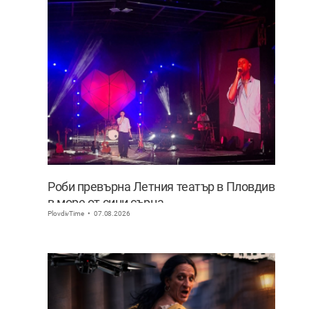
Роби превърна Летния театър в Пловдив
в море от сини сърца
PlovdivTime
07.08.2026