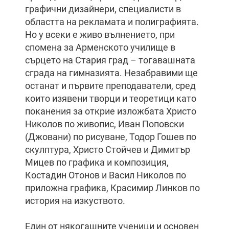
графични дизайнери, специалисти в
областта на рекламата и полиграфията.
Но у всеки е живо вълнението, при
спомена за Арменското училище в
сърцето на Стария град – тогавашната
сграда на гимназията. Незабравими ще
останат и първите преподаватели, сред
които изявени творци и теоретици като
поканения за открие изложбата Христо
Николов по живопис, Иван Поповски
(Джовани) по рисуване, Тодор Гошев по
скулптура, Христо Стойчев и Димитър
Мицев по графика и композиция,
Костадин Отонов и Васил Николов по
приложна графика, Красимир Линков по
история на изкуството.
Един от някогашните ученици и основен