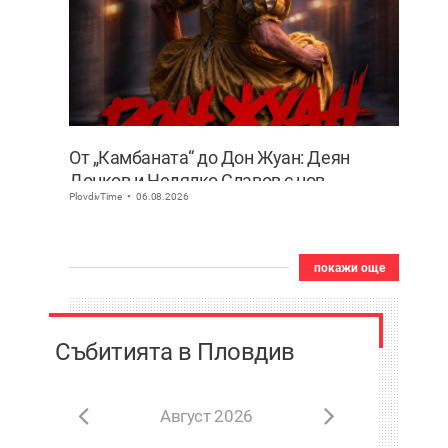
От „Камбаната“ до Дон Жуан: Деян
Донков и Недялко Славов с нов
PlovdivTime
06.08.2026
съвместен проект в Пловдив
покажи още
Събитията в Пловдив
Август 2026