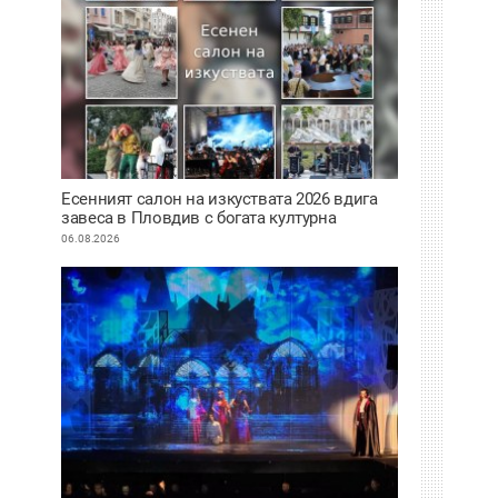
Есенният салон на изкуствата 2026 вдига
завеса в Пловдив с богата културна
програма
06.08.2026