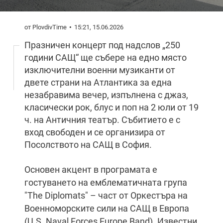
от PlovdivTime
15:21, 15.06.2026
Празничeн концерт под надслов „250
години САЩ“ ще събере на едно място
изключителни военни музиканти от
двете страни на Атлантика за една
незабравима вечер, изпълнена с джаз,
класически рок, блус и поп на 2 юли от 19
ч. на Античния театър. Събитието е с
вход свободен и се организира от
Посолството на САЩ в София.
Основен акцент в програмата е
гостуването на емблематичната група
"The Diplomats" – част от Оркестъра на
Военноморските сили на САЩ в Европа
(U.S. Naval Forces Europe Band). Известни