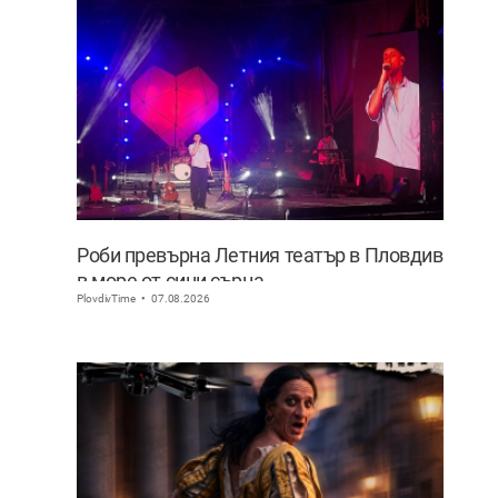
Роби превърна Летния театър в Пловдив
в море от сини сърца
PlovdivTime
07.08.2026