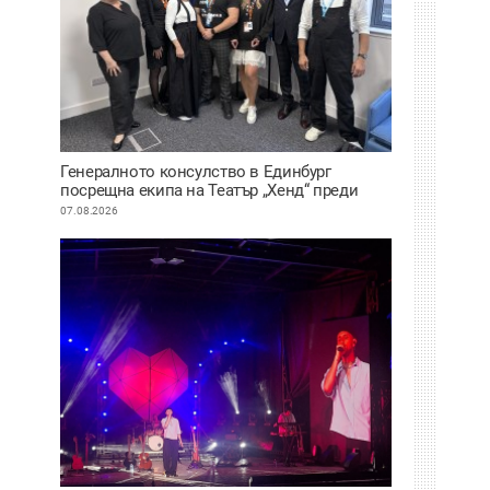
Генералното консулство в Единбург
посрещна екипа на Театър „Хенд“ преди
историческия им дебют на световния
07.08.2026
Edinburgh Festival Fringe