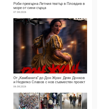
Роби превърна Летния театър в Пловдив в
море от сини сърца
07.08.2026
От „Камбаната“ до Дон Жуан: Деян Донков
и Недялко Славов с нов съвместен проект
в Пловдив
06.08.2026