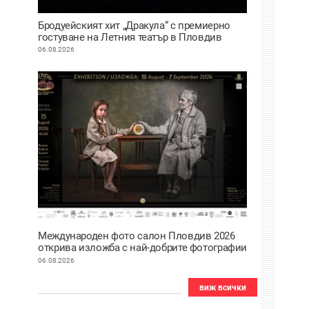
Бродуейският хит „Дракула“ с премиерно
гостуване на Летния театър в Пловдив
06.08.2026
Международен фото салон Пловдив 2026
открива изложба с най-добрите фотографии
от тазгодишното издание
06.08.2026
виж всички