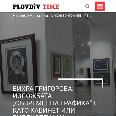
Вихра Григорова: Изложбата „Съвременна графика“ е като кабинет или библиотека на интелектуалец
Начало
Арт сцена
ВИХРА ГРИГОРОВА:
ИЗЛОЖБАТА
„СЪВРЕМЕННА ГРАФИКА“ Е
КАТО КАБИНЕТ ИЛИ