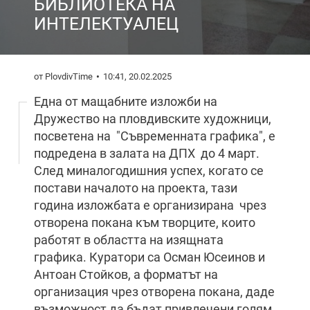
БИБЛИОТЕКА НА
ИНТЕЛЕКТУАЛЕЦ
от PlovdivTime
10:41, 20.02.2025
Една от мащабните изложби на
Дружество на пловдивските художници,
посветена на "Съвременната графика", е
подредена в залата на ДПХ до 4 март.
След миналогодишния успех, когато се
постави началото на проекта, тази
година изложбата е организирана чрез
отворена покана към творците, които
работят в областта на изящната
графика. Куратори са Осман Юсеинов и
Антоан Стойков, а форматът на
организация чрез отворена покана, даде
възможност да бъдат привлечени голям