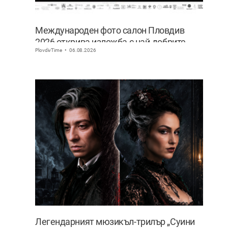
Международен фото салон Пловдив
2026 открива изложба с най-добрите
PlovdivTime
06.08.2026
фотографии от тазгодишното издание
Легендарният мюзикъл-трилър „Суини