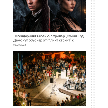
Легендарният мюзикъл-трилър „Суини Тод:
Демонът бръснар от Флийт стрийт“ с
премиера на сцената на Античния театър в
03.08.2026
Пловдив