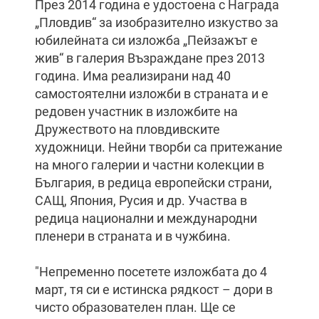
През 2014 година е удостоена с Награда
„Пловдив“ за изобразително изкуство за
юбилейната си изложба „Пейзажът е
жив“ в галерия Възраждане през 2013
година. Има реализирани над 40
самостоятелни изложби в страната и е
редовен участник в изложбите на
Дружеството на пловдивските
художници. Нейни творби са притежание
на много галерии и частни колекции в
България, в редица европейски страни,
САЩ, Япония, Русия и др. Участва в
редица национални и международни
пленери в страната и в чужбина.
"Непременно посетете изложбата до 4
март, тя си е истинска рядкост – дори в
чисто образователен план. Ще се