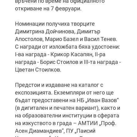
връчени по време на официалното
откриване на 7 февруари.
Номинации получиха творците
Димитрина Дойчинова, Димитър
Апостолов, Марио Базел и Васил Тенев.
С награди от изложбата бяха удостоени:
I-ва награда - Крикор Касапян, II-ра
награда - Борис Стоилов и III-та награда -
Цветан Стоилков.
Предстои и издаване на каталог с
експозицията. Екземпляри от него ще
бъдат предоставени на НБ „Иван Вазов“
(в дигитален и печатен вариант), както и
на образователни институции в сферата
на изкуството в града – АМТИИ „Проф.
Асен Диамандиев“, ПУ „Паисий