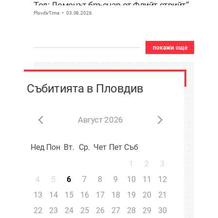
Тод: Демонът бръснар от Флийт стрийт“
PlovdivTime
03.08.2026
с премиера на сцената на Античния
театър в Пловдив
покажи още
Събитията в Пловдив
Август 2026
Нед
Пон
Вт.
Ср.
Чет
Пет
Съб
1
2
3
4
5
6
7
8
9
10
11
12
13
14
15
16
17
18
19
20
21
22
23
24
25
26
27
28
29
30