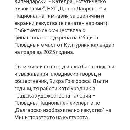
Хилендарски“ - Катедра „Естетическо
възпитание“, НХГ „Цанко Лавренов“ и
Национална гимназия за сценични и
екранни изкуства (в печатен вариант).
Събитието се осъществява с
финансовата подкрепа на Община
Пловдив и е част от Културния календар
на града за 2025 година.
Свои мисли по повод изложбата сподели
и уважавания пловдивски творец и
общественик, Вихра Григорова. Дълги
години, тя работи като уредник в
Градска художествена галерия –
Пловдив. Национален експерт е по
„Българско изобразително изкуство“ на
Министерството на културата.