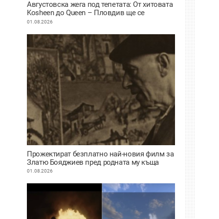
Августовска жега под тепетата: От хитовата
Kosheen до Queen – Пловдив ще се
забавлява
01.08.2026
Прожектират безплатно най-новия филм за
Златю Бояджиев пред родната му къща
01.08.2026