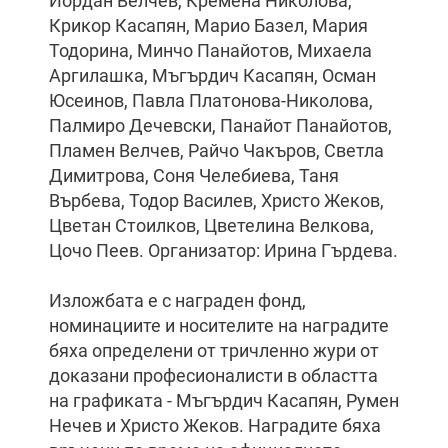
Йордан Велчев, Кремена Николова,
Крикор Касапян, Марио Базел, Мария
Тодорина, Минчо Панайотов, Михаела
Аргилашка, Мъгърдич Касапян, Осман
Юсеинов, Павла Платонова-Николова,
Палмиро Дечевски, Панайот Панайотов,
Пламен Велчев, Райчо Чакъров, Светла
Димитрова, Соня Челебиева, Таня
Върбева, Тодор Василев, Христо Жеков,
Цветан Стоилков, Цветелина Велкова,
Цочо Пеев. Организатор: Ирина Гърдева.
Изложбата е с награден фонд,
номинациите и носителите на наградите
бяха определени от тричленно жури от
доказани професионалисти в областта
на графиката - Мъгърдич Касапян, Румен
Нечев и Христо Жеков. Наградите бяха