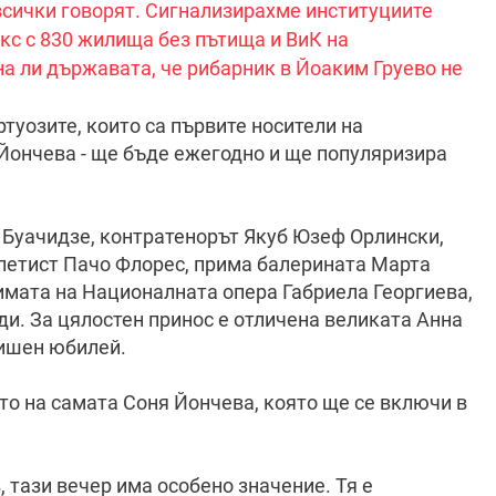
всички говорят. Сигнализирахме институциите
с с 830 жилища без пътища и ВиК на
на ли държавата, че рибарник в Йоаким Груево не
туозите, които са първите носители на
 Йончева - ще бъде ежегодно и ще популяризира
 Буачидзе, контратенорът Якуб Юзеф Орлински,
петист Пачо Флорес, прима балерината Марта
имата на Националната опера Габриела Георгиева,
ди. За цялостен принос е отличена великата Анна
дишен юбилей.
о на самата Соня Йончева, която ще се включи в
, тази вечер има особено значение. Тя е