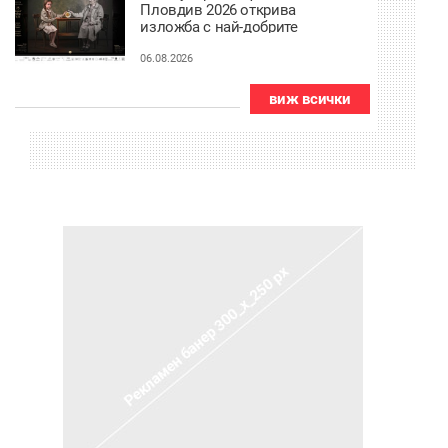
Пловдив 2026 открива
изложба с най-добрите
фотографии от
тазгодишното издание
06.08.2026
виж всички