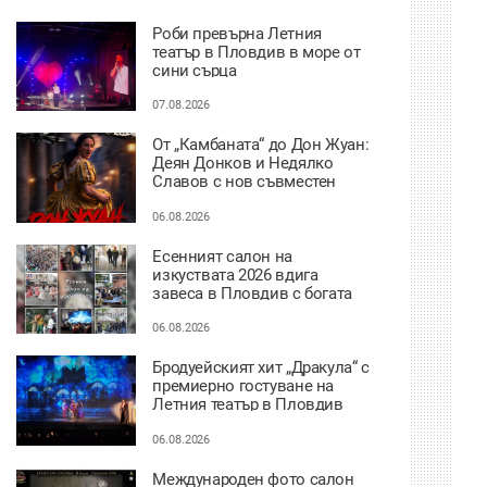
Fringe
Роби превърна Летния
театър в Пловдив в море от
сини сърца
07.08.2026
От „Камбаната“ до Дон Жуан:
Деян Донков и Недялко
Славов с нов съвместен
проект в Пловдив
06.08.2026
Есенният салон на
изкуствата 2026 вдига
завеса в Пловдив с богата
културна програма
06.08.2026
Бродуейският хит „Дракула“ с
премиерно гостуване на
Летния театър в Пловдив
06.08.2026
Международен фото салон