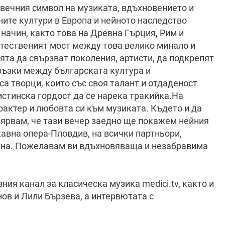
, вечния символ на музиката, вдъхновението и
вните култури в Европа и нейното наследство
начин, както това на Древна Гърция, Рим и
естественият мост между това велико минало и
ята да свързват поколения, артисти, да подкрепят
ръзки между българската култура и
а творци, които със своя талант и отдаденост
 истинска гордост да се нарека тракийка.На
рактер и любовта си към музиката. Където и да
 вярвам, че тази вечер заедно ще покажем нейния
жавна опера-Пловдив, на всички партньори,
ожна. Пожелавам ви вдъхновяваща и незабравима
ния канал за класическа музика medici.tv, както и
ов и Лили Бързева, а интервютата с