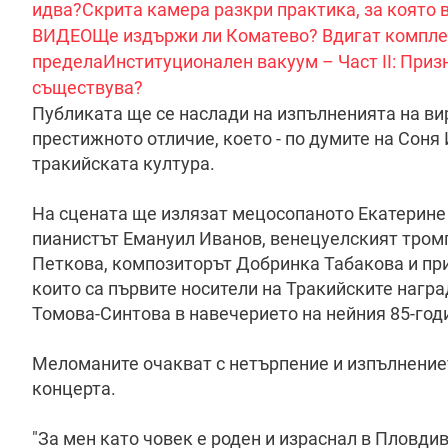
идва?
Скрита камера разкри практика, за която 
ВИДЕО
Ще издържи ли Коматево? Вдигат комплек
предела
Институционален вакуум – Част II: Приз
съществува?
Публиката ще се наслади на изпълненията на вир
престижното отличие, което - по думите на Соня
тракийската култура.
На сцената ще излязат мецосопаното Екатерине
пианистът Емануил Иванов, венецуелският тром
Петкова, композиторът Добринка Табакова и пр
които са първите носители на Тракийските награ
Томова-Синтова в навечерието на нейния 85-го
Меломаните очакват с нетърпение и изпълнениет
концерта.
"За мен като човек е роден и израснал в Пловдив