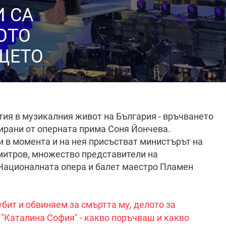
И СА
ОТО
ЩЕТО
тия в музикалния живот на България - връчването
ирани от оперната прима Соня Йончева.
 в момента и на нея присъстват министърът на
митров, множество представители на
 Националната опера и балет маестро Пламен
бит и обвиняем за смъртта му, делото за
 "Каталина София" - какво поръчваш и какво