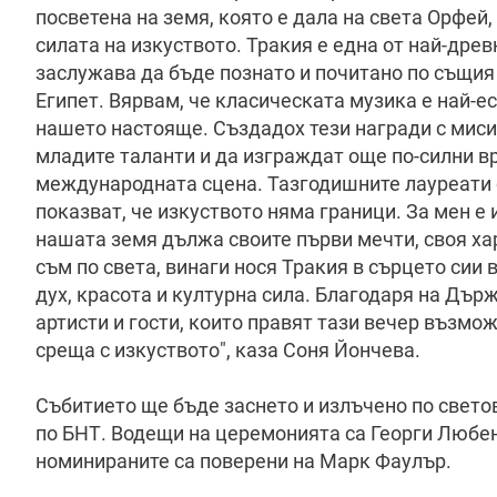
посветена на земя, която е дала на света Орфей
силата на изкуството. Тракия е една от най-дре
заслужава да бъде познато и почитано по същия 
Египет. Вярвам, че класическата музика е най-
нашето настояще. Създадох тези награди с миси
младите таланти и да изграждат още по-силни в
международната сцена. Тазгодишните лауреати с
показват, че изкуството няма граници. За мен е
нашата земя дължа своите първи мечти, своя ха
съм по света, винаги нося Тракия в сърцето сии
дух, красота и културна сила. Благодаря на Дър
артисти и гости, които правят тази вечер възм
среща с изкуството", каза Соня Йончева.
Събитието ще бъде заснето и излъчено по светов
по БНТ. Водещи на церемонията са Георги Любен
номинираните са поверени на Марк Фаулър.