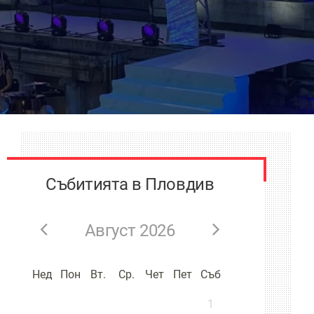
Събитията в Пловдив
Август 2026
Нед
Пон
Вт.
Ср.
Чет
Пет
Съб
1