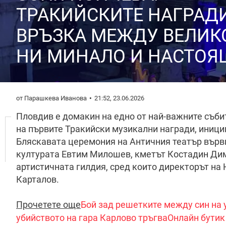
ТРАКИЙСКИТЕ НАГРАД
ВРЪЗКА МЕЖДУ ВЕЛИК
НИ МИНАЛО И НАСТОЯ
от Парашкева Иванова
21:52, 23.06.2026
Пловдив е домакин на едно от най-важните съби
на първите Тракийски музикални награди, иници
Бляскавата церемония на Античния театър върви
културата Евтим Милошев, кметът Костадин Ди
артистичната гилдия, сред които директорът на
Карталов.
Прочетете още
Бой зад решетките между син на у
убийството на гара Карлово тръгва
Онлайн бутик