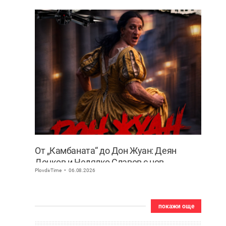
От „Камбаната“ до Дон Жуан: Деян
Донков и Недялко Славов с нов
PlovdivTime
06.08.2026
съвместен проект в Пловдив
покажи още