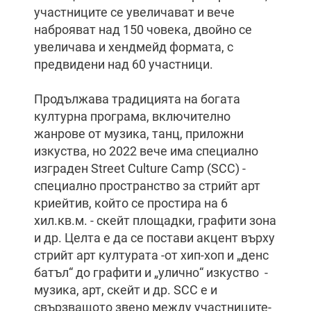
участниците се увеличават и вече
наброяват над 150 човека, двойно се
увеличава и хендмейд формата, с
предвидени над 60 участници.
Продължава традицията на богата
културна програма, включително
жанрове от музика, танц, приложни
изкуства, но 2022 вече има специално
изграден Street Culture Camp (SCC) -
специално пространство за стрийт арт
криейтив, който се простира на 6
хил.кв.м. - скейт площадки, графити зона
и др. Целта е да се постави акцент върху
стрийт арт културата -от хип-хоп и „денс
батъл“ до графити и „улично“ изкуство -
музика, арт, скейт и др. SCC е и
свързващото звено между участниците-