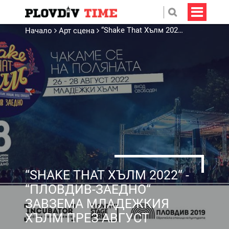
“Shake That Хълм 2022“ - “Пловдив-Заедно“ завзема Младежкия хълм през август
Начало
Арт сцена
“SHAKE THAT ХЪЛМ 2022“ -
“ПЛОВДИВ-ЗАЕДНО“
ЗАВЗЕМА МЛАДЕЖКИЯ
ХЪЛМ ПРЕЗ АВГУСТ