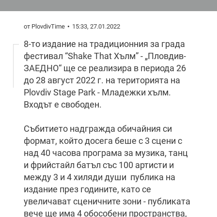
от PlovdivTime
15:33, 27.01.2022
8-то издание на традиционния за града
фестивал “Shake That Хълм” - „Пловдив-
ЗАЕДНО“ ще се реализира в периода 26
до 28 август 2022 г. на територията на
Plovdiv Stage Park - Младежки хълм.
Входът е свободен.
Събитието надгражда обичайния си
формат, който досега беше с 3 сцени с
над 40 часова програма за музика, танц
и фрийстайл батъл със 100 артисти и
между 3 и 4 хиляди души публика на
издание през годините, като се
увеличават сценичните зони - публиката
вече ще има 4 обособени пространства,