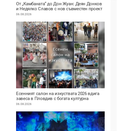
От „Камбаната“ до Дон Жуан: Деян Донков
и Недялко Славов с нов съвместен проект
в Пловдив
06.08.2026
Есенният салон на изкуствата 2026 вдига
завеса в Пловдив с богата културна
програма
06.08.2026