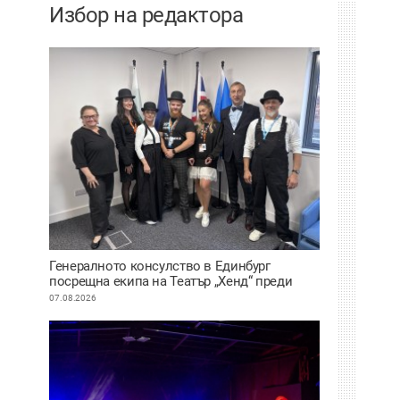
Избор на редактора
Генералното консулство в Единбург
посрещна екипа на Театър „Хенд“ преди
историческия им дебют на световния
07.08.2026
Edinburgh Festival Fringe