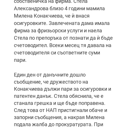
собственичка на фирма. Стела
Александрова близо 4 години мамила
Милена Конакчиева, че ѝ внася
осигуровките. Завлечената дама имала
фирма за фризьорски услуги и наела
Стела по препоръка от познати да ѝ бъде
счетоводител. Всеки месец тя давала на
счетоводителя си съответните суми
пари.
Един ден от данъчните дошло
съобщение, че дружеството на
Конакчиева дължи пари за осигуровки и
патентен данък. Стела обяснила, че е
станала грешка и ще бъде поправена.
След това от НАП пристигнали обаче и
запорни съобщения, а накрая Милена
подала жалба до прокуратурата. При