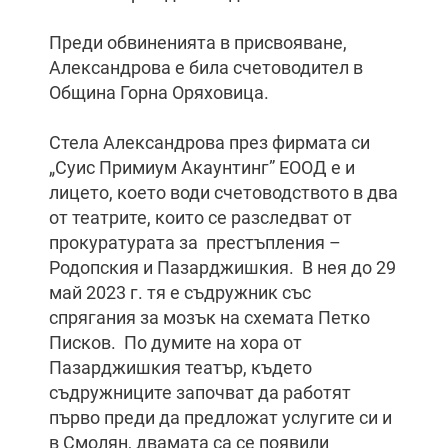
Преди обвиненията в присвояване,
Александрова е била счетоводител в
Община Горна Оряховица.
Стела Александрова през фирмата си
„Суис Примиум Акаунтинг” ЕООД е и
лицето, което води счетоводството в два
от театрите, които се разследват от
прокуратурата за престъпления –
Родопския и Пазарджишкия. В нея до 29
май 2023 г. тя е съдружник със
спрягания за мозък на схемата Петко
Писков. По думите на хора от
Пазарджишкия театър, където
съдружниците започват да работят
първо преди да предложат услугите си и
в Смолян, двамата са се появили