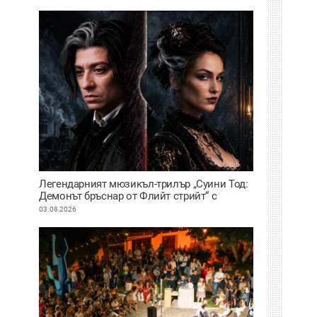
Легендарният мюзикъл-трилър „Суини Тод:
Демонът бръснар от Флийт стрийт“ с
премиера на сцената на Античния театър в
03.08.2026
Пловдив