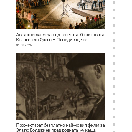
Августовска жега под тепетата: От хитовата
Kosheen до Queen – Пловдив ще се
забавлява
01.08.2026
Прожектират безплатно най-новия филм за
Златю Бояджиев пред родната му къща