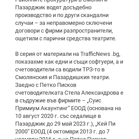
Пазарджик водят досъдебно
производство и по други скандални
случаи – за неправомерно сключени
договори с фирми разпространители,
ощетили с парични средства театрите.
В серия от материали на TrafficNews .bg,
показахме как едни и същи софтуери, а и
счетоводители са водили ТРЗ-то в
Смолянския и Пазардишкия театри.
Заедно с Петко Писков
счетоводителката Стела Александрова е
в съдружие във фирмите – „Суис
Примиум Акаунтинг” ЕООД (основана на
10 август 2020 г. със седалище в
Пазарджик до 29 май 2023 г.), „Кей Пи
2000” ЕООД (4 октомври 2013 г. до 7