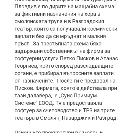
Пловдив е по дирите на мащабна схема
за фиктивни назначения на хора в
смолянската трупа и в Разградския
театър, които са получавали космически
заплати без да си мръднат и малкия
пръст. За престъпната схема бяха
задържани собственикът на фирма за
софтуерни услуги Петко Писков и Атанас
Георгиев, който според разследващите
органи, е прибирал въпросните заплати
от назначените. После ги е предавал на
Писков. Фирмата, която е действала при
тази далавера, е „Суис Примиум
Системс” ЕООД. Тя е предоставяла
софтуер за счетоводство и ТРЗ на трите
театъра в Смолян, Пазарджик и Разград.
Районните прокуратури в Смолян и