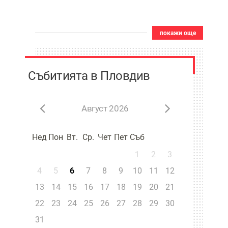
ще се забавлява
покажи още
Събитията в Пловдив
Август 2026
Нед
Пон
Вт.
Ср.
Чет
Пет
Съб
1
2
3
4
5
6
7
8
9
10
11
12
13
14
15
16
17
18
19
20
21
22
23
24
25
26
27
28
29
30
31