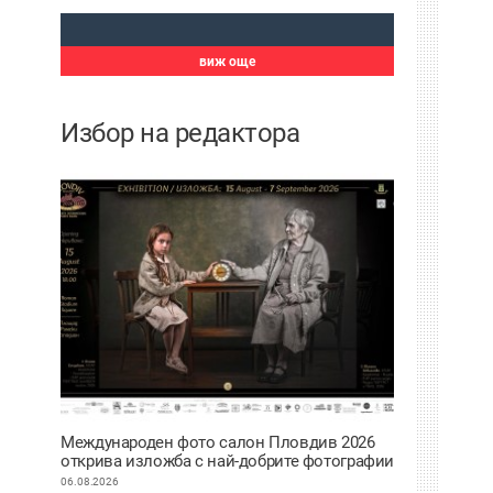
виж още
Избор на редактора
Международен фото салон Пловдив 2026
открива изложба с най-добрите фотографии
от тазгодишното издание
06.08.2026