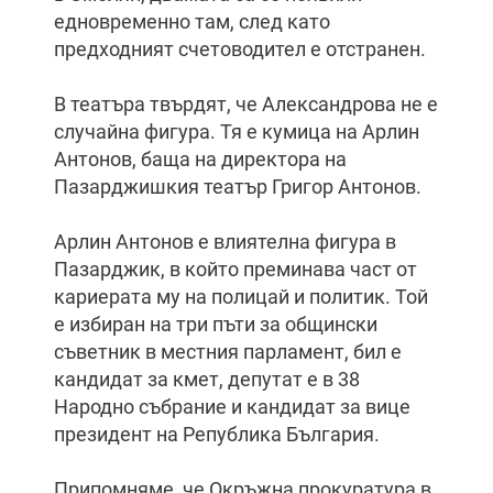
едновременно там, след като
предходният счетоводител е отстранен.
В театъра твърдят, че Александрова не е
случайна фигура. Тя е кумица на Арлин
Антонов, баща на директора на
Пазарджишкия театър Григор Антонов.
Арлин Антонов е влиятелна фигура в
Пазарджик, в който преминава част от
кариерата му на полицай и политик. Той
е избиран на три пъти за общински
съветник в местния парламент, бил е
кандидат за кмет, депутат е в 38
Народно събрание и кандидат за вице
президент на Република България.
Припомняме, че Окръжна прокуратура в