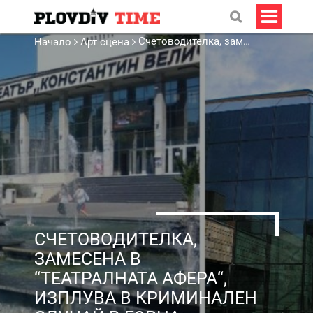
Счетоводителка, замесена в “Театралната афера“, изплува в криминален случай в Горна Оряховица
Начало
Арт сцена
СЧЕТОВОДИТЕЛКА,
ЗАМЕСЕНА В
“ТЕАТРАЛНАТА АФЕРА“,
ИЗПЛУВА В КРИМИНАЛЕН