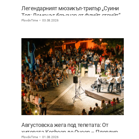
Легендарният мюзикъл-трилър „Суини
Тод: Демонът бръснар от Флийт стрийт“
PlovdivTime
03.08.2026
с премиера на сцената на Античния
театър в Пловдив
Августовска жега под тепетата: От
хитовата Kosheen до Queen – Пловдив
PlovdivTime
01.08.2026