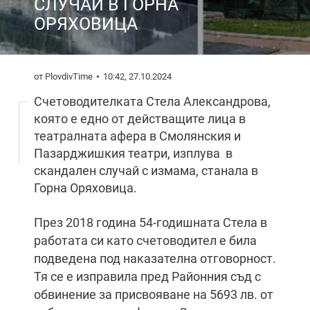
СЛУЧАЙ В ГОРНА
ОРЯХОВИЦА
от PlovdivTime
10:42, 27.10.2024
Счетоводителката Стела Александрова,
която е едно от действащите лица в
театралната афера в Смолянския и
Пазарджишкия театри, изплува в
скандален случай с измама, станала в
Горна Оряховица.
През 2018 година 54-годишната Стела в
работата си като счетоводител е била
подведена под наказателна отговорност.
Тя се е изправила пред Районния съд с
обвинение за присвояване на 5693 лв. от