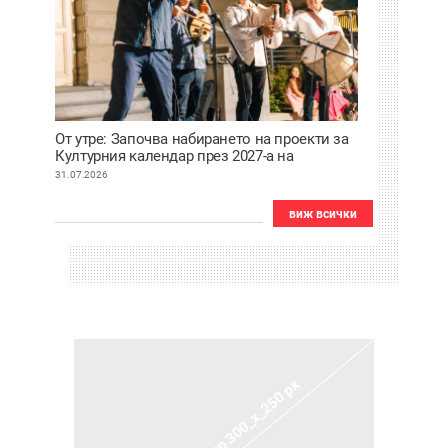
От утре: Започва набирането на проекти за
Културния календар през 2027-а на
Пловдив
31.07.2026
виж всички