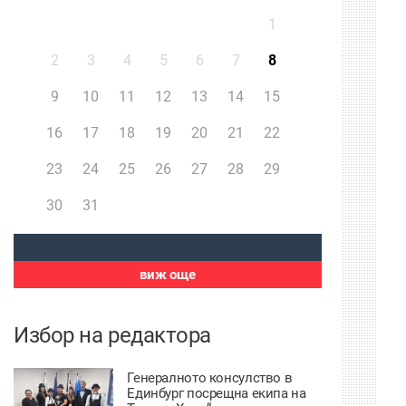
1
2
3
4
5
6
7
8
9
10
11
12
13
14
15
16
17
18
19
20
21
22
23
24
25
26
27
28
29
30
31
виж още
Избор на редактора
Генералното консулство в
Единбург посрещна екипа на