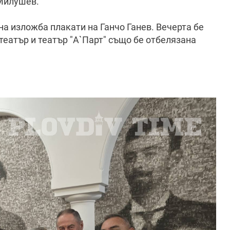
 Милушев.
на изложба плакати на Ганчо Ганев. Вечерта бе
 театър и театър "А`Парт" също бе отбелязана