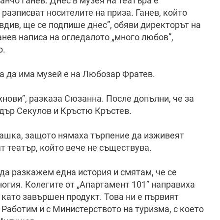
Ганчо Ганев. Днес в музея на театъра е
 разписват носителите на приза. Ганев, който
овдив, ще се подпише днес”, обяви директорът на
нев написа на огледалото „много любов”,
о.
а да има музей е на Любозар Фратев.
хнови”, разказа Сюзанна. После допълни, че за
ндър Секулов и Кръстю Кръстев.
пашка, защото нямаха търпение да изживеят
 театър, който вече не съществува.
да разкажем една история и смятам, че се
ногия. Колегите от „Апартамент 101” направиха
като завършен продукт. Това ни е първият
 Работим и с Министерството на туризма, с което