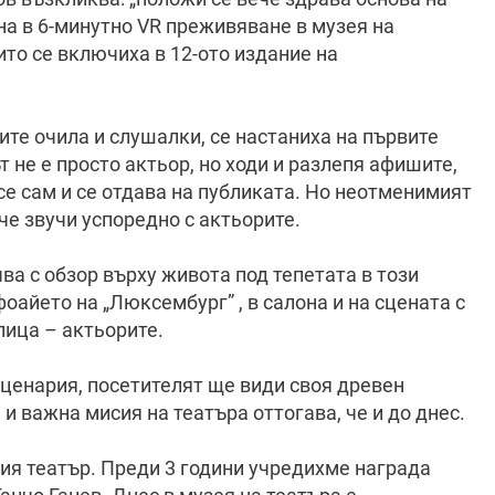
на в 6-минутно VR преживяване в музея на
ито се включиха в 12-ото издание на
ите очила и слушалки, се настаниха на първите
т не е просто актьор, но ходи и разлепя афишите,
 се сам и се отдава на публиката. Но неотменимият
че звучи успоредно с актьорите.
ва с обзор върху живота под тепетата в този
оайето на „Люксембург” , в салона и на сцената с
лица – актьорите.
 сценария, посетителят ще види своя древен
и важна мисия на театъра оттогава, че и до днес.
ия театър. Преди 3 години учредихме награда