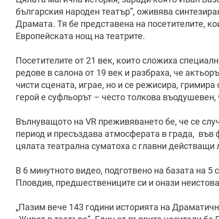
българския народен театър”, оживява синтезира
Драмата. Тя бе представена на посетителите, ко
Европейската нощ на театрите.
Посетителите от 21 век, които сложиха специалн
редове в салона от 19 век и разбраха, че актьоръ
чисти сцената, играе, но и се режисира, гримира
герой е суфльорът – често толкова въодушевен, 
Вълнуващото на VR преживяването бе, че се случ
период и пресъздава атмосферата в града, във ф
цялата театрална суматоха с главни действащи 
В 6 минутното видео, подготвено на базата на 5
Пловдив, предшествениците си и онази неистова 
„Пазим вече 143 години историята на Драматичн