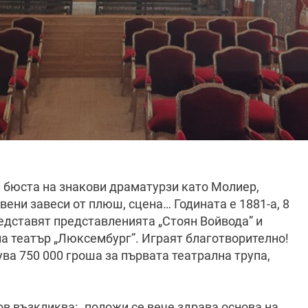
9 бюста на знакови драматурзи като Молиер,
рвени завеси от плюш, сцена… Годината е 1881-а, 8
едставят представленията „Стоян Войвода” и
на театър „Люксембург”. Играят благотворително!
ва 750 000 гроша за първата театрална трупа,
в възкликва: „положи се вече здрава основа на