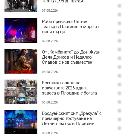
Театър „Хенд“ преди
историческия им дебют на
световния Edinburgh Festival
07.08.2026
Fringe
Роби превърна Летния
театър в Пловдив в море от
сини сърца
07.08.2026
От „Камбаната“ до Дон Жуан:
Деян Донков и Недялко
Славов с нов съвместен
проект в Пловдив
06.08.2026
Есенният салон на
изкуствата 2026 вдига
завеса в Пловдив с богата
културна програма
06.08.2026
Бродуейският хит „Дракула“ с
премиерно гостуване на
Летния театър в Пловдив
06.08.2026