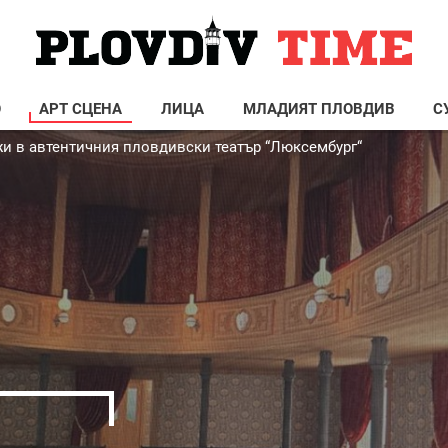
О
АРТ СЦЕНА
ЛИЦА
МЛАДИЯТ ПЛОВДИВ
С
жи в автентичния пловдивски театър “Люксембург“