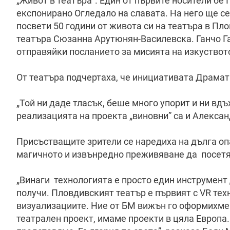
„Живот в театъра”. Един от първите носители бе 
експонирано Огледало на славата. На него ще се
посвети 50 години от живота си на театъра в Пл
театъра Сюзанна Арутюнян-Василевска. Ганчо Га
отправяйки посланието за мисията на изкуствот
От театъра подчертаха, че инициативата Драмат
„Той ни даде тласък, беше много упорит и ни вдъ
реализацията на проекта „виновни” са и Алекса
Присъстващите зрители се наредиха на дълга о
магичното и извънредно преживяване да посетят
„Винаги технологията е просто един инструмент 
получи. Пловдивският театър е първият с VR тех
визуализациите. Ние от БМ вижън го оформихме 
театрален проект, имаме проекти в цяла Европа.