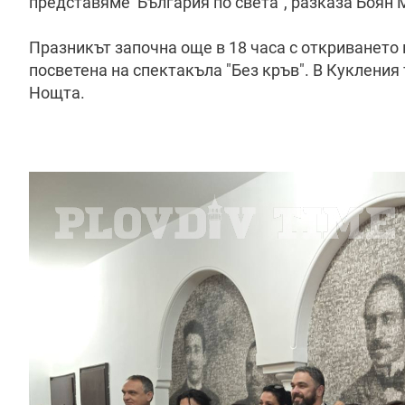
представяме България по света”, разказа Боян
Празникът започна още в 18 часа с откриването 
посветена на спектакъла "Без кръв". В Кукления
Нощта.