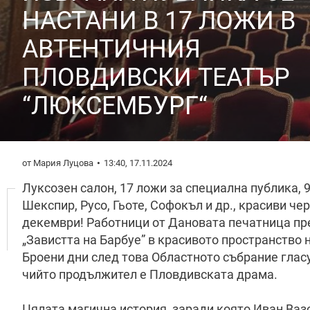
НАСТАНИ В 17 ЛОЖИ В
АВТЕНТИЧНИЯ
ПЛОВДИВСКИ ТЕАТЪР
“ЛЮКСЕМБУРГ“
от Мария Луцова
13:40, 17.11.2024
Луксозен салон, 17 ложи за специална публика, 
Шекспир, Русо, Гьоте, Софокъл и др., красиви че
декември! Работници от Дановата печатница пр
„Завистта на Барбуе” в красивото пространство 
Броени дни след това Областното събрание гласу
чийто продължител е Пловдивската драма.
Цялата магична история, заради която Иван Вазо