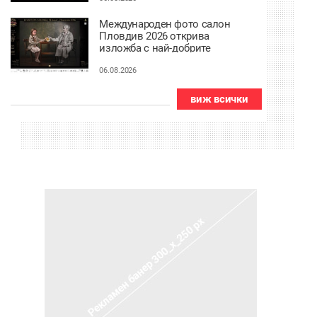
Международен фото салон
Пловдив 2026 открива
изложба с най-добрите
фотографии от
тазгодишното издание
06.08.2026
виж всички