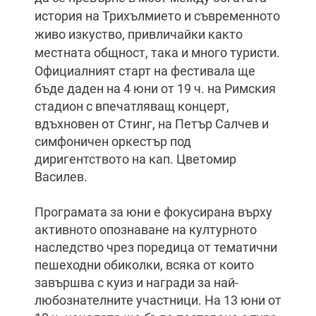
история на Трихълмието и съвременното
живо изкуство, привличайки както
местната общност, така и много туристи.
Официалният старт на фестивала ще
бъде даден на 4 юни от 19 ч. на Римския
стадион с впечатляващ концерт,
вдъхновен от Стинг, на Петър Салчев и
симфоничен оркестър под
диригентството на кап. Цветомир
Василев.
Програмата за юни е фокусирана върху
активното опознаване на културното
наследство чрез поредица от тематични
пешеходни обиколки, всяка от които
завършва с куиз и награди за най-
любознателните участници. На 13 юни от