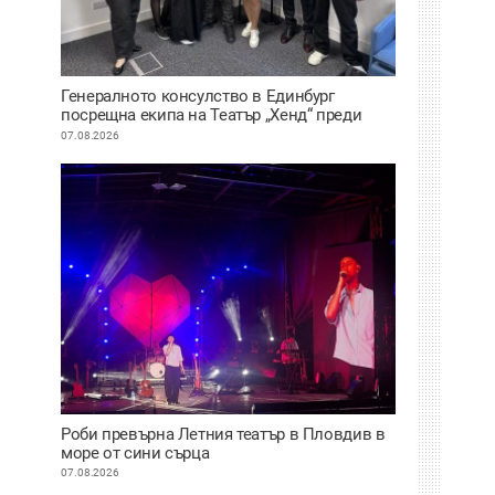
Генералното консулство в Единбург
посрещна екипа на Театър „Хенд“ преди
историческия им дебют на световния
07.08.2026
Edinburgh Festival Fringe
Роби превърна Летния театър в Пловдив в
море от сини сърца
07.08.2026