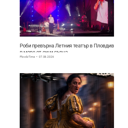
Роби превърна Летния театър в Пловдив
в море от сини сърца
PlovdivTime
07.08.2026