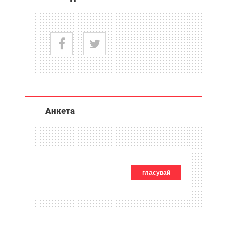
Анкета
гласувай