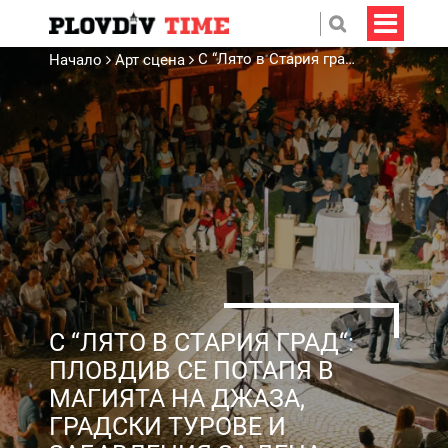
С “Лято в Стария град“: Пловдив се потапя в магията на джаза, градски турове и забавления за деца
Начало
Арт сцена
С “ЛЯТО В СТАРИЯ ГРАД“:
ПЛОВДИВ СЕ ПОТАПЯ В
МАГИЯТА НА ДЖАЗА,
ГРАДСКИ ТУРОВЕ И