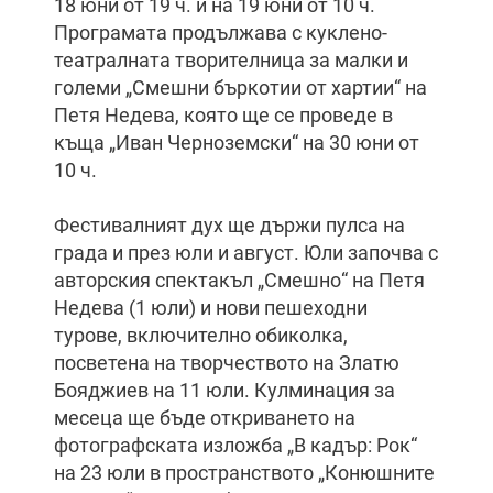
18 юни от 19 ч. и на 19 юни от 10 ч.
Програмата продължава с куклено-
театралната творителница за малки и
големи „Смешни бъркотии от хартии“ на
Петя Недева, която ще се проведе в
къща „Иван Черноземски“ на 30 юни от
10 ч.
Фестивалният дух ще държи пулса на
града и през юли и август. Юли започва с
авторския спектакъл „Смешно“ на Петя
Недева (1 юли) и нови пешеходни
турове, включително обиколка,
посветена на творчеството на Златю
Бояджиев на 11 юли. Кулминация за
месеца ще бъде откриването на
фотографската изложба „В кадър: Рок“
на 23 юли в пространството „Конюшните