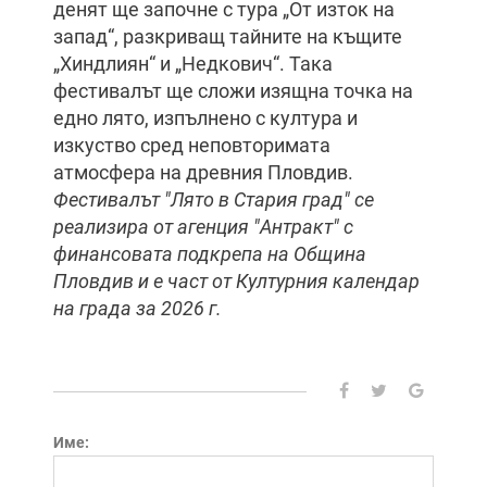
денят ще започне с тура „От изток на
запад“, разкриващ тайните на къщите
„Хиндлиян“ и „Недкович“. Така
фестивалът ще сложи изящна точка на
едно лято, изпълнено с култура и
изкуство сред неповторимата
атмосфера на древния Пловдив.
Фестивалът "Лято в Стария град" се
реализира от агенция "Антракт" с
финансовата подкрепа на Община
Пловдив и е част от Културния календар
на града за 2026 г.
Име: