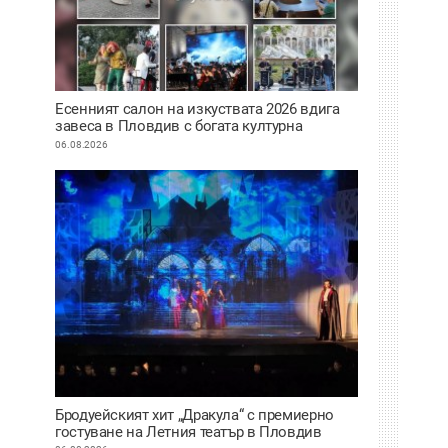
Есенният салон на изкуствата 2026 вдига
завеса в Пловдив с богата културна
програма
06.08.2026
Бродуейският хит „Дракула“ с премиерно
гостуване на Летния театър в Пловдив