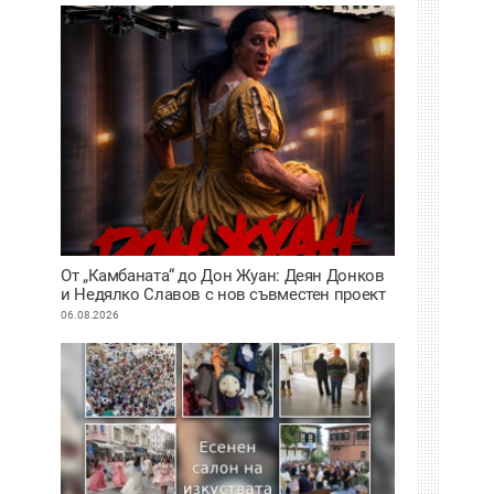
От „Камбаната“ до Дон Жуан: Деян Донков
и Недялко Славов с нов съвместен проект
в Пловдив
06.08.2026