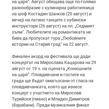
на царя“. Август обещава още по-голямо
разнообразие с кулинарна работилница
на шеф Костадин Шанков (20 август) и
вечер на латино танците с кубински
инструктори (26 август) на пл. „Седмият
хълм“. Любителите на романтиката не
бива да пропускат тура „Любовните
истории на Стария град“ на 22 август.
Финален акорд на фестивала ще даде
концертът на Мирослава Кацарова на 29
август от 19 ч. на сцената „Конюшните
на царя“. Пловдивчани и гостите на
града ще бъдат омагьосани от гласа на
пловдивчанката, която ще изнесе
концерт с участието на Мирослав
Турийски (пиано) и Младен Димитров
(барабани). Преди музикалния финал