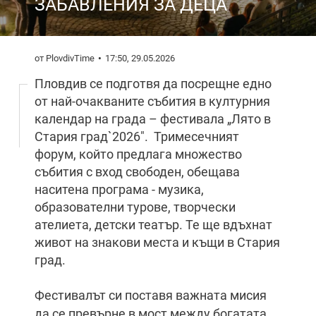
ЗАБАВЛЕНИЯ ЗА ДЕЦА
от PlovdivTime
17:50, 29.05.2026
Пловдив се подготвя да посрещне едно
от най-очакваните събития в културния
календар на града – фестивала „Лято в
Стария град`2026". Тримесечният
форум, който предлага множество
събития с вход свободен, обещава
наситена програма - музика,
образователни турове, творчески
ателиета, детски театър. Те ще вдъхнат
живот на знакови места и къщи в Стария
град.
Фестивалът си поставя важната мисия
да се превърне в мост между богатата