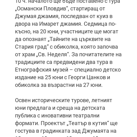
10 ч. началото ще бъде поставено с тура
„Османски Пловдив“, стартиращ от
Джумая джамия, последван от куиз в
двора на Имарет джамия. Седмица по-
късно, на 20 юни, участниците ще могат
да опознаят „Тайните на църквите на
Стария град“ с обиколка, която започва
от храм „Св. Неделя“. За почитателите на
традициите са предвидени два тура в
Етнографския музей – специално детско
издание на 25 юни с Георги Цанков и
обиколка за възрастни на 27 юни.
Освен историческите турове, летният
юни предлага и среща на детската
публика с иновативни театрални
формати. Проектът „Театър в кутия“ ще
гостува в градинката зад Джумаята на