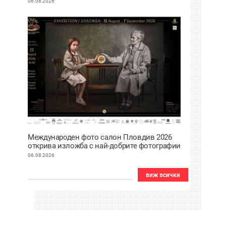
06.08.2026
Международен фото салон Пловдив 2026
открива изложба с най-добрите фотографии
от тазгодишното издание
06.08.2026
виж всички