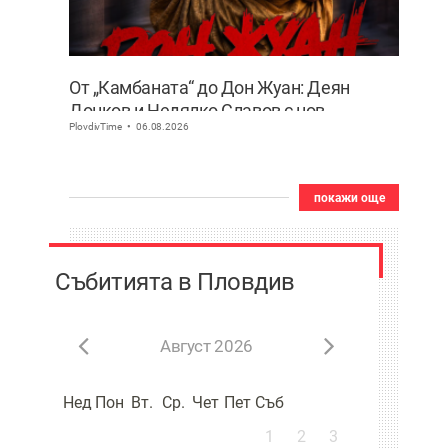
От „Камбаната“ до Дон Жуан: Деян
Донков и Недялко Славов с нов
PlovdivTime
06.08.2026
съвместен проект в Пловдив
покажи още
Събитията в Пловдив
Август 2026
Нед
Пон
Вт.
Ср.
Чет
Пет
Съб
1
2
3