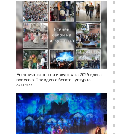
Есенният салон на изкуствата 2026 вдига
завеса в Пловдив с богата културна
програма
06.08.2026