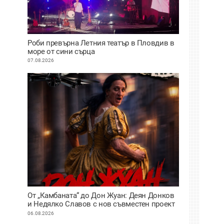
Роби превърна Летния театър в Пловдив в
море от сини сърца
07.08.2026
От „Камбаната“ до Дон Жуан: Деян Донков
и Недялко Славов с нов съвместен проект
в Пловдив
06.08.2026