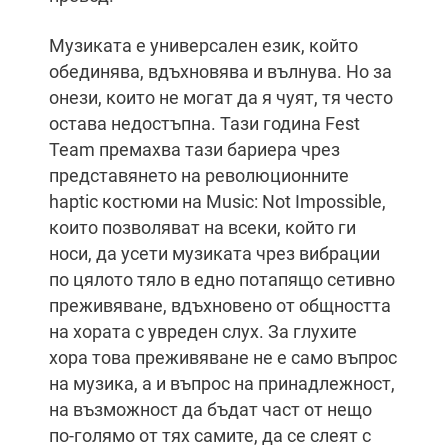
Музиката е универсален език, който
обединява, вдъхновява и вълнува. Но за
онези, които не могат да я чуят, тя често
остава недостъпна. Тази година Fest
Team премахва тази бариера чрез
представянето на революционните
haptic костюми на Music: Not Impossible,
които позволяват на всеки, който ги
носи, да усети музиката чрез вибрации
по цялото тяло в едно потапящо сетивно
преживяване, вдъхновено от общността
на хората с увреден слух. За глухите
хора това преживяване не е само въпрос
на музика, а и въпрос на принадлежност,
на възможност да бъдат част от нещо
по-голямо от тях самите, да се слеят с