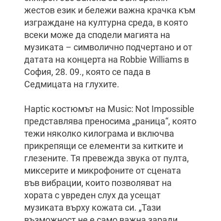
жестов език и бележи важна крачка към
изграждане на културна среда, в която
всеки може да сподели магията на
музиката – символично подчертано и от
датата на концерта на Robbie Williams в
София, 28. 09., която се пада в
Седмицата на глухите.
Haptic костюмът на Music: Not Impossible
представлява преносима „раница“, която
тежи няколко килограма и включва
прикрепящи се елементи за китките и
глезените. Тя превежда звука от пулта,
миксерите и микрофоните от сцената
във вибрации, които позволяват на
хората с увреден слух да усещат
музиката върху кожата си. „Тази
възможност не е само важна заради