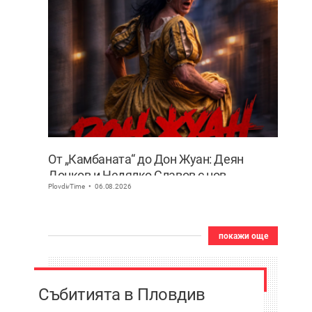
От „Камбаната“ до Дон Жуан: Деян
Донков и Недялко Славов с нов
PlovdivTime
06.08.2026
съвместен проект в Пловдив
покажи още
Събитията в Пловдив