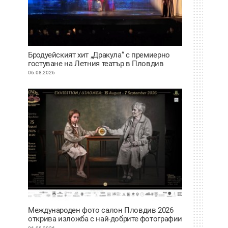
Бродуейският хит „Дракула“ с премиерно
гостуване на Летния театър в Пловдив
06.08.2026
Международен фото салон Пловдив 2026
открива изложба с най-добрите фотографии
от тазгодишното издание