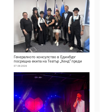
Генералното консулство в Единбург
посрещна екипа на Театър „Хенд“ преди
историческия им дебют на световния
07.08.2026
Edinburgh Festival Fringe