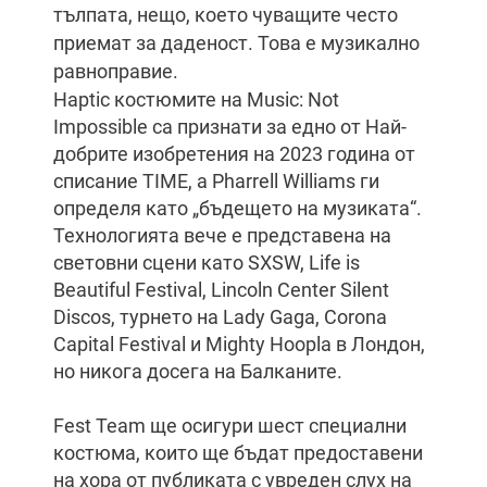
тълпата, нещо, което чуващите често
приемат за даденост. Това е музикално
равноправие.
Haptic костюмите на Music: Not
Impossible са признати за едно от Най-
добрите изобретения на 2023 година от
списание TIME, а Pharrell Williams ги
определя като „бъдещето на музиката“.
Технологията вече е представена на
световни сцени като SXSW, Life is
Beautiful Festival, Lincoln Center Silent
Discos, турнето на Lady Gaga, Corona
Capital Festival и Mighty Hoopla в Лондон,
но никога досега на Балканите.
Fest Team ще осигури шест специални
костюма, които ще бъдат предоставени
на хора от публиката с увреден слух на