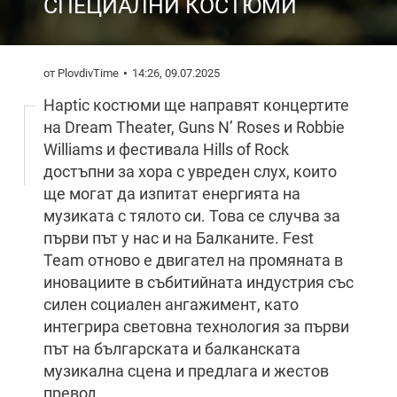
СПЕЦИАЛНИ КОСТЮМИ
от PlovdivTime
14:26, 09.07.2025
Haptic костюми ще направят концертите
на Dream Theater, Guns N’ Roses и Robbie
Williams и фестивала Hills of Rock
достъпни за хора с увреден слух, които
ще могат да изпитат енергията на
музиката с тялото си. Това се случва за
първи път у нас и на Балканите. Fest
Team отново е двигател на промяната в
иновациите в събитийната индустрия със
силен социален ангажимент, като
интегрира световна технология за първи
път на българската и балканската
музикална сцена и предлага и жестов
превод.