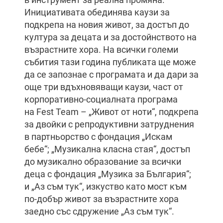
Инициативата обединява каузи за
подкрепа на новия живот, за достъп до
култура за децата и за достойнството на
възрастните хора. На всички големи
събития тази година публиката ще може
да се запознае с програмата и да дари за
още три вдъхновяващи каузи, част от
корпоративно-социалната програма
на Fest Team – „Живот от ноти“, подкрепа
за двойки с репродуктивни затруднения
в партньорство с фондация „Искам
бебе“; „Музикална класна стая“, достъп
до музикално образование за всички
деца с фондация „Музика за България“;
и „Аз съм тук“, изкуство като мост към
по-добър живот за възрастните хора
заедно със сдружение „Аз съм тук“.