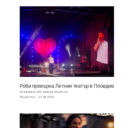
Роби превърна Летния театър в Пловдив
в море от сини сърца
PlovdivTime
07.08.2026