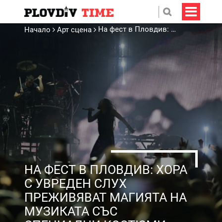
На фест в Пловдив: Хора с увреден слух преживяват магията на музиката със специални костюми
Начало
Арт сцена
НА ФЕСТ В ПЛОВДИВ: ХОРА
С УВРЕДЕН СЛУХ
ПРЕЖИВЯВАТ МАГИЯТА НА
МУЗИКАТА СЪС