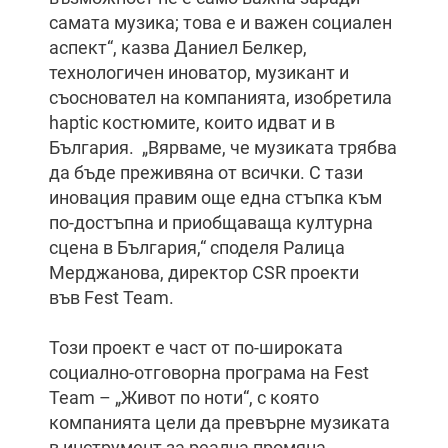
самата музика; това е и важен социален
аспект“, казва Даниел Белкер,
технологичен иноватор, музикант и
съосновател на компанията, изобретила
haptic костюмите, които идват и в
България. „Вярваме, че музиката трябва
да бъде преживяна от всички. С тази
иновация правим още една стъпка към
по-достъпна и приобщаваща културна
сцена в България,“ споделя Ралица
Мерджанова, директор CSR проекти
във Fest Team.
Този проект е част от по-широката
социално-отговорна програма на Fest
Team – „Живот по ноти“, с която
компанията цели да превърне музиката
в инструмент за реална промяна.