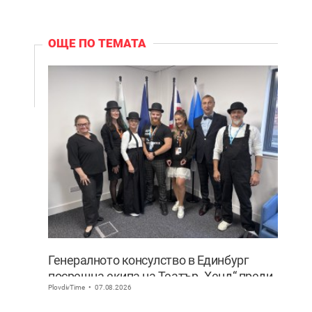
ОЩЕ ПО ТЕМАТА
Генералното консулство в Единбург
посрещна екипа на Театър „Хенд“ преди
PlovdivTime
07.08.2026
историческия им дебют на световния
Edinburgh Festival Fringe