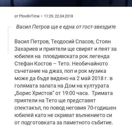
от PlovdivTime
11:29, 22.04.2018
Васил Петров ще е една от гост-звездите
Васил Петров, Теодосий Спасов, Стоян
Захариев и приятели ще свирят и пеят за
юбилея на пловдивската рок легенда
Стефан Костов – Тето. Необичайното
съчетание на джаз, поп и рок музика
може да бъде видяно на 2 май 2018 г. в
голямата залата на Дом на културата
„Борис Христов“ от 19:00 часа. Тримата
приятели на Тето ще представят
спектакъл, по повод неговия 70-годишен
юбилей като не скриват вълнението си
от подготовката за паметното събитие.