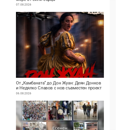
07.08.2026
От „Камбаната“ до Дон Жуан: Деян Донков
и Недялко Славов с нов съвместен проект
в Пловдив
06.08.2026