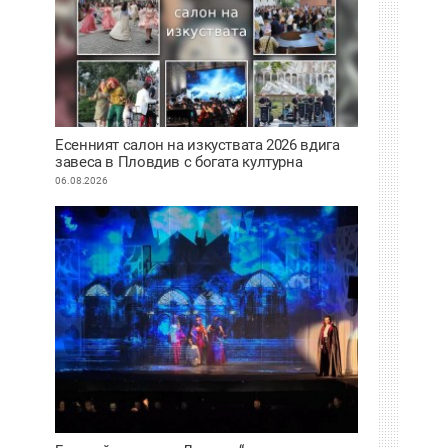
Есенният салон на изкуствата 2026 вдига
завеса в Пловдив с богата културна
програма
06.08.2026