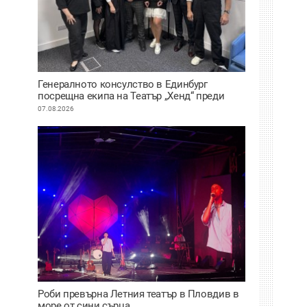
Генералното консулство в Единбург
посрещна екипа на Театър „Хенд“ преди
историческия им дебют на световния
07.08.2026
Edinburgh Festival Fringe
Роби превърна Летния театър в Пловдив в
море от сини сърца