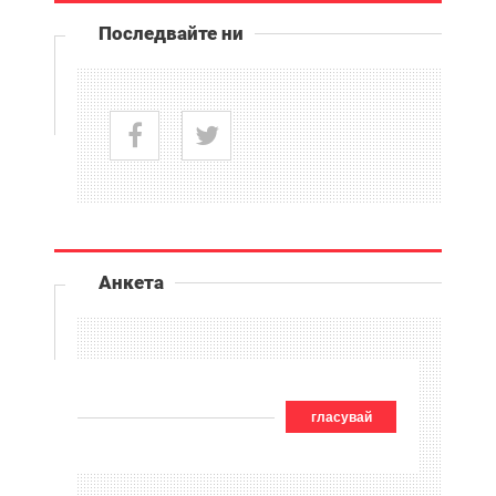
Последвайте ни
Анкета
гласувай