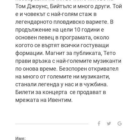
Том Джоунс, Бийтълс и много други. Той
е и човекът с най-голям стаж в
легендарното пловдивско вариете. В
продължение на цели 10 години е
основен певец в програмата, около
когото се въртят всички гостуващи
формации. Магнит за публиката, Тето
прави връзка с най-големите музиканти
по онова време. Безспорен откривател
на много от големите ни музиканти,
станали легенда у нас и в чужбина.
Билети за концерта се продават в
мрежата на Ивентим.
Име: