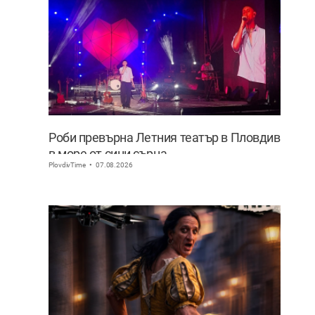
Роби превърна Летния театър в Пловдив
в море от сини сърца
PlovdivTime
07.08.2026