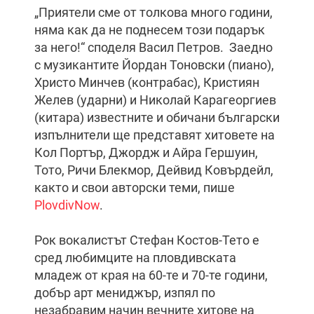
„Приятели сме от толкова много години,
няма как да не поднесем този подарък
за него!“ споделя Васил Петров. Заедно
с музикантите Йордан Тоновски (пиано),
Христо Минчев (контрабас), Кристиян
Желев (ударни) и Николай Карагеоргиев
(китара) известните и обичани български
изпълнители ще представят хитовете на
Кол Портър, Джордж и Айра Гершуин,
Тото, Ричи Блекмор, Дейвид Ковърдейл,
както и свои авторски теми, пише
PlovdivNow
.
Рок вокалистът Стефан Костов-Тето е
сред любимците на пловдивската
младеж от края на 60-те и 70-те години,
добър арт мениджър, изпял по
незабравим начин вечните хитове на