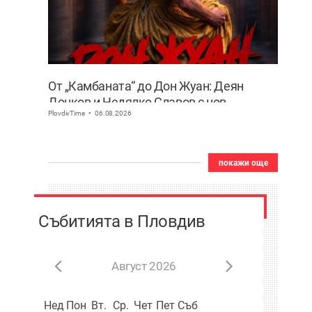
От „Камбаната“ до Дон Жуан: Деян
Донков и Недялко Славов с нов
PlovdivTime
06.08.2026
съвместен проект в Пловдив
покажи още
Събитията в Пловдив
Август 2026
Нед
Пон
Вт.
Ср.
Чет
Пет
Съб