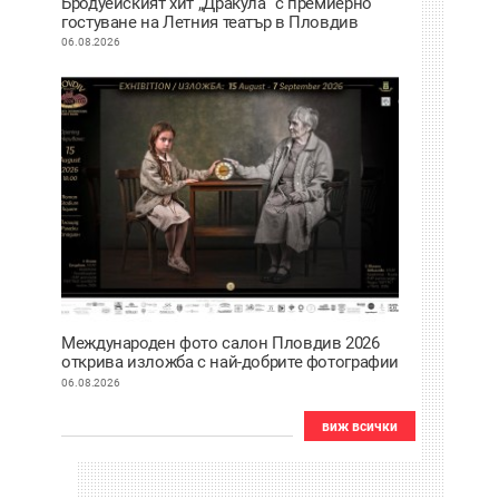
Бродуейският хит „Дракула“ с премиерно
гостуване на Летния театър в Пловдив
06.08.2026
Международен фото салон Пловдив 2026
открива изложба с най-добрите фотографии
от тазгодишното издание
06.08.2026
виж всички