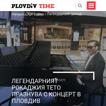
Легендарният рокаджия Тето празнува с концерт в Пловдив
Начало
Арт сцена
ЛЕГЕНДАРНИЯТ
РОКАДЖИЯ ТЕТО
ПРАЗНУВА С КОНЦЕРТ В
ПЛОВДИВ