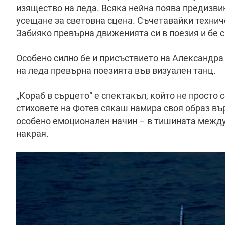
изящество на леда. Всяка нейна поява предизвик
усещане за световна сцена. Съчетавайки технич
Забияко превърна движенията си в поезия и бе 
Особено силно бе и присъствието на Александра
на леда превърна поезията във визуален танц.
„Кораб в сърцето“ е спектакъл, който не просто 
стиховете на Фотев сякаш намира своя образ въ
особено емоционален начин – в тишината между 
накрая.