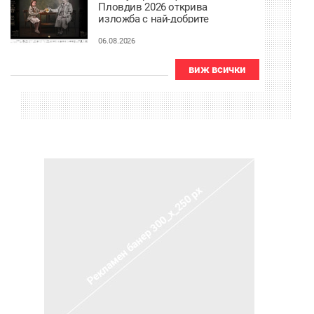
Пловдив 2026 открива
изложба с най-добрите
фотографии от
тазгодишното издание
06.08.2026
виж всички