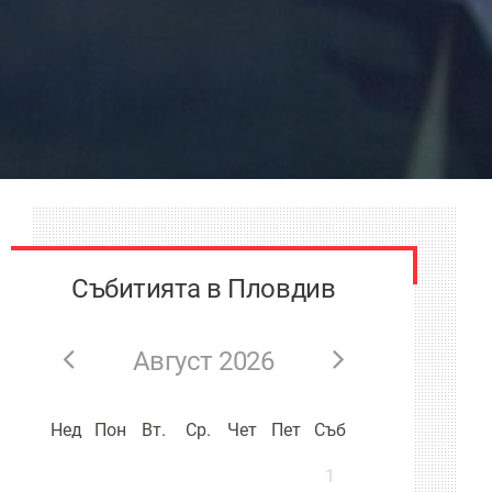
Събитията в Пловдив
Август 2026
Нед
Пон
Вт.
Ср.
Чет
Пет
Съб
1