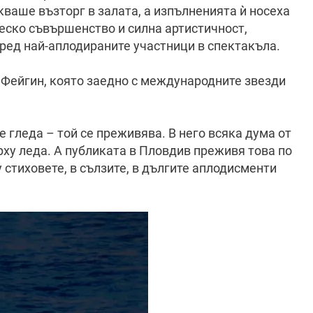
ваше възторг в залата, а изпълненията ѝ носеха
еско съвършенство и силна артистичност,
сред най-аплодираните участници в спектакъла.
 Фейгин, която заедно с международните звезди
се гледа – той се преживява. В него всяка дума от
рху леда. А публиката в Пловдив преживя това по
стиховете, в сълзите, в дългите аплодисменти