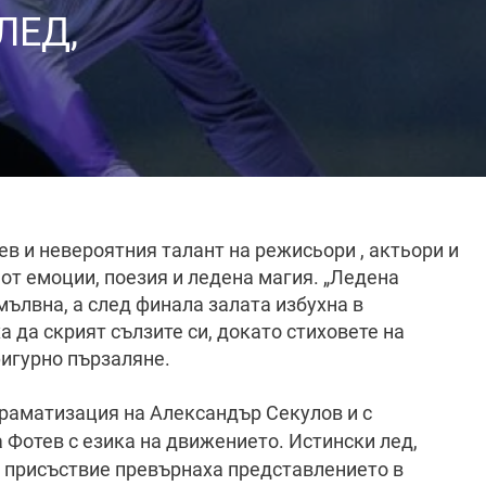
ЛЕД,
в и невероятния талант на режисьори , актьори и
от емоции, поезия и ледена магия. „Ледена
мълвна, а след финала залата избухна в
 да скрият сълзите си, докато стиховете на
фигурно пързаляне.
драматизация на Александър Секулов и с
 Фотев с езика на движението. Истински лед,
о присъствие превърнаха представлението в