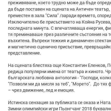
преживяване, което трудно може да бъде опред
да бъде поставен на сцената на Античен театър,
преместен в зала "Сила" /заради времето, споре
Изключително бе присъствието на Койна Русева,
последната минута. С впечатляваща енергия, ф
тя преминаваше през различните състояния на те
възхитена. Въпреки тежкия и динамичен спекта
и магнетично сценично присъствие, превръщайки 
представление.
На сцената блестяха още Константин Еленков, П
редица популярни имена от театъра и киното. Чр
българската любовна антология - "Господи, колко
"Позволи ми да мисля за теб", "Морето". До тях
– чрез движение, лед и емоция.
Истинска сензация за публиката се оказа и На
Зимни олимпийски игри Пьонгчанг 2018 буквално 