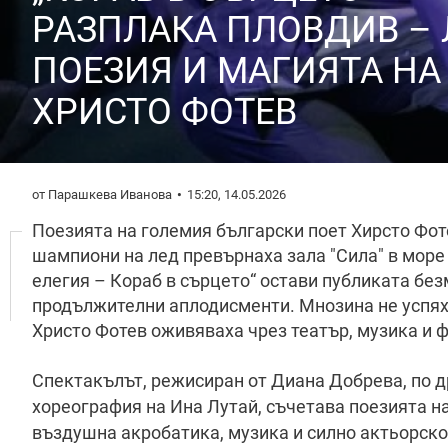
РАЗПЛАКА ПЛОВДИВ – 
ПОЕЗИЯ И МАГИЯТА НА
ХРИСТО ФОТЕВ
от Парашкева Иванова
15:20, 14.05.2026
Поезията на големия български поет Хирсто Фоте
шампиони на лед превърнаха зала "Сила" в море 
елегия – Кораб в сърцето“ остави публиката без
продължителни аплодисменти. Мнозина не успяха
Христо Фотев оживяваха чрез театър, музика и 
Спектакълът, режисиран от Диана Добрева, по 
хореография на Ина Лутай, съчетава поезията на
въздушна акробатика, музика и силно актьорск