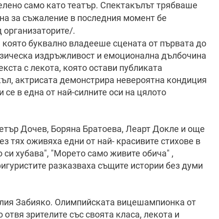
елено само като театър. Спектакълът трябваше
 на за съжаление в последния момент бе
д организаторите/.
 която буквално владееше сцената от първата до
изическа издръжливост и емоционална дълбочина
кста с лекота, която остави публиката
къл, актрисата демонстрира невероятна кондиция
се в една от най-силните оси на цялото
етър Дочев, Боряна Братоева, Леарт Докле и още
ез тях оживяха едни от най- красивите стихове в
 си хубава", "Морето само живите обича" ,
 фигуристите разказваха същите истории без думи
талия Забияко. Олимпийската вицешампионка от
отвя зрителите със своята класа, лекота и