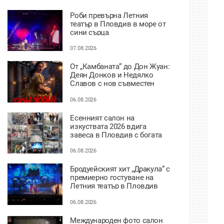
Fringe
Роби превърна Летния
театър в Пловдив в море от
сини сърца
07.08.2026
От „Камбаната“ до Дон Жуан:
Деян Донков и Недялко
Славов с нов съвместен
проект в Пловдив
06.08.2026
Есенният салон на
изкуствата 2026 вдига
завеса в Пловдив с богата
културна програма
06.08.2026
Бродуейският хит „Дракула“ с
премиерно гостуване на
Летния театър в Пловдив
06.08.2026
Международен фото салон