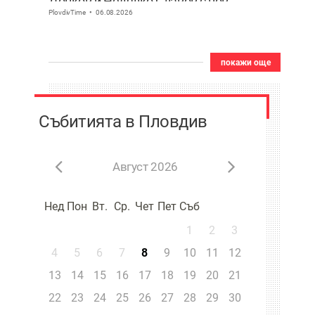
Донков и Недялко Славов с нов
PlovdivTime
06.08.2026
съвместен проект в Пловдив
покажи още
Събитията в Пловдив
Август 2026
Нед
Пон
Вт.
Ср.
Чет
Пет
Съб
1
2
3
4
5
6
7
8
9
10
11
12
13
14
15
16
17
18
19
20
21
22
23
24
25
26
27
28
29
30