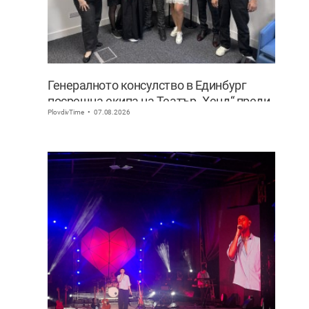
Генералното консулство в Единбург
посрещна екипа на Театър „Хенд“ преди
PlovdivTime
07.08.2026
историческия им дебют на световния
Edinburgh Festival Fringe