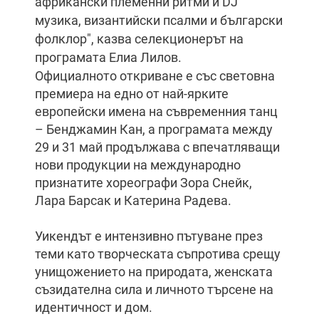
африкански племенни ритми и DJ
музика, византийски псалми и български
фолклор", казва селекционерът на
програмата Елиа Лилов.
Официалното откриване е със световна
премиера на едно от най-ярките
европейски имена на съвременния танц
– Бенджамин Кан, а програмата между
29 и 31 май продължава с впечатляващи
нови продукции на международно
признатите хореографи Зора Снейк,
Лара Барсак и Катерина Радева.
Уикендът е интензивно пътуване през
теми като творческата съпротива срещу
унищожението на природата, женската
съзидателна сила и личното търсене на
идентичност и дом.