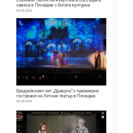
завеса в Пловдив с богата културна
програма
06.08.2026
Бродуейският хит „Дракула“ с премиерно
гостуване на Летния театър в Пловдив
06.08.2026