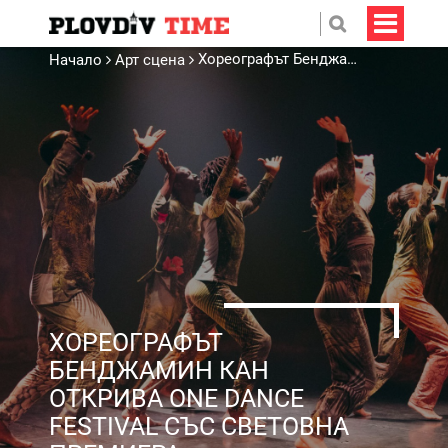
Хореографът Бенджамин Кан открива One Dance Festival със световна премиера
Начало
Арт сцена
ХОРЕОГРАФЪТ
БЕНДЖАМИН КАН
ОТКРИВА ONE DANCE
FESTIVAL СЪС СВЕТОВНА