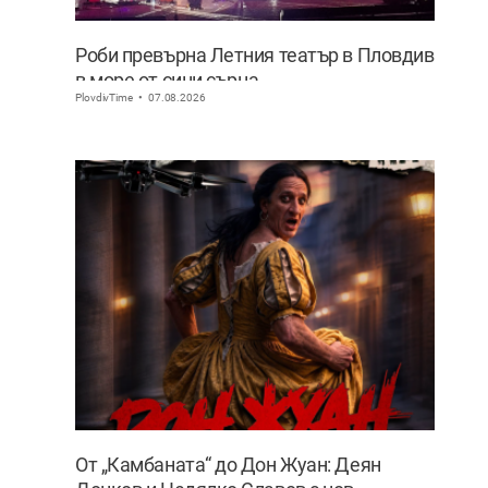
Роби превърна Летния театър в Пловдив
в море от сини сърца
PlovdivTime
07.08.2026
От „Камбаната“ до Дон Жуан: Деян