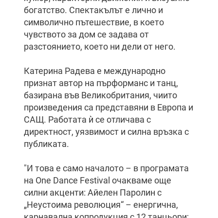
богатство. Спектакълът е лично и
символично пътешествие, в което
чувството за дом се задава от
разстоянието, което ни дели от него.
Катерина Радева е международно
признат автор на пърформанс и танц,
базирана във Великобритания, чиито
произведения са представяни в Европа и
САЩ. Работата ѝ се отличава с
директност, уязвимост и силна връзка с
публиката.
"И това е само началото – в програмата
на One Dance Festival очакваме още
силни акценти: Айелен Паролин с
„Неустоима революция“ – енергична,
карнавална копродукция с 12 танцьори;