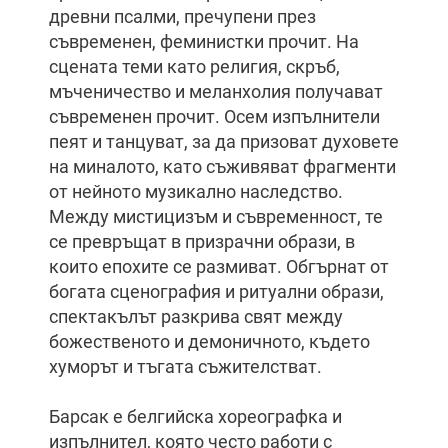
древни псалми, пречупени през
съвременен, феминистки прочит. На
сцената теми като религия, скръб,
мъченичество и меланхолия получават
съвременен прочит. Осем изпълнители
пеят и танцуват, за да призоват духовете
на миналото, като съживяват фрагменти
от нейното музикално наследство.
Между мистицизъм и съвременност, те
се превръщат в призрачни образи, в
които епохите се размиват. Обгърнат от
богата сценография и ритуални образи,
спектакълът разкрива свят между
божественото и демоничното, където
хуморът и тъгата съжителстват.
Барсак е белгийска хореографка и
изпълнител, която често работи с