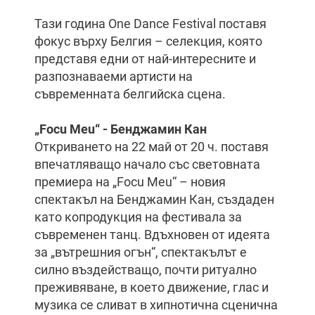
Тази година One Dance Festival поставя
фокус върху Белгия – селекция, която
представя едни от най-интересните и
разпознаваеми артисти на
съвременната белгийска сцена.
„Focu Meu“ - Бенджамин Кан
Откриването на 22 май от 20 ч. поставя
впечатляващо начало със световната
премиера на „Focu Meu“ – новия
спектакъл на Бенджамин Кан, създаден
като копродукция на фестивала за
съвременен танц. Вдъхновен от идеята
за „вътрешния огън“, спектакълът е
силно въздействащо, почти ритуално
преживяване, в което движение, глас и
музика се сливат в хипнотична сценична