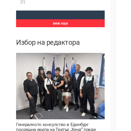
31
виж още
Избор на редактора
Генералното консулство в Единбург
посрещна екипа на Театър „Хенд“ преди