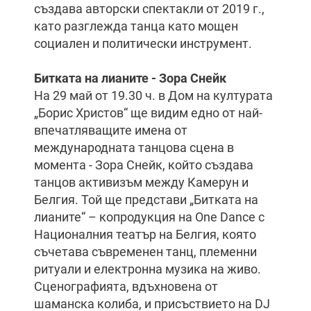
създава авторски спектакли от 2019 г.,
като разглежда танца като мощен
социален и политически инструмент.
Битката на лианите - Зора Снейк
На 29 май от 19.30 ч. в Дом на културата
„Борис Христов“ ще видим едно от най-
впечатляващите имена от
международната танцова сцена в
момента - Зора Снейк, който създава
танцов активизъм между Камерун и
Белгия. Той ще представи „Битката на
лианите“ – копродукция на One Dance с
Националния театър на Белгия, която
съчетава съвременен танц, племенни
ритуали и електронна музика на живо.
Сценографията, вдъхновена от
шаманска колиба, и присъствието на DJ