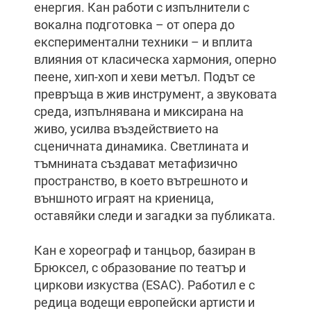
енергия. Кан работи с изпълнители с
вокална подготовка – от опера до
експериментални техники – и вплита
влияния от класическа хармония, оперно
пеене, хип-хоп и хеви метъл. Подът се
превръща в жив инструмент, а звуковата
среда, изпълнявана и миксирана на
живо, усилва въздействието на
сценичната динамика. Светлината и
тъмнината създават метафизично
пространство, в което вътрешното и
външното играят на криеница,
оставяйки следи и загадки за публиката.
Кан е хореограф и танцьор, базиран в
Брюксел, с образование по театър и
циркови изкуства (ESAC). Работил е с
редица водещи европейски артисти и