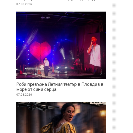
историческия им дебют на световния
07.08.2026
Edinburgh Festival Fringe
Роби превърна Летния театър в Пловдив в
море от сини сърца
07.08.2026