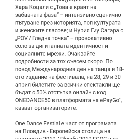
Хара Коцали с „Това е краят на
забавната фаза“ – интензивно сценично
пътуване през историята, поп културата
и женските гласове; и Нурия Гиу Сагара с
„POV / Гледна точка“ – провокативно
соло за дигиталната идентичност и
социалните мрежи. Очаквайте
подробности за тях съвсем скоро. По
повод Международния ден на танца и 18-
ото издание на фестивала, на 28, 29 и 30
април билетите за всички спектакли ще
бъдат с 50% отстъпка онлайн с код
ONEDANCE50 в платформата на ePayGo",
казват организаторите.
One Dance Festial е част от програмата
на Пловдив - Европейска столица на
културата 2019 / Plovdiv 2019 ECOC и се