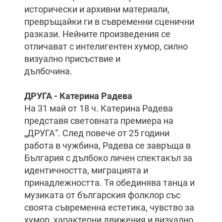
исторически и архивни материали,
превръщайки ги в съвременни сценични
разкази. Нейните произведения се
отличават с интелигентен хумор, силно
визуално присъствие и
дълбочина.
ДРУГА - Катерина Радева
На 31 май от 18 ч. Катерина Радева
представя световната премиера на
„ДРУГА“. След повече от 25 години
работа в чужбина, Радева се завръща в
България с дълбоко личен спектакъл за
идентичността, миграцията и
принадлежността. Тя обединява танца и
музиката от българския фолклор със
своята съвременна естетика, чувство за
хумор, характерни движения и визуално