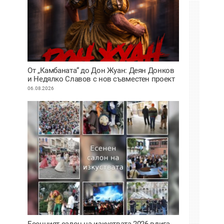
От „Камбаната“ до Дон Жуан: Деян Донков
и Недялко Славов с нов съвместен проект
в Пловдив
06.08.2026
Есенният салон на изкуствата 2026 вдига