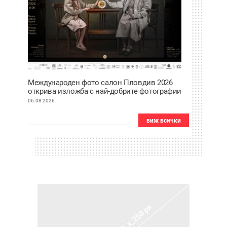
Международен фото салон Пловдив 2026
открива изложба с най-добрите фотографии
от тазгодишното издание
06.08.2026
виж всички