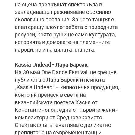
на сцена превръщат спектакъла в
завладяващо преживяване със силно
екологично послание. За него танцът е
апел срещу злоупотребата с природните
ресурси, която руши не само културата,
историята и домовете на племенните
народи, но и на цялата планета.
Kassia Undead - Лара Барсак
На 30 май One Dance Festival ще срещне
публиката с Лара Барсак и нейната
„Kassia Undead“ – хипнотична продукция,
която ни пренася в света на
византийската поетеса Касия от
Константинопол, една от първите жени -
композитори от Средновековието.
Спектакълът впечатлява с деликатно
преплитане на съвременен танц и