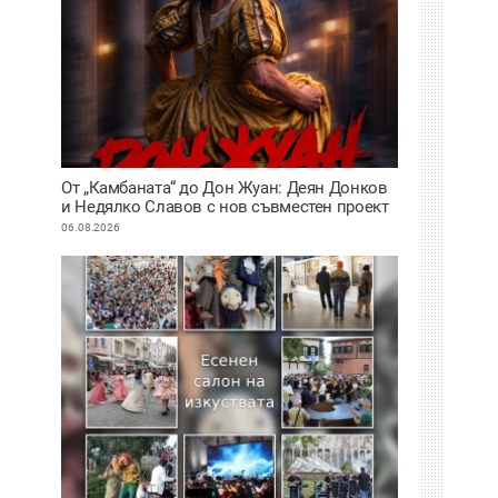
От „Камбаната“ до Дон Жуан: Деян Донков
и Недялко Славов с нов съвместен проект
в Пловдив
06.08.2026