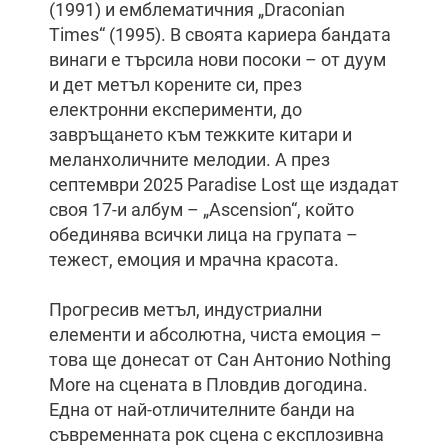
(1991) и емблематичния „Draconian
Times“ (1995). В своята кариера бандата
винаги е търсила нови посоки – от дуум
и дет метъл корените си, през
електронни експерименти, до
завръщането към тежките китари и
меланхоличните мелодии. A през
септември 2025 Paradise Lost ще издадат
своя 17-и албум – „Ascension“, който
обединява всички лица на групата –
тежест, емоция и мрачна красота.
Прогресив метъл, индустриални
елементи и абсолютна, чиста емоция –
това ще донесат от Сан Антонио Nothing
More на сцената в Пловдив догодина.
Една от най-отличителните банди на
съвременната рок сцена с експлозивна