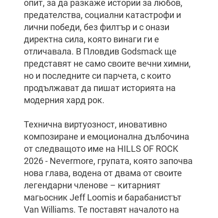
опит, за да разкаже истории за любов,
предателства, социални катастрофи и
лични победи, без филтър и с онази
директна сила, която винаги ги е
отличавала. В Пловдив Godsmack ще
представят не само своите вечни химни,
но и последните си парчета, с които
продължават да пишат историята на
модерния хард рок.
Технична виртуозност, иновативно
композиране и емоционална дълбочина
от следващото име на HILLS OF ROCK
2026 - Nevermore, групата, която започва
нова глава, водена от двама от своите
легендарни членове – китарният
магьосник Jeff Loomis и барабанистът
Van Williams. Те поставят началото на