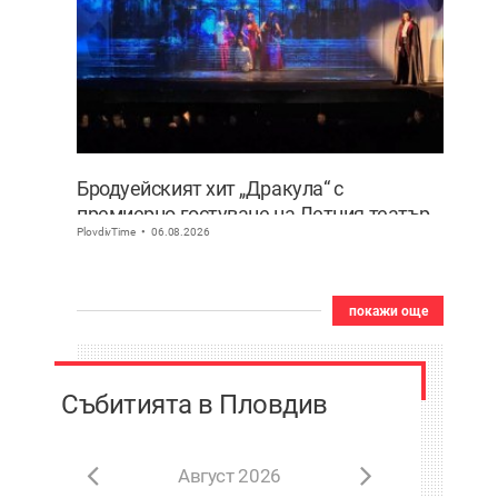
Бродуейският хит „Дракула“ с
премиерно гостуване на Летния театър
PlovdivTime
06.08.2026
в Пловдив
покажи още
Събитията в Пловдив
Август 2026