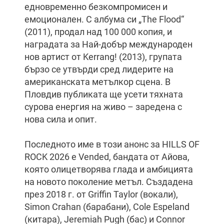
едновременно безкомпромисен и
емоционален. С албума си „The Flood“
(2011), продал над 100 000 копия, и
наградата за Най-добър международен
нов артист от Kerrang! (2013), групата
бързо се утвърди сред лидерите на
американската метълкор сцена. В
Пловдив публиката ще усети тяхната
сурова енергия на живо – заредена с
нова сила и опит.
Последното име в този анонс за HILLS OF
ROCK 2026 е Vended, бандата от Айова,
която олицетворява глада и амбицията
на новото поколение метъл. Създадена
през 2018 г. от Griffin Taylor (вокали),
Simon Crahan (барабани), Cole Espeland
(китара), Jeremiah Pugh (бас) и Connor