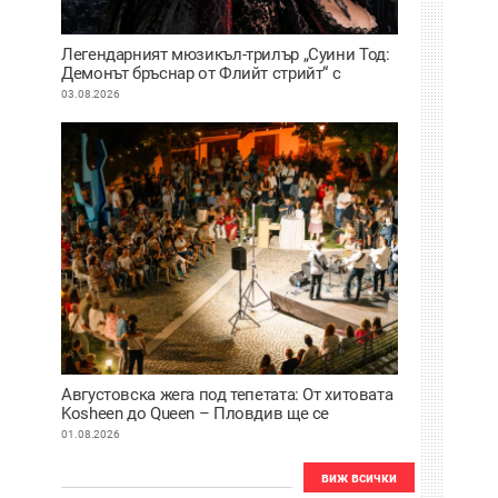
Легендарният мюзикъл-трилър „Суини Тод:
Демонът бръснар от Флийт стрийт“ с
премиера на сцената на Античния театър в
03.08.2026
Пловдив
Августовска жега под тепетата: От хитовата
Kosheen до Queen – Пловдив ще се
забавлява
01.08.2026
виж всички