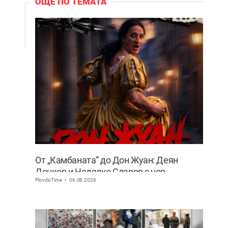
ОЩЕ ПО ТЕМАТА
От „Камбаната“ до Дон Жуан: Деян
Донков и Недялко Славов с нов
PlovdivTime
06.08.2026
съвместен проект в Пловдив