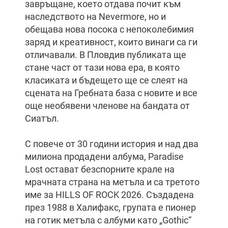
завръщане, което отдава почит към
наследството на Nevermore, но и
обещава нова посока с непоколебимия
заряд и креативност, които винаги са ги
отличавали. В Пловдив публиката ще
стане част от тази нова ера, в която
класиката и бъдещето ще се слеят на
сцената на Гребната база с новите и все
още необявени членове на бандата от
Сиатъл.
С повече от 30 години история и над два
милиона продадени албума, Paradise
Lost остават безспорните крале на
мрачната страна на метъла и са третото
име за HILLS OF ROCK 2026. Създадена
през 1988 в Халифакс, групата е пионер
на готик метъла с албуми като „Gothic“