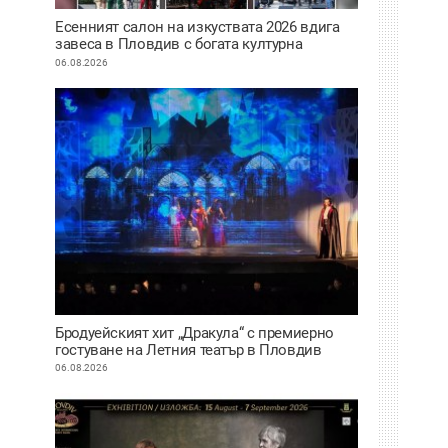
Есенният салон на изкуствата 2026 вдига
завеса в Пловдив с богата културна
програма
06.08.2026
Бродуейският хит „Дракула“ с премиерно
гостуване на Летния театър в Пловдив
06.08.2026