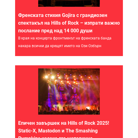
Френската стихия Gojira с грандиозен
спектакъл на Hills of Rock – изпрати важно
послание пред над 14 000 души
В края на концерта фронтменът на френската банда
накара всички да крещят името на Ози Озбърн
Епичен завършек на Hills of Rock 2025!
Static-X, Mastodon и The Smashing