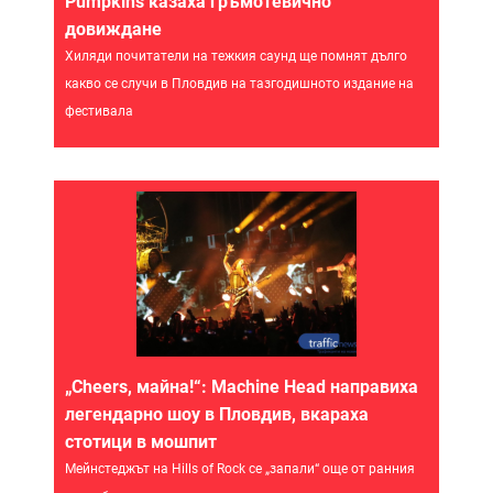
Pumpkins казаха гръмотевично
довиждане
Хиляди почитатели на тежкия саунд ще помнят дълго
какво се случи в Пловдив на тазгодишното издание на
фестивала
„Cheers, майна!“: Machine Head направиха
легендарно шоу в Пловдив, вкараха
стотици в мошпит
Мейнстеджът на Hills of Rock се „запали“ още от ранния