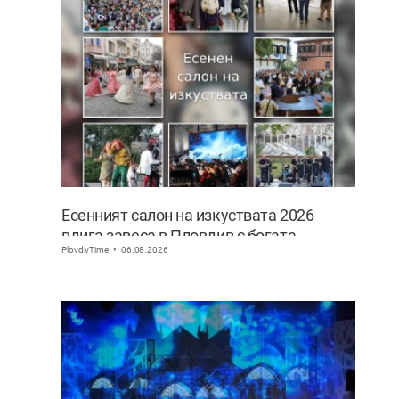
Есенният салон на изкуствата 2026
вдига завеса в Пловдив с богата
PlovdivTime
06.08.2026
културна програма