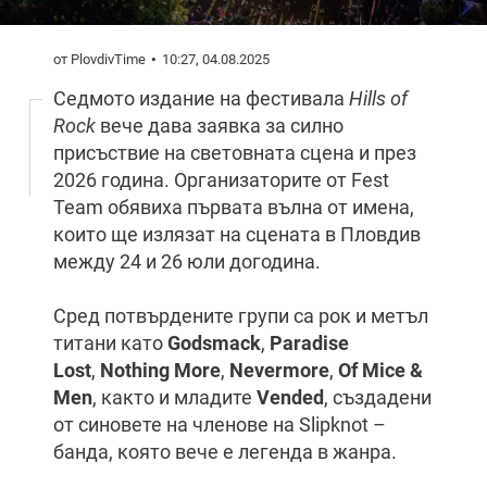
от PlovdivTime
10:27, 04.08.2025
Седмото издание на фестивала
Hills of
Rock
вече дава заявка за силно
присъствие на световната сцена и през
2026 година. Организаторите от Fest
Team обявиха първата вълна от имена,
които ще излязат на сцената в Пловдив
между 24 и 26 юли догодина.
Сред потвърдените групи са рок и метъл
титани като
Godsmack
,
Paradise
Lost
,
Nothing More
,
Nevermore
,
Of Mice &
Men
, както и младите
Vended
, създадени
от синовете на членове на Slipknot –
банда, която вече е легенда в жанра.