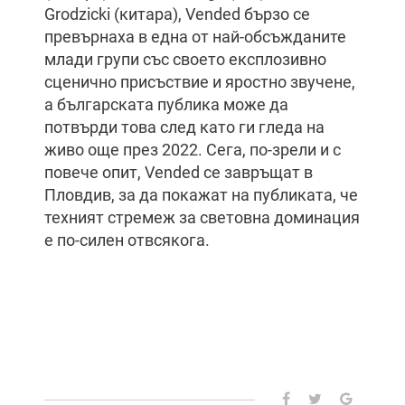
Grodzicki (китара), Vended бързо се
превърнаха в една от най-обсъжданите
млади групи със своето експлозивно
сценично присъствие и яростно звучене,
а българската публика може да
потвърди това след като ги гледа на
живо още през 2022. Сега, по-зрели и с
повече опит, Vended се завръщат в
Пловдив, за да покажат на публиката, че
техният стремеж за световна доминация
е по-силен отвсякога.