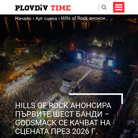
Hills of Rock анонсира първите шест банди – Godsmack се качват на сцената през 2026 г.
Начало
Арт сцена
HILLS OF ROCK АНОНСИРА
ПЪРВИТЕ ШЕСТ БАНДИ –
GODSMACK СЕ КАЧВАТ НА
СЦЕНАТА ПРЕЗ 2026 Г.