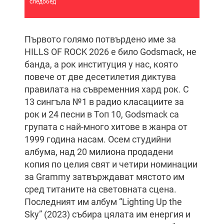
следобед
Първото голямо потвърдено име за
HILLS OF ROCK 2026 е било Godsmack, не
банда, а рок институция у нас, която
повече от две десетилетия диктува
правилата на съвременния хард рок. С
13 сингъла №1 в радио класациите за
рок и 24 песни в Топ 10, Godsmack са
групата с най-много хитове в жанра от
1999 година насам. Осем студийни
албума, над 20 милиона продадени
копия по целия свят и четири номинации
за Grammy затвърждават мястото им
сред титаните на световната сцена.
Последният им албум “Lighting Up the
Sky” (2023) събира цялата им енергия и