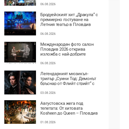
06.08.2026
Бродуейският хит „Дракула“ с
премиерно гостуване на
Летния театър в Пловдив
06.08.2026
Международен фото салон
Пловдив 2026 открива
изложба с най-добрите
фотографии от
тазгодишното издание
06.08.2026
Легендарният мюзикъл-
трилър „Суини Тод: Демонът
бръснар от Флийт стрийт“ с
премиера на сцената на
Античния театър в Пловдив
03.08.2026
Августовска жега под
тепетата: От хитовата
Kosheen до Queen – Пловдив
ще се забавлява
01.08.2026