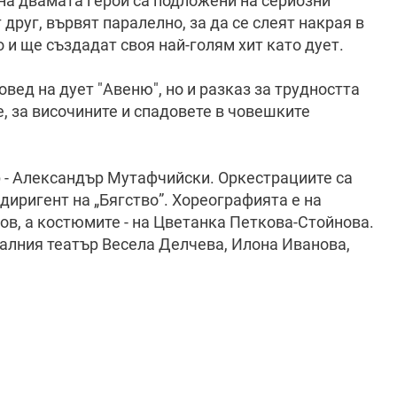
на двамата герои са подложени на сериозни
друг, вървят паралелно, за да се слеят накрая в
о и ще създадат своя най-голям хит като дует.
вед на дует "Авеню", но и разказ за трудността
, за височините и спадовете в човешките
р - Александър Мутафчийски. Оркестрациите са
 диригент на „Бягство”. Хореографията е на
нов, а костюмите - на Цветанка Петкова-Стойнова.
алния театър Весела Делчева, Илона Иванова,