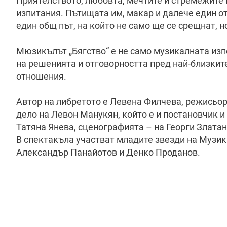
Приятелството, любовта, мечтите и стремежите 
изпитания. Пътищата им, макар и далече един от 
един общ път, на който не само ще се срещнат, н
Мюзикълът „Бягство“ е не само музикалната изпо
на решенията и отговорността пред най-близките
отношения.
Автор на либретото е Левена Филчева, режисьо
дело на Левон Манукян, който е и постановчик и
Татяна Янева, сценографията – на Георги Злата
В спектакъла участват младите звезди на Музик
Александър Панайотов и Денко Проданов.