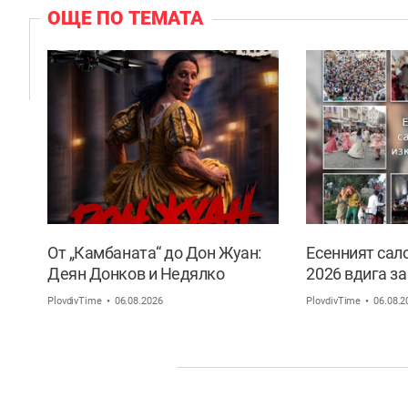
ОЩЕ ПО ТЕМАТА
От „Камбаната“ до Дон Жуан:
Есенният сал
Деян Донков и Недялко
2026 вдига за
Славов с нов съвместен проект
богата култу
PlovdivTime
06.08.2026
PlovdivTime
06.08.2
в Пловдив