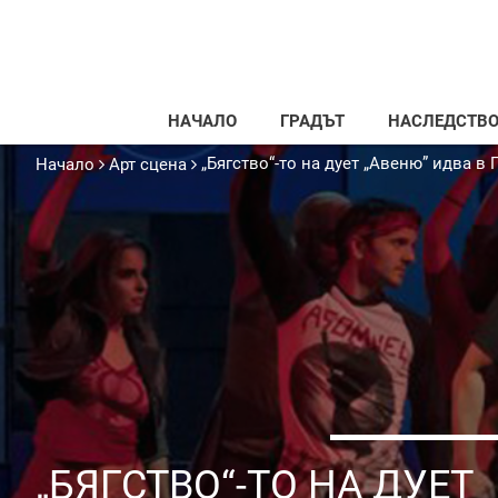
НАЧАЛО
ГРАДЪТ
НАСЛЕДСТВ
„Бягство“-то на дует „Авеню” идва в
Начало
Арт сцена
„БЯГСТВО“-ТО НА ДУЕТ