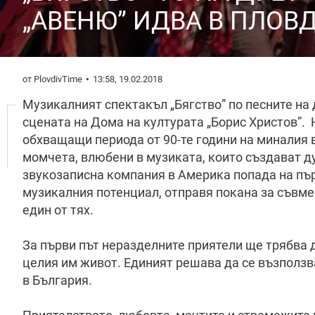
„АВЕНЮ” ИДВА В ПЛОВ
от PlovdivTime
13:58, 19.02.2018
Музикалният спектакъл „Бягство” по песните на 
сцената на Дома на културата „Борис Христов”. 
обхващащи периода от 90-те години на миналия в
момчета, влюбени в музиката, които създават д
звукозаписна компания в Америка попада на пър
музикалния потенциал, отправя покана за съвме
един от тях.
За първи път неразделните приятели ще трябва 
целия им живот. Единият решава да се възползв
в България.