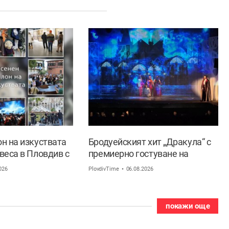
он на изкуствата
Бродуейският хит „Дракула“ с
веса в Пловдив с
премиерно гостуване на
рна програма
Летния театър в Пловдив
026
PlovdivTime
06.08.2026
покажи още