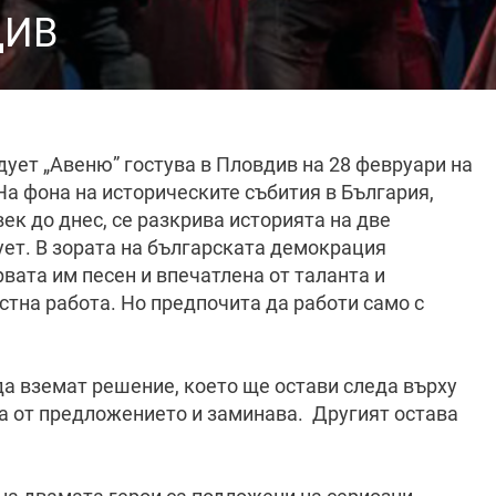
ДИВ
дует „Авеню” гостува в Пловдив на 28 февруари на
На фона на историческите събития в България,
ек до днес, се разкрива историята на две
ует. В зората на българската демокрация
вата им песен и впечатлена от таланта и
стна работа. Но предпочита да работи само с
да вземат решение, което ще остави следа върху
а от предложението и заминава. Другият остава