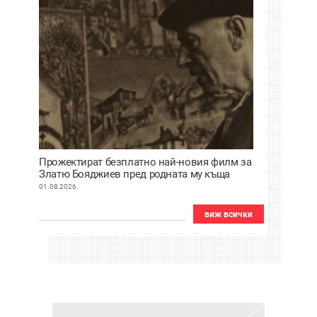
Прожектират безплатно най-новия филм за
Златю Бояджиев пред родната му къща
01.08.2026
виж всички