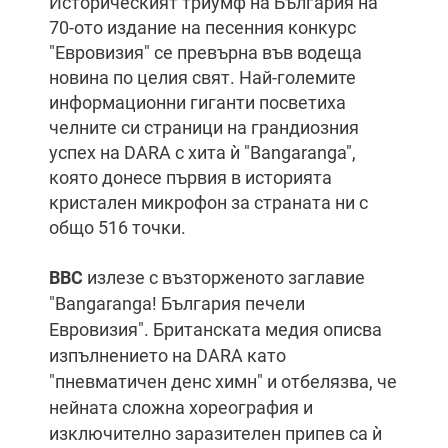
Историческият триумф на България на
70-ото издание на песенния конкурс
"Евровизия" се превърна във водеща
новина по целия свят. Най-големите
информационни гиганти посветиха
челните си страници на грандиозния
успех на DARA с хита ѝ "Bangaranga",
която донесе първия в историята
кристален микрофон за страната ни с
общо 516 точки.
BBC
излезе с възторженото заглавие
"Bangaranga! България печели
Евровизия". Британската медия описва
изпълнението на DARA като
"пневматичен денс химн" и отбелязва, че
нейната сложна хореография и
изключително заразителен припев са ѝ