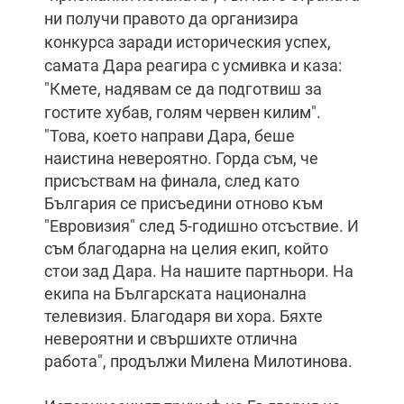
ни получи правото да организира
конкурса заради историческия успех,
самата Дара реагира с усмивка и каза:
"Кмете, надявам се да подготвиш за
гостите хубав, голям червен килим".
"Това, което направи Дара, беше
наистина невероятно. Горда съм, че
присъствам на финала, след като
България се присъедини отново към
"Евровизия" след 5-годишно отсъствие. И
съм благодарна на целия екип, който
стои зад Дара. На нашите партньори. На
екипа на Българската национална
телевизия. Благодаря ви хора. Бяхте
невероятни и свършихте отлична
работа", продължи Милена Милотинова.