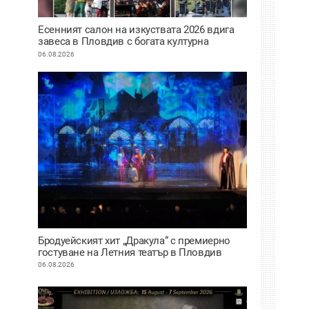
Есенният салон на изкуствата 2026 вдига
завеса в Пловдив с богата културна
програма
06.08.2026
Бродуейският хит „Дракула“ с премиерно
гостуване на Летния театър в Пловдив
06.08.2026