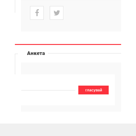
Анкета
гласувай