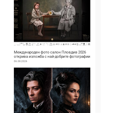
Международен фото салон Пловдив 2026
открива изложба с най-добрите фотографии
от тазгодишното издание
06.08.2026