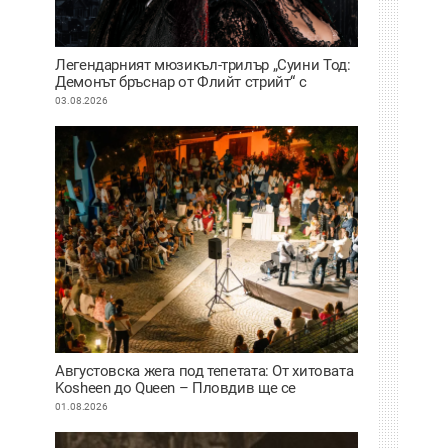
Легендарният мюзикъл-трилър „Суини Тод:
Демонът бръснар от Флийт стрийт“ с
премиера на сцената на Античния театър в
03.08.2026
Пловдив
Августовска жега под тепетата: От хитовата
Kosheen до Queen – Пловдив ще се
забавлява
01.08.2026