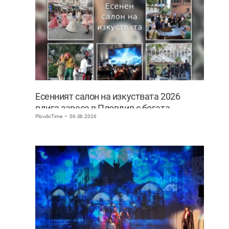
Есенният салон на изкуствата 2026
вдига завеса в Пловдив с богата
PlovdivTime
06.08.2026
културна програма