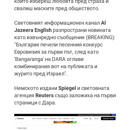
който избереш любовта пред страха и
свалиш маските пред обществото.
Световният информационен канал
Al
Jazeera English
разпространи новината
като извънредно съобщение (BREAKING):
"България печели песенния конкурс
Евровизия за първи път, след като
'Bangaranga' на DARA оглави
комбинирания вот на публиката и
журито пред Израел".
Немското издани
Spiegel
и световната
агенция
Reuters
също заложиха на първи
страници с Дара.