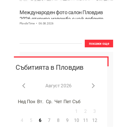
Международен фото салон Пловдив
2026 открива изложба с най-добрите
PlovdivTime
06.08.2026
фотографии от тазгодишното издание
покажи още
Събитията в Пловдив
Август 2026
Нед
Пон
Вт.
Ср.
Чет
Пет
Съб
1
2
3
4
5
6
7
8
9
10
11
12