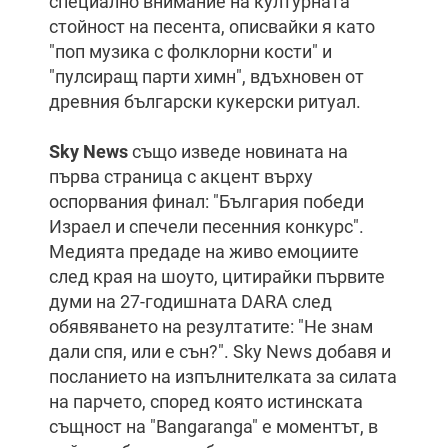
специално внимание на културната
стойност на песента, описвайки я като
"поп музика с фолклорни кости" и
"пулсиращ парти химн", вдъхновен от
древния български кукерски ритуал.
Sky News
също изведе новината на
първа страница с акцент върху
оспорвания финал: "България победи
Израел и спечели песенния конкурс".
Медията предаде на живо емоциите
след края на шоуто, цитирайки първите
думи на 27-годишната DARA след
обявяването на резултатите: "Не знам
дали спя, или е сън?". Sky News добавя и
посланието на изпълнителката за силата
на парчето, според която истинската
същност на "Bangaranga" е моментът, в