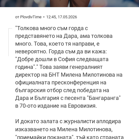
от PlovdivTime
12:45, 17.05.2026
"Толкова много съм горда с
представянето на Дара, ама толкова
много. Това, което тя направи, е
невероятно. Горда съм да ви кажа:
"Добре дошли в София следващата
година"." Това заяви генералният
директор на БНТ Милена Милотинова на
официалната пресконференция на
българския отбор след победата на
Дара и България с песента "Бангаранга"
в 70-ото издание на Евровизия.
И докато залата с журналисти аплодира
изказването на Милена Милотинова,
"приемайки поканата", тъй като страната