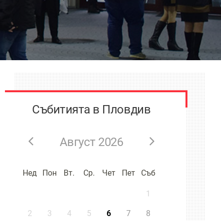
Събитията в Пловдив
Август 2026
Нед
Пон
Вт.
Ср.
Чет
Пет
Съб
1
2
3
4
5
6
7
8