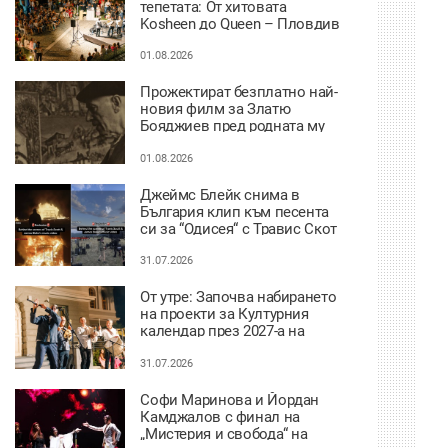
тепетата: От хитовата
Kosheen до Queen – Пловдив
ще се забавлява
01.08.2026
Прожектират безплатно най-
новия филм за Златю
Бояджиев пред родната му
къща
01.08.2026
Джеймс Блейк снима в
България клип към песента
си за “Одисея“ с Травис Скот
31.07.2026
От утре: Започва набирането
на проекти за Културния
календар през 2027-а на
Пловдив
31.07.2026
Софи Маринова и Йордан
Камджалов с финал на
„Мистерия и свобода“ на