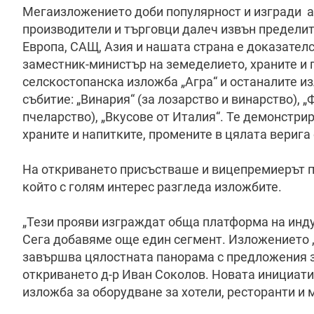
Мегаизложението доби популярност и изгради а
производители и търговци далеч извън пределит
Европа, САЩ, Азия и нашата страна е доказателс
заместник-министър на земеделието, храните и 
селскостопанска изложба „Агра“ и останалите 
събитие: „Винария“ (за лозарство и винарство), „
пчеларство), „Вкусове от Италия“. Те демонстри
храните и напитките, промените в цялата верига 
На откриването присъстваше и вицепремиерът п
който с голям интерес разгледа изложбите.
„Тези прояви изграждат обща платформа на инду
Сега добавяме още един сегмент. Изложението „
завършва цялостната панорама с предложения за
откриването д-р Иван Соколов. Новата инициат
изложба за оборудване за хотели, ресторанти и 