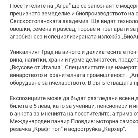
Посетителите на „Агра“ ще се запознаят с модер
прецизното земеделие и биопроизводството на с
Селскостопанската академия. Ще видят технолог
овошки, семена и разсад, торове и препарати за
агробизнеса и специализираната изложба „БиоАг
Уникалният Град на виното и деликатесите е по-
вина, напитки, храни и гурме деликатеси, предст
„Вкусове от Италия“. Специалистите ще намерят
винарството и хранителната промишленост. „Ап
оборудване за пчеларството. В съпътстващата п
Експозициите може да бъдат разгледани всеки ден
билета е 5 лева, като за ученици, пенсионери и 
в анкета за мненията на посетителите, а трима о
Международен панаир Пловдив: моторна самоход
резачка „Крафт топ“ и водоструйка „Керхер“.