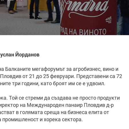
Руслан Йорданов
а Балканите мегафорумът за агробизнес, вино и
Пловдив от 21 до 25 февруари. Представени са 72
ните три години, като броят им се е удвоил.
ока. Той се стреми да създава не просто продукти
 директор на Международен панаир Пловдив д-р
стват в голямата среща на бизнеса елита от
а промишленост и хорека сектора.