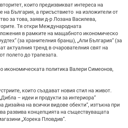
вторитет, които предизвикват интереса на
е на България, а присъствието на изложители от
тво за това, заяви д-р Лозана Василева,
горите. Тя откри Международната
изложения в рамките на мащабното икономическо
Фудтех“ (за хранителния бранш), „Апи България“ (за
рат актуалния тренд в очарователния свят на
от полето до трапезата.
о икономическата политика Валери Симеонов,
стриите, които създават новия стил на живот.
Дибла – идеи и продукти за интериора“
 дизайна на всички видове обекти“, изтъкна при
ива развива концепцията на съществуващата
магазини „Хорека Пловдив“.