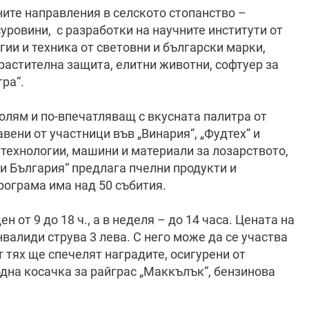
ните направления в селското стопанство –
уровини, с разработки на научните институти от
ии и техника от световни и български марки,
 растителна защита, елитни животни, софтуер за
ра“.
голям и по-впечатляващ с вкусната палитра от
авени от участници във „Винария“, „Фудтех“ и
 технологии, машини и материали за лозарството,
и България“ предлага пчелни продукти и
рограма има над 50 събития.
 от 9 до 18 ч., а в неделя – до 14 часа. Цената на
инвалиди струва 3 лева. С него може да се участва
т тях ще спечелят наградите, осигурени от
на косачка за райграс „Маккълък“, бензинова