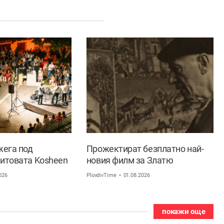
жега под
Прожектират безплатно най-
хитовата Kosheen
новия филм за Златю
ловдив ще се
Бояджиев пред родната му
026
PlovdivTime
01.08.2026
къща
покажи още