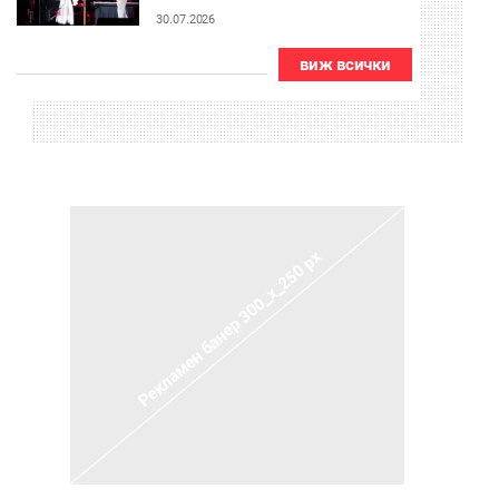
Античния театър
30.07.2026
виж всички